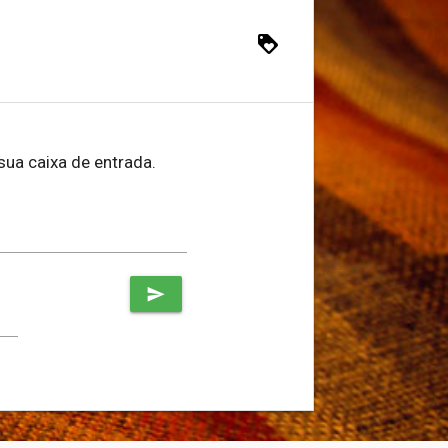
loyalty
sua caixa de entrada.
send