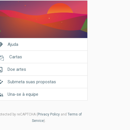
shake
Ajuda
Cartas
riginal
Doe artes
ghts
Submeta suas propostas
ups
Una-se à equipe
otected by reCAPTCHA (
Privacy Policy
and
Terms of
Service
).