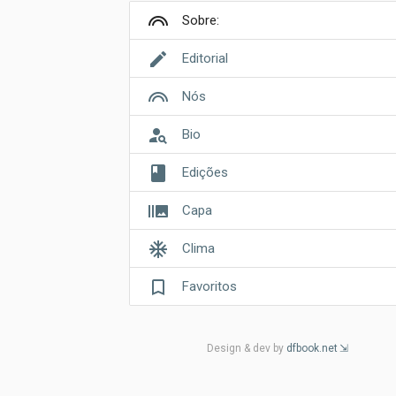
looks
Sobre:
edit
Editorial
looks
Nós
person_search
Bio
book
Edições
burst_mode
Capa
ac_unit
Clima
bookmark_border
Favoritos
Design & dev by
dfbook.net