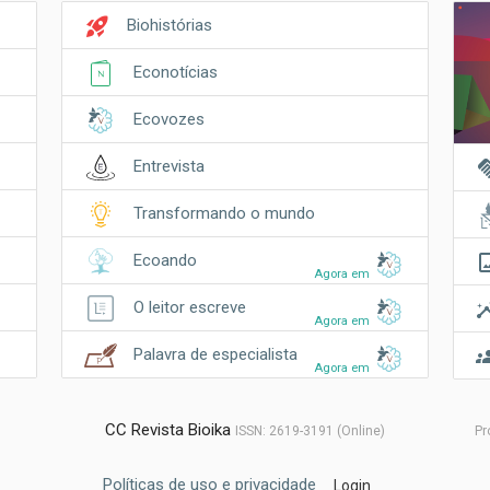
rocket_launch
Biohistórias
Econotícias
Ecovozes
hand
Entrevista
Transformando o mundo
crop_o
Ecoando
Agora em
insi
O leitor escreve
Agora em
gro
Palavra de especialista
Agora em
CC Revista Bioika
ISSN: 2619-3191 (Online)
Pr
Políticas de uso e privacidade
Login