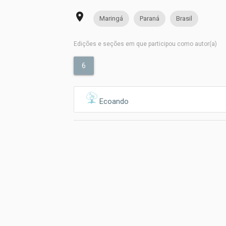
place
Maringá
Paraná
Brasil
Edições e seções em que participou como autor(a)
6
Ecoando