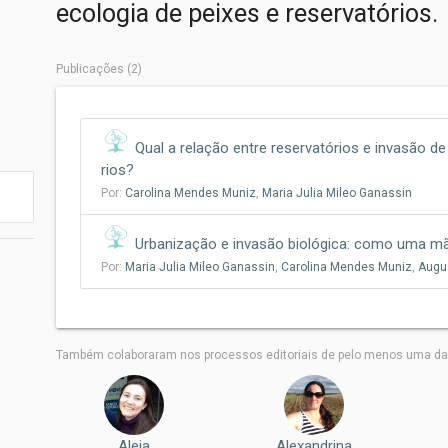
ecologia de peixes e reservatórios.
Publicações (2)
Qual a relação entre reservatórios e invasão d
rios?
Por:
Carolina Mendes Muniz
,
Maria Julia Mileo Ganassin
Urbanização e invasão biológica: como uma mã
Por:
Maria Julia Mileo Ganassin
,
Carolina Mendes Muniz
,
Augu
Também colaboraram nos processos editoriais de pelo menos uma das
Aleja
Alexandrina