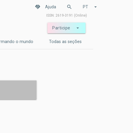
handshake
search
arrow_drop_down
Ajuda
PT
ISSN: 2619-3191 (Online)
arrow_drop_down
Participe
ormando o mundo
Todas as seções
a