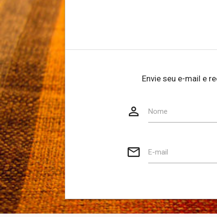
Envie seu e-mail e r
person_outline
Website
Nome
mail_outline
E-mail