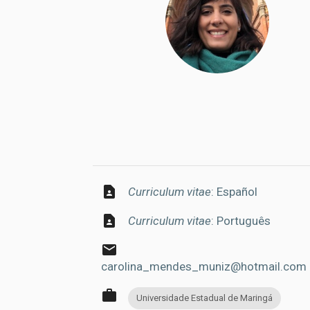
contact_page
Curriculum vitae
: Español
contact_page
Curriculum vitae
: Português
email
carolina_mendes_muniz@hotmail.com
work
Universidade Estadual de Maringá