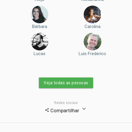
Bárbara
Carolina
Lucas
Luis Frederico
Veja todas as pessoas
Redes sociais
expand_more
Compartilhar
share