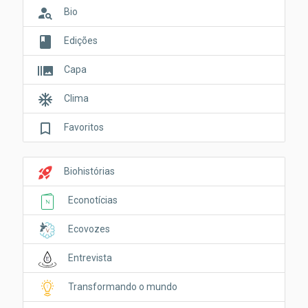
person_search
Bio
book
Edições
burst_mode
Capa
ac_unit
Clima
bookmark_border
Favoritos
rocket_launch
Biohistórias
Econotícias
Ecovozes
Entrevista
Transformando o mundo