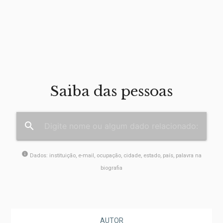
Saiba das pessoas
search
info
Dados: instituição, e-mail, ocupação, cidade, estado, país, palavra na
biografia
AUTOR