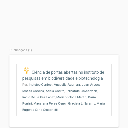
Publicações (1)
Ciência de portas abertas no instituto de
pesquisas em biodiversidade e biotecnologia
Por:
Inbiotec-Conicet
,
Anabella Aguilera
,
Juan Arcusa
,
Matías Cánepa
,
Adela Castro
,
Fernanda Covacevich
,
Rocio De La Paz Lopez
,
María Victoria Martin
,
Darío
Porrini
,
Macarena Pérez Cenci
,
Graciela L. Salerno
,
María
Eugenia Sanz Smachetti