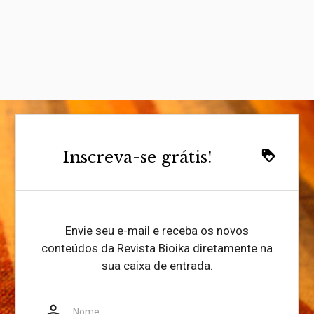
Inscreva-se grátis!
loyalty
Envie seu e-mail e receba os novos
conteúdos da Revista Bioika diretamente na
sua caixa de entrada.
person_outline
Website
Nome