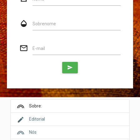
opacity
Sobrenome
mail_outline
E-mail
send
looks
Sobre:
edit
Editorial
looks
Nós