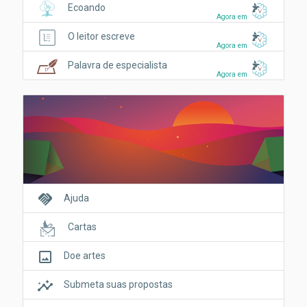
Ecoando
Agora em
O leitor escreve
Agora em
Palavra de especialista
Agora em
handshake
Ajuda
Cartas
crop_original
Doe artes
insights
Submeta suas propostas