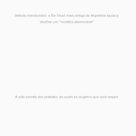
Stellula meridionalis: a flor fóssil mais antiga da Argentina ajuda a
decifrar um “mistério abominável”
A vida secreta dos protistas: do sushi ao oxigênio que você respira