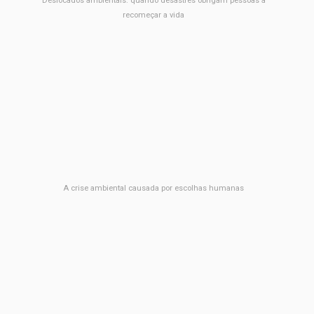
Deslocados ambientais: quando desastres obrigam pessoas a
recomeçar a vida
A crise ambiental causada por escolhas humanas