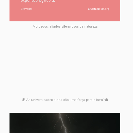
Morcegos: aliados silenciosos da natureza
🌍 As universidades ainda são uma força para o bem?🎓