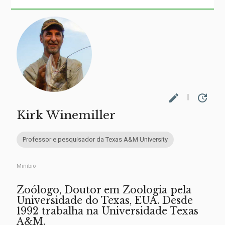
edit
update
|
Kirk Winemiller
Professor e pesquisador da Texas A&M University
Minibio
Zoólogo, Doutor em Zoologia pela
Universidade do Texas, EUA. Desde
1992 trabalha na Universidade Texas
A&M.