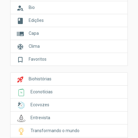
person_search
Bio
book
Edições
burst_mode
Capa
ac_unit
Clima
bookmark_border
Favoritos
rocket_launch
Biohistórias
Econotícias
Ecovozes
Entrevista
Transformando o mundo