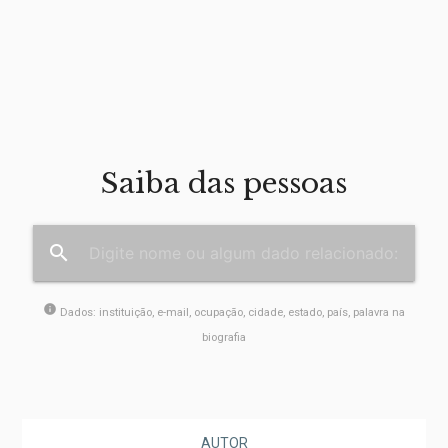
Saiba das pessoas
search
info
Dados: instituição, e-mail, ocupação, cidade, estado, país, palavra na
biografia
AUTOR