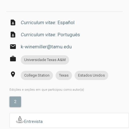
contact_page
Curriculum vitae
: Español
contact_page
Curriculum vitae
: Português
email
k-winemiller@tamu.edu
work
Universidade Texas A&M
place
College Station
Texas
Estados Unidos
Edições e seções em que participou como autor(a)
2
Entrevista