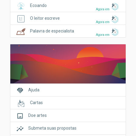
Ecoando
Agora em
O leitor escreve
Agora em
Palavra de especialista
Agora em
handshake
Ajuda
Cartas
crop_original
Doe artes
insights
Submeta suas propostas