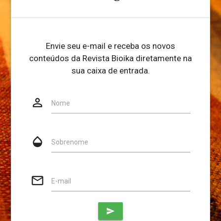
Envie seu e-mail e receba os novos
conteúdos da Revista Bioika diretamente na
sua caixa de entrada.
person_outline
Website
Nome
opacity
Sobrenome
mail_outline
E-mail
send