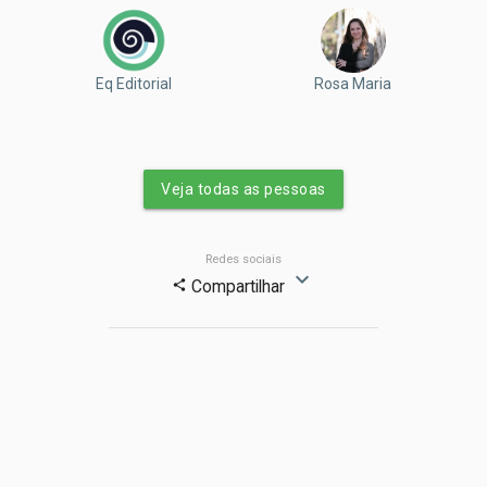
Eq Editorial
Rosa Maria
Veja todas as pessoas
Redes sociais
expand_more
Compartilhar
share