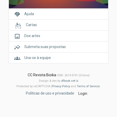
handshake
Ajuda
Cartas
crop_original
Doe artes
insights
Submeta suas propostas
groups
Una-se à equipe
CC Revista Bioika
ISSN: 2619-3191 (Online)
Design & dev by
dfbook.net
Protected by reCAPTCHA (
Privacy Policy
and
Terms of Service
).
Políticas de uso e privacidade
Login