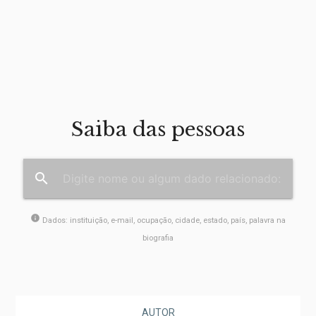
Saiba das pessoas
search
info
Dados: instituição, e-mail, ocupação, cidade, estado, país, palavra na
biografia
AUTOR