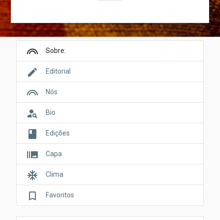
looks
Sobre:
edit
Editorial
looks
Nós
person_search
Bio
book
Edições
burst_mode
Capa
ac_unit
Clima
bookmark_border
Favoritos