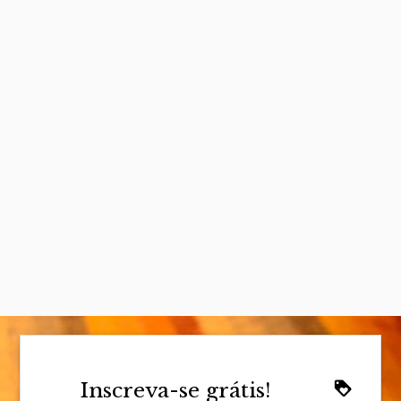
Inscreva-se grátis!
loyalty