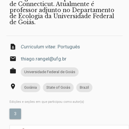
de Connecticut. Atualmente é
professor adjunto no Departamento
de Ecologia da Universidade Federal
de Goiás.
contact_page
Curriculum vitae
: Português
email
thiago.rangel@ufg.br
work
Universidade Federal de Goiás
place
Goiânia
State of Goiás
Brazil
Edições e seções em que participou como autor(a)
3