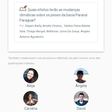
Quais efeitos terão as mudanças
climáticas sobre os peixes da bacia Paraná-
Paraguai?
Por:
Dayani Bailly
,
Anielly Oliveira
,
,
Valéria Flávia Batista
Silva
,
Thiago Rangel
,
Weferson Júnio Da Graça
,
Angelo
Antonio Agostinho
Também colaboraram nos processos editoriais de pelo menos uma das
publicações listadas
Aleja
Ángela
Carolina
David