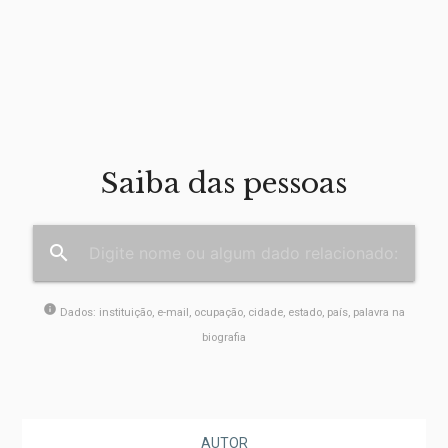
Saiba das pessoas
search
info
Dados: instituição, e-mail, ocupação, cidade, estado, país, palavra na
biografia
AUTOR