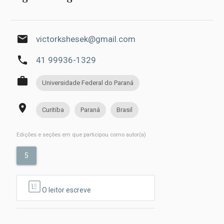
email
victorkshesek@gmail.com
phone
41 99936-1329
work
Universidade Federal do Paraná
place
Curitiba
Paraná
Brasil
Edições e seções em que participou como autor(a)
5
O leitor escreve