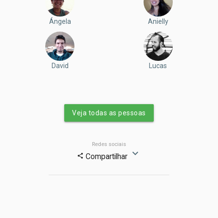
Ángela
Anielly
David
Lucas
Veja todas as pessoas
Redes sociais
expand_more
Compartilhar
share