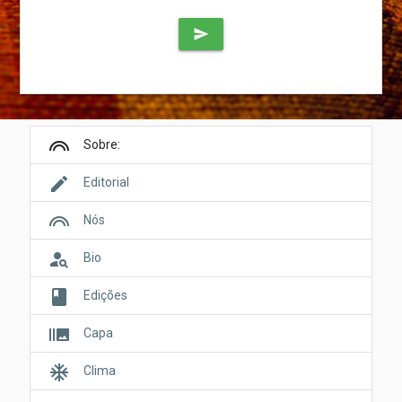
send
looks
Sobre:
edit
Editorial
looks
Nós
person_search
Bio
book
Edições
burst_mode
Capa
ac_unit
Clima