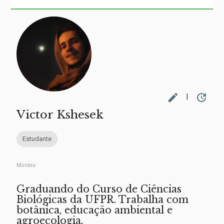
edit
update
|
Victor Kshesek
Estudante
Minibio
Graduando do Curso de Ciências
Biológicas da UFPR. Trabalha com
botânica, educação ambiental e
agroecologia.