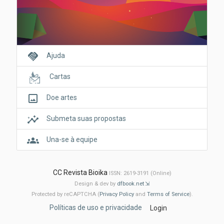
handshake
Ajuda
Cartas
crop_original
Doe artes
insights
Submeta suas propostas
groups
Una-se à equipe
CC Revista Bioika
ISSN: 2619-3191 (Online)
Design & dev by
dfbook.net
Protected by reCAPTCHA (
Privacy Policy
and
Terms of Service
).
Políticas de uso e privacidade
Login