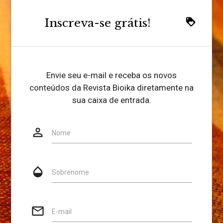
Inscreva-se grátis!
loyalty
Envie seu e-mail e receba os novos
conteúdos da Revista Bioika diretamente na
sua caixa de entrada.
person_outline
Website
Nome
opacity
Sobrenome
mail_outline
E-mail