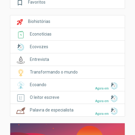
bookmark_border
Favoritos
rocket_launch
Biohistórias
Econotícias
Ecovozes
Entrevista
Transformando o mundo
Ecoando
Agora em
O leitor escreve
Agora em
Palavra de especialista
Agora em