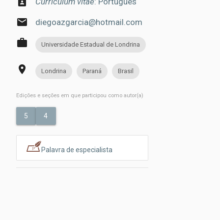
contact_page
Curriculum vitae
: Português
email
diegoazgarcia@hotmail.com
work
Universidade Estadual de Londrina
place
Londrina
Paraná
Brasil
Edições e seções em que participou como autor(a)
5
4
Palavra de especialista