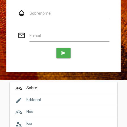
opacity
Sobrenome
mail_outline
E-mail
send
looks
Sobre:
edit
Editorial
looks
Nós
person_search
Bio