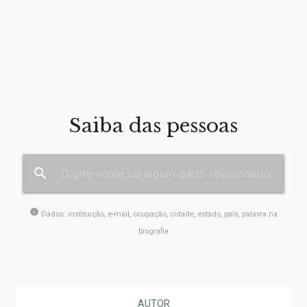
Saiba das pessoas
search
info
Dados: instituição, e-mail, ocupação, cidade, estado, país, palavra na
biografia
AUTOR