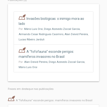
Publicações (2)
Invasões biológicas: o inimigo mora ao
lado
Por:
Mário Luis Orsi
,
Diego Azevedo Zoccal Garcia
,
Armando Cesar Rodrigues Casimiro
,
Alan Deivid Pereira
,
Lucas Ribeiro Jarduli
A “fofofauna” esconde perigos:
mamíferos invasores no Brasil
Por:
Alan Deivid Pereira
,
Diego Azevedo Zoccal Garcia
,
Mário Luis Orsi
Frases em destaque nas publicações
A “fofofauna” esconde perigos: mamíferos invasores no Brasil