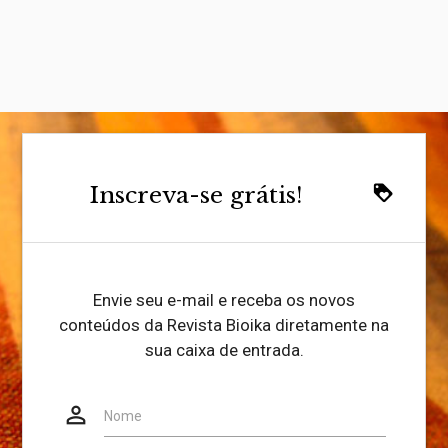
Inscreva-se grátis!
loyalty
Envie seu e-mail e receba os novos
conteúdos da Revista Bioika diretamente na
sua caixa de entrada.
person_outline
Website
Nome