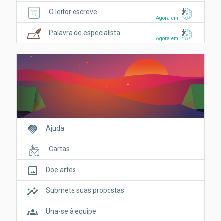
O leitor escreve
Agora em
Palavra de especialista
Agora em
handshake
Ajuda
Cartas
crop_original
Doe artes
insights
Submeta suas propostas
groups
Una-se à equipe