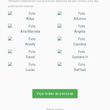
Também colaboraram nos processos editoriais de pelo menos uma das
publicações listadas
Aleja
Alfonso
Ana Marcela
Ángela
Anielly
Carolina
David
Gustavo H
Lucas
Raffael
Veja todas as pessoas
Redes sociais