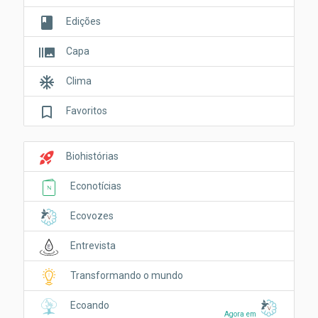
book
Edições
burst_mode
Capa
ac_unit
Clima
bookmark_border
Favoritos
rocket_launch
Biohistórias
Econotícias
Ecovozes
Entrevista
Transformando o mundo
Ecoando
Agora em