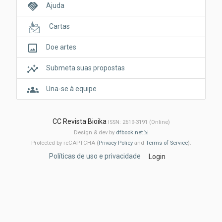
handshake
Ajuda
Cartas
crop_original
Doe artes
insights
Submeta suas propostas
groups
Una-se à equipe
CC Revista Bioika
ISSN: 2619-3191 (Online)
Design & dev by
dfbook.net
Protected by reCAPTCHA (
Privacy Policy
and
Terms of Service
).
Políticas de uso e privacidade
Login