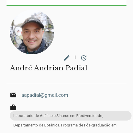
edit
update
|
André Andrian Padial
email
aapadial@gmail.com
work
Laboratório de Análise e Síntese em Biodiversidade,
Departamento de Botânica, Programa de Pós-graduação em