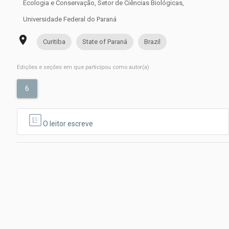
Ecologia e Conservação, Setor de Ciências Biológicas,
Universidade Federal do Paraná
place
Curitiba
State of Paraná
Brazil
Edições e seções em que participou como autor(a)
6
O leitor escreve