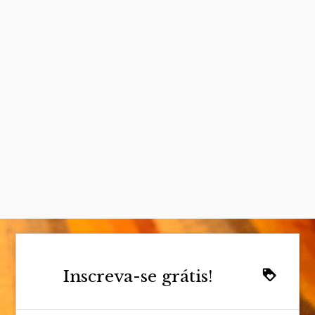
Inscreva-se grátis!
loyalty