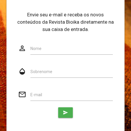
Envie seu e-mail e receba os novos
conteúdos da Revista Bioika diretamente na
sua caixa de entrada.
person_outline
Website
Nome
opacity
Sobrenome
mail_outline
E-mail
send