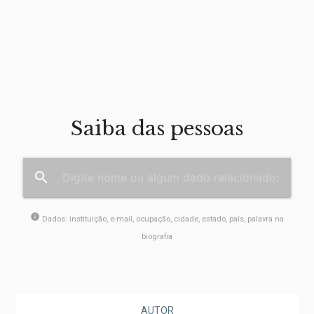
Saiba das pessoas
search
info
Dados: instituição, e-mail, ocupação, cidade, estado, país, palavra na
biografia
AUTOR