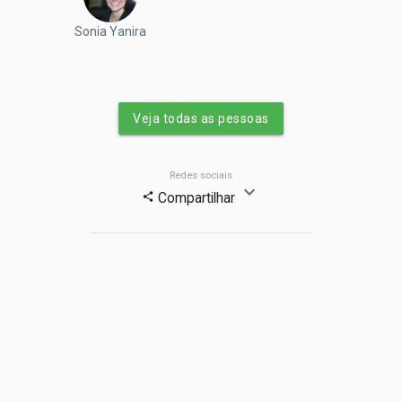
Sonia Yanira
Veja todas as pessoas
Redes sociais
expand_more
Compartilhar
share