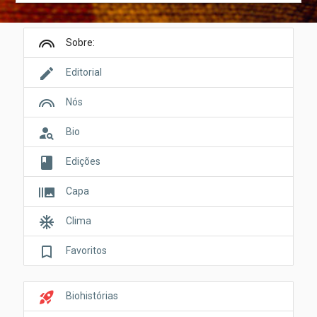
looks
Sobre:
edit
Editorial
looks
Nós
person_search
Bio
book
Edições
burst_mode
Capa
ac_unit
Clima
bookmark_border
Favoritos
rocket_launch
Biohistórias