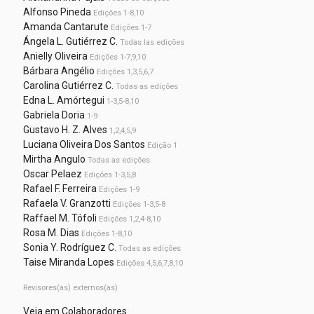
Alfonso Pineda
Edições 1-8,10
Amanda Cantarute
Edições 1-7
Ángela L. Gutiérrez C.
Todas las edições
Anielly Oliveira
Edições 1-7,9,10
Bárbara Angélio
Edições 1,3,5,6,7
Carolina Gutiérrez C.
Todas as edições
Edna L. Amórtegui
1-3,5-8,10
Gabriela Doria
1-9
Gustavo H. Z. Alves
1,2,4,5,9
Luciana Oliveira Dos Santos
Edição 1
Mirtha Angulo
Todas as edições
Oscar Pelaez
Edições 1-3,5,8
Rafael F. Ferreira
Edições 1-9
Rafaela V. Granzotti
Edições 1-3,5-8
Raffael M. Tófoli
Edições 1,2,4-8,10
Rosa M. Dias
Edições 1-8,10
Sonia Y. Rodríguez C.
Todas as edições
Taise Miranda Lopes
Edições 4,5,6,7,8,10
Revisores(as) externos(as)
Veja em Colaboradores