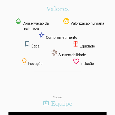
Valores
opacity
face
Conservação da
Valorização humana
natureza
star_outline
Comprometimento
bookmark_border
border_inner
Ética
Equidade
ic_fingerprint
Sustentabilidade
lightbulb_outline
favorite_border
Inovação
Inclusão
Vídeo

Equipe