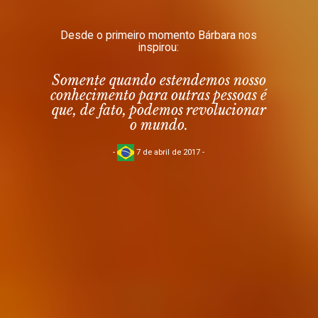
Desde o primeiro momento Bárbara nos
Com Bárbara em esta edição
inspirou:
tivemos mais leitores de:
Somente quando estendemos nosso
book
198 533
Top Países
Top Cidades
conhecimento para outras pessoas é
que, de fato, podemos revolucionar
leitores
o mundo.
fingerprint
2334
-
7 de abril de 2017
-
seguidores
loyalty
682
inscritos