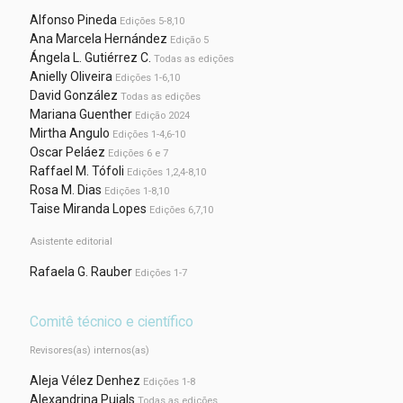
Alfonso Pineda
Edições 5-8,10
Ana Marcela Hernández
Edição 5
Ángela L. Gutiérrez C.
Todas as edições
Anielly Oliveira
Edições 1-6,10
David González
Todas as edições
Mariana Guenther
Edição 2024
Mirtha Angulo
Edições 1-4,6-10
Oscar Peláez
Edições 6 e 7
Raffael M. Tófoli
Edições 1,2,4-8,10
Rosa M. Dias
Edições 1-8,10
Taise Miranda Lopes
Edições 6,7,10
Asistente editorial
Rafaela G. Rauber
Edições 1-7
Comitê técnico e científico
Revisores(as) internos(as)
Aleja Vélez Denhez
Edições 1-8
Alexandrina Pujals
Todas as edições