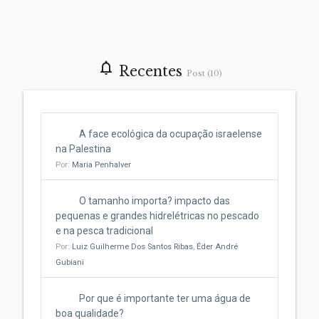
notifications_none
Recentes
Post (10)
A face ecológica da ocupação israelense
na Palestina
Por:
Maria Penhalver
O tamanho importa? impacto das
pequenas e grandes hidrelétricas no pescado
e na pesca tradicional
Por:
Luiz Guilherme Dos Santos Ribas
,
Éder André
Gubiani
Por que é importante ter uma água de
boa qualidade?