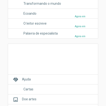
Transformando o mundo
Ecoando
Agora em
O leitor escreve
Agora em
Palavra de especialista
Agora em
handshake
Ajuda
Cartas
crop_original
Doe artes