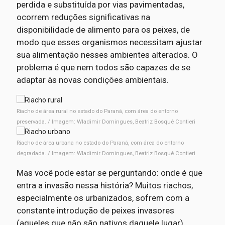
perdida e substituída por vias pavimentadas,
ocorrem reduções significativas na
disponibilidade de alimento para os peixes, de
modo que esses organismos necessitam ajustar
sua alimentação nesses ambientes alterados. O
problema é que nem todos são capazes de se
adaptar às novas condições ambientais.
Riacho de área rural no estado do Paraná, com área do entorno
preservada. / Imagem: Wladimir Domingues, Beatriz Bosquê Contieri
Riacho de área urbana no estado do Paraná, com área do entorno
degradada. / Imagem: Wladimir Domingues, Beatriz Bosquê Contieri
Mas você pode estar se perguntando: onde é que
entra a invasão nessa história? Muitos riachos,
especialmente os urbanizados, sofrem com a
constante introdução de peixes invasores
(aqueles que não são nativos daquele lugar).