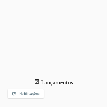
event_available
Lançamentos
alarm_on
Notificações