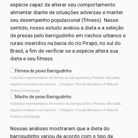
espécie capaz de alterar seu comportamento
alimentar diante de situações adversas e manter
seu desempenho populacional (fitness). Nesse
sentido, nosso estudo avaliou a dieta e a seleção
de presas pelo barrigudinho em riachos urbanos e
rurais inseridos na bacia do rio Pirapó, no sul do
Brasil, a fim de verificar se a espécie altera sua
dieta e seu fitness.
Indivíduo representativo de fêmea do barrigudinho, Poecilia reticulata,
espécie invasora nos riachos. / Imagem: Florida Museum of Natural
History Ichthyology
Indivíduo representativo de macho do barrigudinho, Poecilia reticulata,
espécie invasora nos riachos. / Imagem: Florida Museum of Natural
History Ichthyology
Nossas análises mostraram que a dieta do
barrigudinho variou de acordo com o tipo de