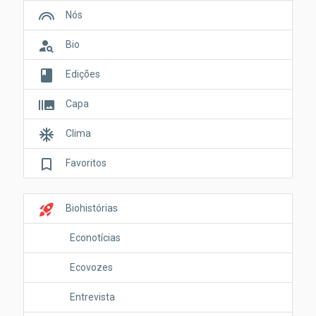
looks
Nós
person_search
Bio
book
Edições
burst_mode
Capa
ac_unit
Clima
bookmark_border
Favoritos
rocket_launch
Biohistórias
Econotícias
Ecovozes
Entrevista