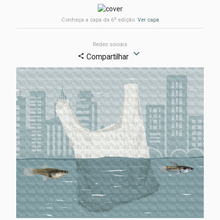
a
Conheça a capa da 6
edição.
Ver capa
Redes sociais
expand_more
Compartilhar
share