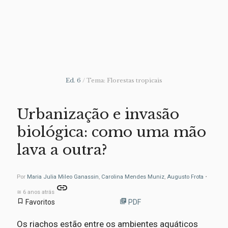
Ed. 6
/ Tema: Florestas tropicais
Urbanização e invasão
biológica: como uma mão
lava a outra?
Por
Maria Julia Mileo Ganassin
,
Carolina Mendes Muniz
,
Augusto Frota
•
link
≅ 6 anos atrás
bookmark_border
library_books
Favoritos
PDF
Os riachos estão entre os ambientes aquáticos