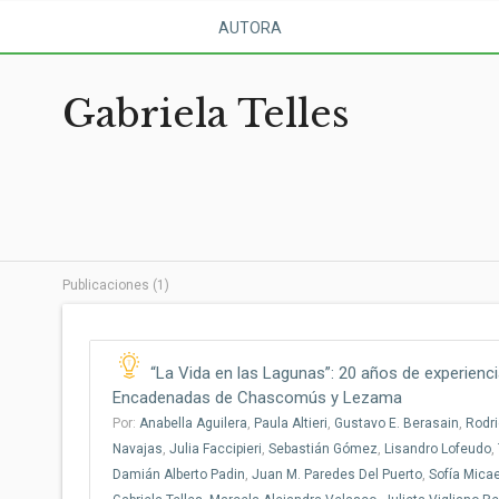
AUTORA
Gabriela Telles
Publicaciones (1)
“La Vida en las Lagunas”: 20 años de experienc
Encadenadas de Chascomús y Lezama
Por:
Anabella Aguilera
,
Paula Altieri
,
Gustavo E. Berasain
,
Rodri
Navajas
,
Julia Faccipieri
,
Sebastián Gómez
,
Lisandro Lofeudo
,
Damián Alberto Padin
,
Juan M. Paredes Del Puerto
,
Sofía Mica