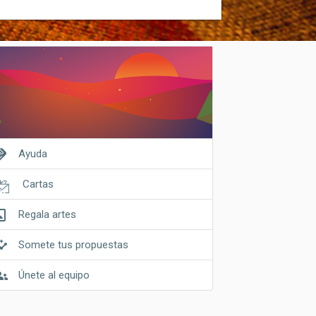
shake
Ayuda
Cartas
riginal
Regala artes
ghts
Somete tus propuestas
ups
Únete al equipo