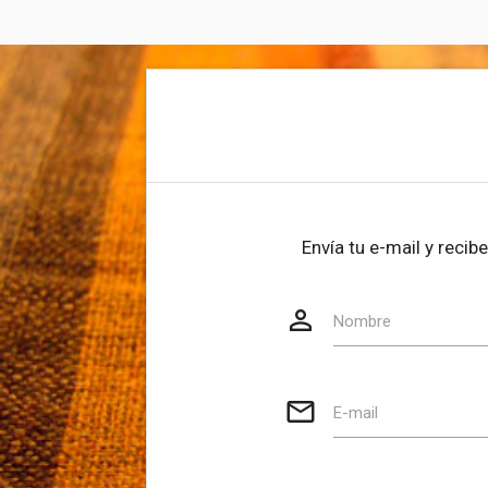
Envía tu e-mail y reci
person_outline
Website
Nombre
mail_outline
E-mail