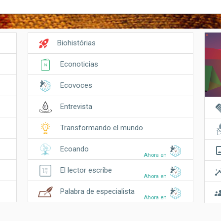
rocket_launch
Biohistórias
Econoticias
Ecovoces
hand
Entrevista
Transformando el mundo
crop_o
Ecoando
Ahora en
insi
El lector escribe
Ahora en
gro
Palabra de especialista
Ahora en