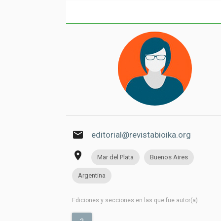
email
editorial@revistabioika.org
place
Mar del Plata
Buenos Aires
Argentina
Ediciones y secciones en las que fue autor(a)