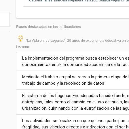
Gabriela Telles
,
Marcela Alejandra Velasco
,
Julieta Vigliano Re
Frases destacadas en las publicaciones
“La Vida en las Lagunas”: 20 años de experiencia educativa e
Lezama
La implementación del programa busca establecer un esp
conocimientos entre la comunidad académica de la facult
Mediante el trabajo grupal se recrea la primera etapa de la
trabajo de campo y la recolección de datos
El sistema de las Lagunas Encadenadas ha sido fuertem
antrópicas, tales como el cambio en el uso del suelo, las
urbanización, culminando con la eutrofización de las ag
Las actividades se focalizan en que quienes participan s
fragilidad, sus vínculos directos e indirectos con el ser