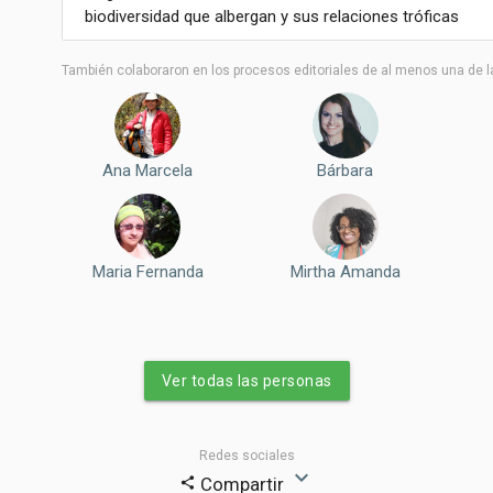
biodiversidad que albergan y sus relaciones tróficas
También colaboraron ​​en los procesos editoriales de al menos una de l
Ana Marcela
Bárbara
Maria Fernanda
Mirtha Amanda
Ver todas las personas
Redes sociales
expand_more
Compartir
share