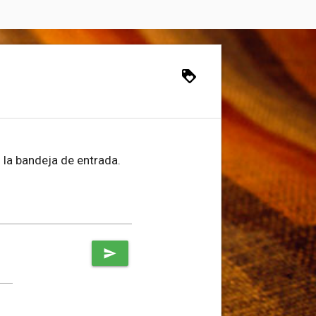
loyalty
 la bandeja de entrada.
send