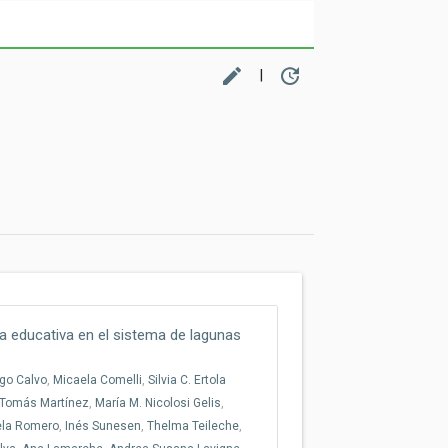
edit
update
|
ia educativa en el sistema de lagunas
go Calvo
,
Micaela Comelli
,
Silvia C. Ertola
Tomás Martínez
,
María M. Nicolosi Gelis
,
ela Romero
,
Inés Sunesen
,
Thelma Teileche
,