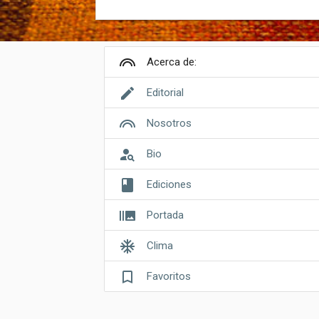
looks
Acerca de:
edit
Editorial
looks
Nosotros
person_search
Bio
book
Ediciones
burst_mode
Portada
ac_unit
Clima
bookmark_border
Favoritos