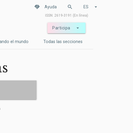
handshake
search
arrow_drop_down
Ayuda
ES
ISSN: 2619-3191 (En línea)
arrow_drop_down
Participa
ando el mundo
Todas las secciones
as
a