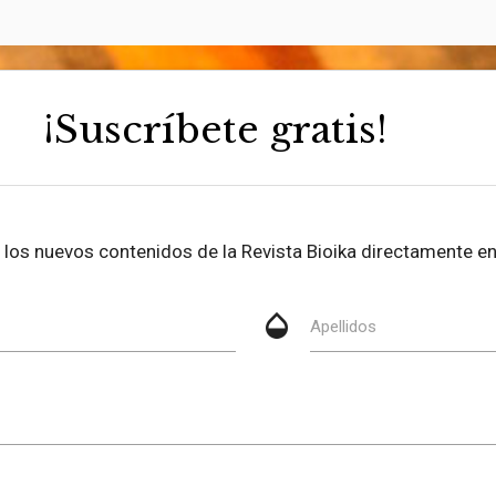
¡Suscríbete gratis!
be los nuevos contenidos de la Revista Bioika directamente en
opacity
Apellidos