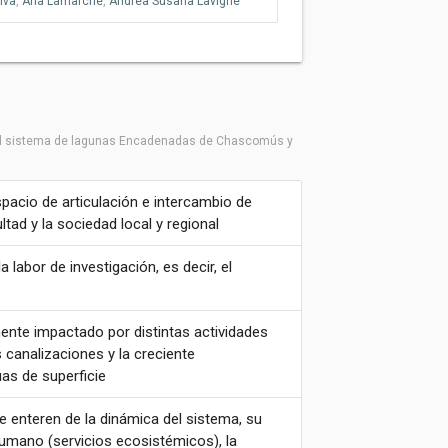
lva
,
Ana Lamarche
,
Andrea Susana Lavigne
n el sistema de lagunas Encadenadas de Chascomús y
acio de articulación e intercambio de
ad y la sociedad local y regional
 labor de investigación, es decir, el
ente impactado por distintas actividades
 canalizaciones y la creciente
uas de superficie
e enteren de la dinámica del sistema, su
 humano (servicios ecosistémicos), la