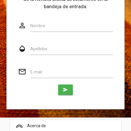
bandeja de entrada.
person_outline
Website
Nombre
opacity
Apellidos
mail_outline
E-mail
send
looks
Acerca de: