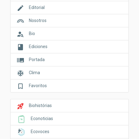
edit
Editorial
looks
Nosotros
person_search
Bio
book
Ediciones
burst_mode
Portada
ac_unit
Clima
bookmark_border
Favoritos
rocket_launch
Biohistórias
Econoticias
Ecovoces