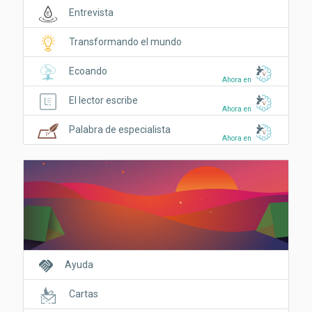
Entrevista
Transformando el mundo
Ecoando
Ahora en
El lector escribe
Ahora en
Palabra de especialista
Ahora en
handshake
Ayuda
Cartas