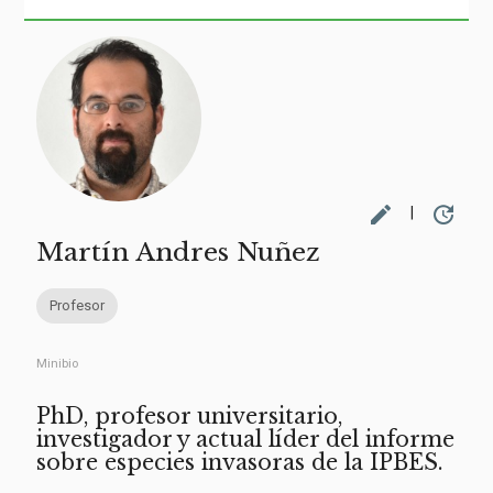
edit
update
|
Martín Andres Nuñez
Profesor
Minibio
PhD, profesor universitario,
investigador y actual líder del informe
sobre especies invasoras de la IPBES.