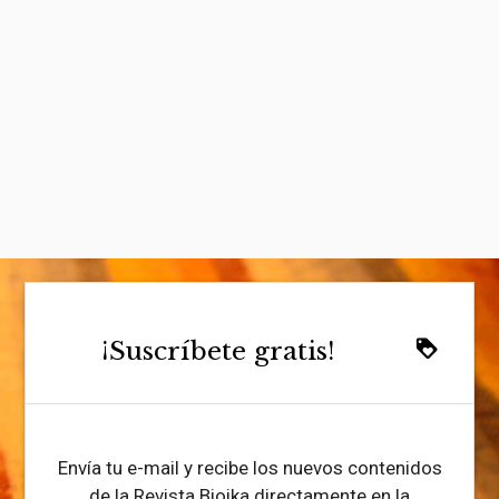
¡Suscríbete gratis!
loyalty
Envía tu e-mail y recibe los nuevos contenidos
de la Revista Bioika directamente en la