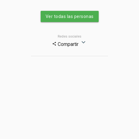
Ver todas las personas
Redes sociales
expand_more
Compartir
share