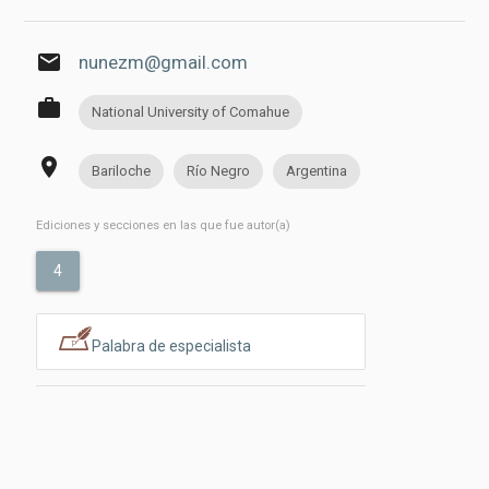
email
nunezm@gmail.com
work
National University of Comahue
place
Bariloche
Río Negro
Argentina
Ediciones y secciones en las que fue autor(a)
4
Palabra de especialista