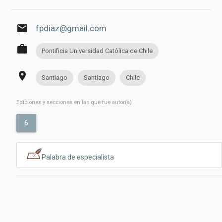
email
fpdiaz@gmail.com
work
Pontificia Universidad Católica de Chile
place
Santiago
Santiago
Chile
Ediciones y secciones en las que fue autor(a)
6
Palabra de especialista