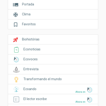
burst_mode
Portada
ac_unit
Clima
bookmark_border
Favoritos
rocket_launch
Biohistórias
Econoticias
Ecovoces
Entrevista
Transformando el mundo
Ecoando
Ahora en
El lector escribe
Ahora en