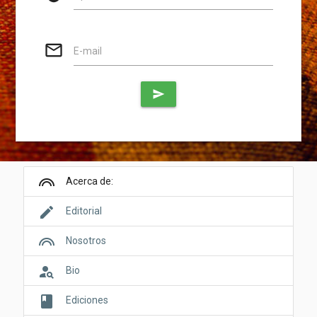
mail_outline
E-mail
send
looks
Acerca de:
edit
Editorial
looks
Nosotros
person_search
Bio
book
Ediciones