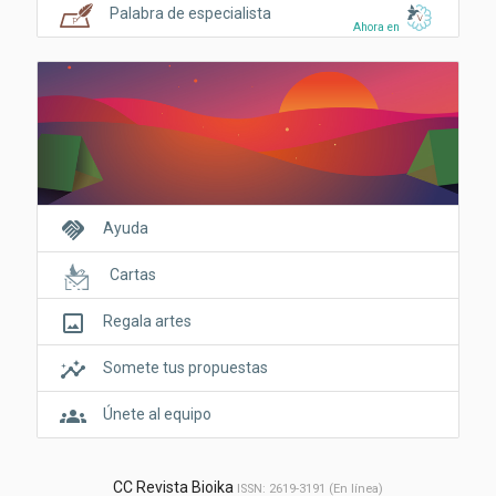
Palabra de especialista
Ahora en
handshake
Ayuda
Cartas
crop_original
Regala artes
insights
Somete tus propuestas
groups
Únete al equipo
CC Revista Bioika
ISSN: 2619-3191 (En línea)