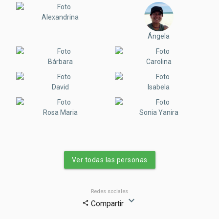
Alexandrina
Ángela
Bárbara
Carolina
David
Isabela
Rosa Maria
Sonia Yanira
Ver todas las personas
Redes sociales
expand_more
Compartir
share