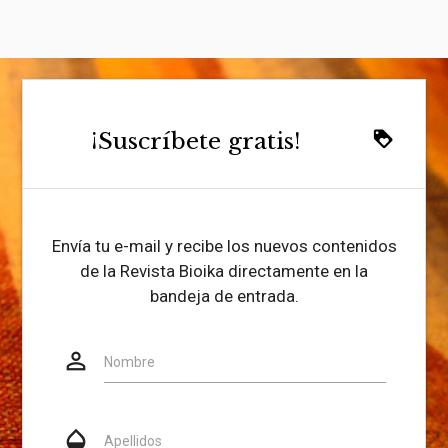
¡Suscríbete gratis!
loyalty
Envía tu e-mail y recibe los nuevos contenidos
de la Revista Bioika directamente en la
bandeja de entrada.
person_outline
Website
Nombre
opacity
Apellidos