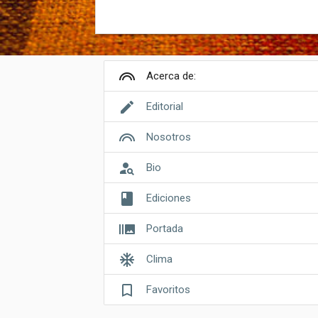
looks
Acerca de:
edit
Editorial
looks
Nosotros
person_search
Bio
book
Ediciones
burst_mode
Portada
ac_unit
Clima
bookmark_border
Favoritos