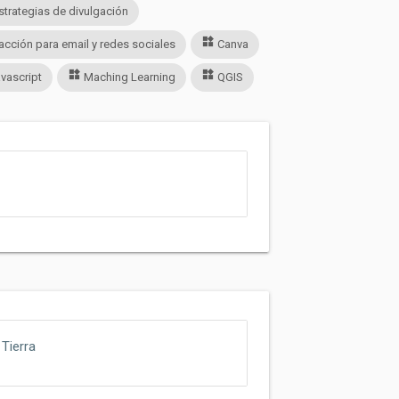
strategias de divulgación
widgets
cción para email y redes sociales
Canva
widgets
widgets
vascript
Maching Learning
QGIS
 Tierra