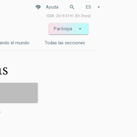
handshake
search
arrow_drop_down
Ayuda
ES
ISSN: 2619-3191 (En línea)
arrow_drop_down
Participa
ando el mundo
Todas las secciones
as
a