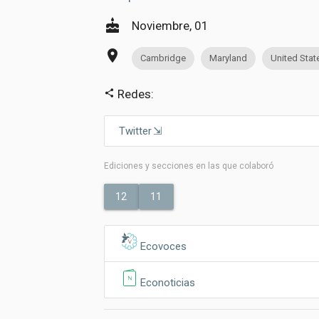
cake
Noviembre, 01
place
Cambridge
Maryland
United Stat
Redes:
share
Twitter
Ediciones y secciones en las que colaboró
12
11
Ecovoces
Econoticias