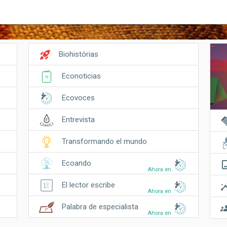
rocket_launch
Biohistórias
Econoticias
Ecovoces
hand
Entrevista
Transformando el mundo
crop_o
Ecoando
Ahora en
insi
El lector escribe
Ahora en
gro
Palabra de especialista
Ahora en