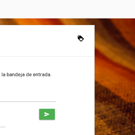
loyalty
 la bandeja de entrada.
send