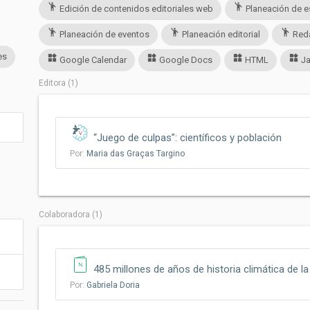
emoji_people
emoji_people
Edición de contenidos editoriales web
Planeación de e
emoji_people
emoji_people
emoji_people
Planeación de eventos
Planeación editorial
Reda
es
widgets
widgets
widgets
widgets
Google Calendar
Google Docs
HTML
Ja
Editora (1)
“Juego de culpas”: científicos y población
Por:
Maria das Graças Targino
Colaboradora (1)
485 millones de años de historia climática de la
Por:
Gabriela Doria