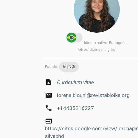
Idioma nativo:
Portugués
Otros idiomas:
Inglés
Activ@
Estado:
contact_page
Curriculum vitae
email
lorena.biouni@revistabioika.org
phone
+14435216227
web
https://sites.google.com/view/lorenapin
silvaphd