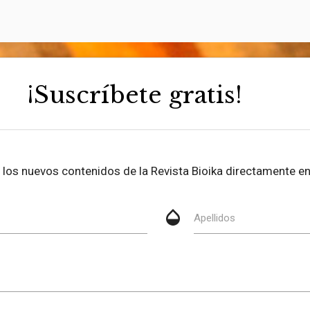
¡Suscríbete gratis!
be los nuevos contenidos de la Revista Bioika directamente en
opacity
Apellidos