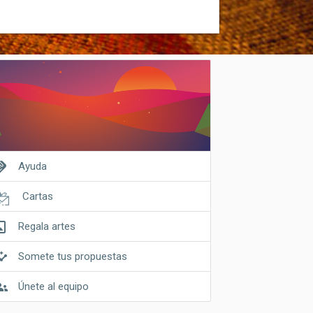
shake
Ayuda
Cartas
riginal
Regala artes
ghts
Somete tus propuestas
ups
Únete al equipo