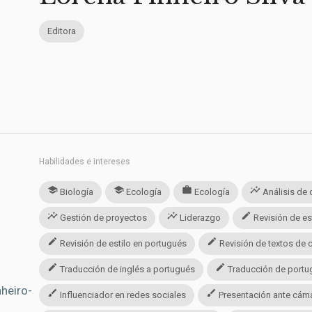
Editora
Habilidades e intereses
school
school
work
insights
Biología
Ecología
Ecología
Análisis de 
insights
insights
edit
Gestión de proyectos
Liderazgo
Revisión de est
edit
edit
Revisión de estilo en portugués
Revisión de textos de c
edit
edit
Traducción de inglés a portugués
Traducción de portug
heiro-
brush
brush
Influenciador en redes sociales
Presentación ante cáma