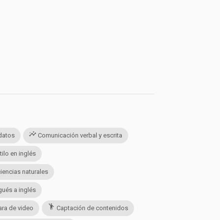
insights
datos
Comunicación verbal y escrita
ilo en inglés
iencias naturales
ués a inglés
emoji_people
ra de video
Captación de contenidos