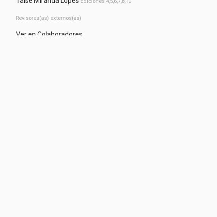
Taise Miranda Lopes
Ediciones 4,5,6,7,8,10
Revisores(as) externos(as)
Ver en Colaboradores
Comité de comunicación
Revisión de estilo
Ana Marcela Hernández
Ediciones 3-8
Isabela Machado
Ediciones 5-8,10
Lucas Waricoda
Ediciones 1-7
Diseñadores, ilustradores o editores audiovisuales
Alejandro Vallejo
Ediciones 5-8
Andrés Gaviria
Ediciones 1,7,8
David González
Todas las ediciones
Gabriela Alves
Edición 2024
Frederico Favoreto
Ediciones 6,7,8
Oscar Pelaez
Ediciones 1,3,7
Redes sociales