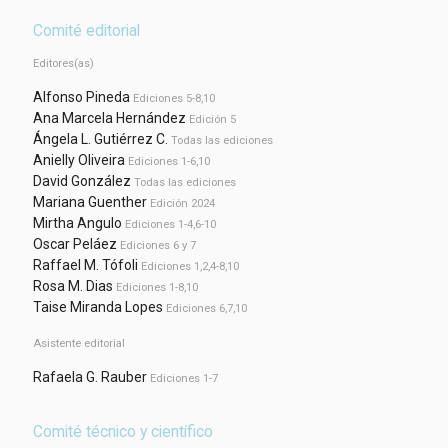
Comité editorial
Editores(as)
Alfonso Pineda
Ediciones 5-8,10
Ana Marcela Hernández
Edición 5
Ángela L. Gutiérrez C.
Todas las ediciones
Anielly Oliveira
Ediciones 1-6,10
David González
Todas las ediciones
Mariana Guenther
Edición 2024
Mirtha Angulo
Ediciones 1-4,6-10
Oscar Peláez
Ediciones 6 y 7
Raffael M. Tófoli
Ediciones 1,2,4-8,10
Rosa M. Dias
Ediciones 1-8,10
Taise Miranda Lopes
Ediciones 6,7,10
Asistente editorial
Rafaela G. Rauber
Ediciones 1-7
Comité técnico y científico