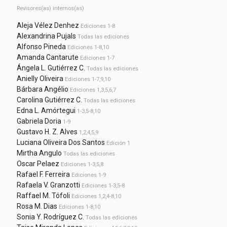
Revisores(as) internos(as)
Aleja Vélez Denhez
Ediciones 1-8
Alexandrina Pujals
Todas las ediciones
Alfonso Pineda
Ediciones 1-8,10
Amanda Cantarute
Ediciones 1-7
Ángela L. Gutiérrez C.
Todas las ediciones
Anielly Oliveira
Ediciones 1-7,9,10
Bárbara Angélio
Ediciones 1,3,5,6,7
Carolina Gutiérrez C.
Todas las ediciones
Edna L. Amórtegui
1-3,5-8,10
Gabriela Doria
1-9
Gustavo H. Z. Alves
1,2,4,5,9
Luciana Oliveira Dos Santos
Edición 1
Mirtha Angulo
Todas las ediciones
Oscar Pelaez
Ediciones 1-3,5,8
Rafael F. Ferreira
Ediciones 1-9
Rafaela V. Granzotti
Ediciones 1-3,5-8
Raffael M. Tófoli
Ediciones 1,2,4-8,10
Rosa M. Dias
Ediciones 1-8,10
Sonia Y. Rodríguez C.
Todas las ediciones