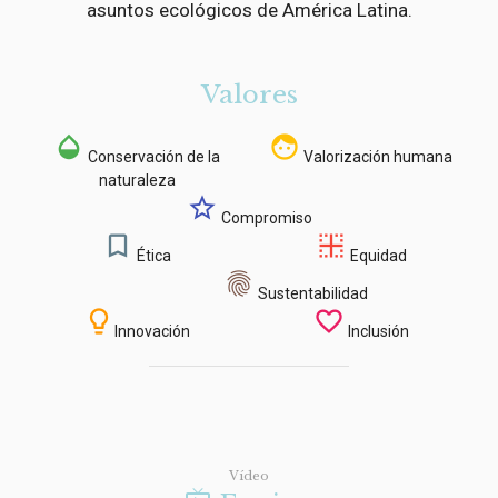
asuntos ecológicos de América Latina.
Valores
opacity
face
Conservación de la
Valorización humana
naturaleza
star_outline
Compromiso
bookmark_border
border_inner
Ética
Equidad
ic_fingerprint
Sustentabilidad
lightbulb_outline
favorite_border
Innovación
Inclusión
Vídeo