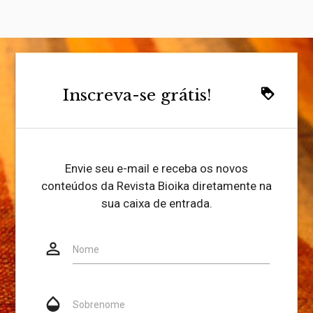
Inscreva-se grátis!
loyalty
Envie seu e-mail e receba os novos
conteúdos da Revista Bioika diretamente na
sua caixa de entrada.
person_outline
Website
Nome
opacity
Sobrenome