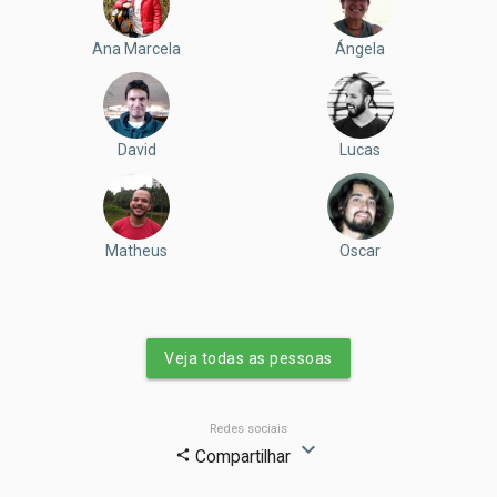
Ana Marcela
Ángela
David
Lucas
Matheus
Oscar
Veja todas as pessoas
Redes sociais
expand_more
Compartilhar
share