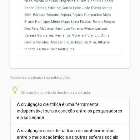
Nascimento
,
Melissa Progênio Da Silva
,
Gabriela Cassia
Zanon Reinas
,
Edilaine Corrêa Leite
,
João Otávio Santos
Silva
,
Bárbara Scorsim Arjona
,
Rejane Guimarães Melo
,
Bruno Henrique Mioto
,
Hugo Lima Kirsten
,
Renan Borges
Dos Reis
,
Matheus Henrique Ferreira Aleixo
,
Larissa
Carrara Gonçalves
,
Fernanda Moreira Florêncio
,
Aline
Favaro Mendes
,
Alessandra Barbosa Da Silva
,
Alfonso
Pineda
,
Luzia Cleide Rodrigues
Frases em destaque nas publicações
Divulgação da ciência desde a sala de aula
A divulgação científica é uma ferramenta
indispensável para a conexão entre os pesquisadores
e a sociedade.
A divulgação consiste na troca de conhecimentos
entre o meio acadêmico e as outras esferas sociais