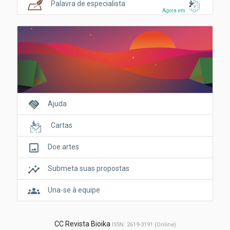
Palavra de especialista
Agora em
handshake
Ajuda
Cartas
crop_original
Doe artes
insights
Submeta suas propostas
groups
Una-se à equipe
CC Revista Bioika
ISSN: 2619-3191 (Online)