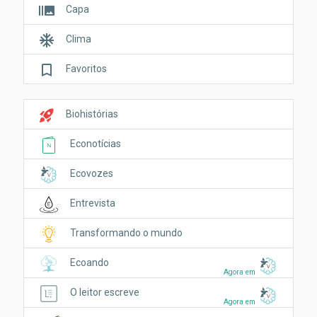
burst_mode
Capa
ac_unit
Clima
bookmark_border
Favoritos
rocket_launch
Biohistórias
Econotícias
Ecovozes
Entrevista
Transformando o mundo
Ecoando
Agora em
O leitor escreve
Agora em