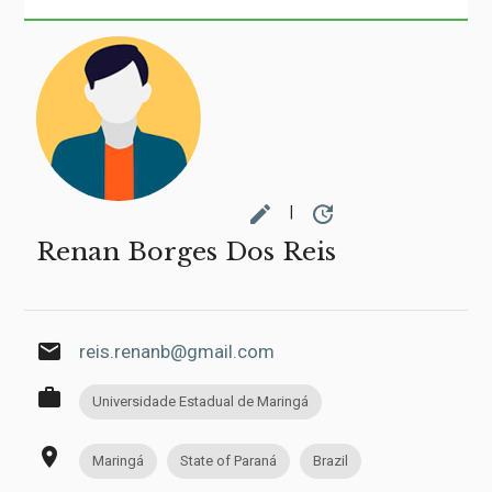
edit
update
|
Renan Borges Dos Reis
email
reis.renanb@gmail.com
work
Universidade Estadual de Maringá
place
Maringá
State of Paraná
Brazil