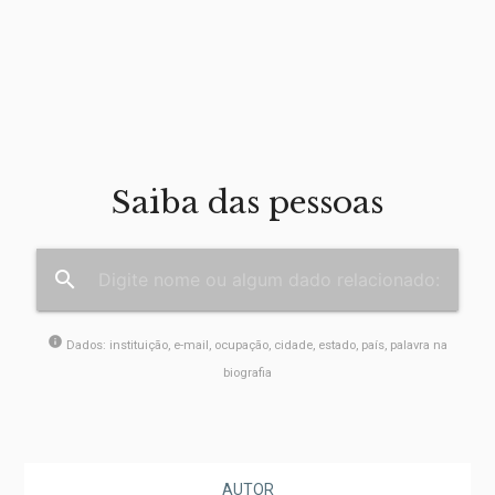
Saiba das pessoas
search
info
Dados: instituição, e-mail, ocupação, cidade, estado, país, palavra na
biografia
AUTOR