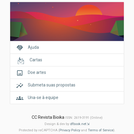
handshake
Ajuda
Cartas
crop_original
Doe artes
insights
Submeta suas propostas
groups
Una-se à equipe
CC Revista Bioika
ISSN: 2619-3191 (Online)
Design & dev by
dfbook.net
Protected by reCAPTCHA (
Privacy Policy
and
Terms of Service
).