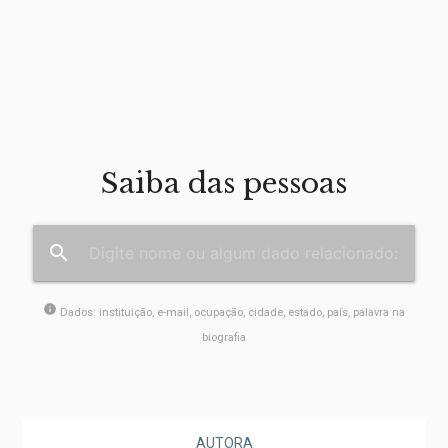
Saiba das pessoas
search
info
Dados: instituição, e-mail, ocupação, cidade, estado, país, palavra na
biografia
AUTORA