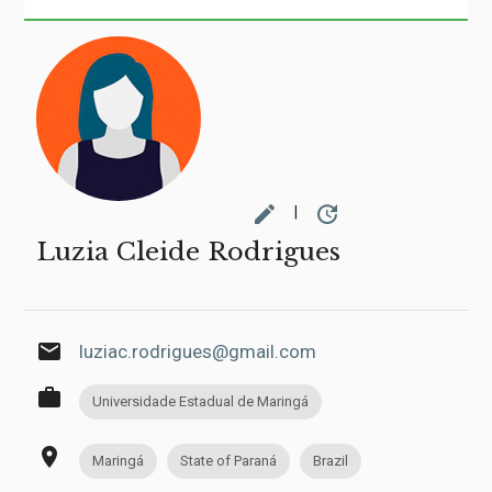
edit
update
|
Luzia Cleide Rodrigues
email
luziac.rodrigues@gmail.com
work
Universidade Estadual de Maringá
place
Maringá
State of Paraná
Brazil