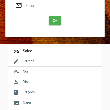
mail_outline
E-mail
send
looks
Sobre:
edit
Editorial
looks
Nós
person_search
Bio
book
Edições
burst_mode
Capa