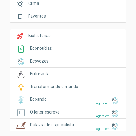
ac_unit
Clima
bookmark_border
Favoritos
rocket_launch
Biohistórias
Econotícias
Ecovozes
Entrevista
Transformando o mundo
Ecoando
Agora em
O leitor escreve
Agora em
Palavra de especialista
Agora em