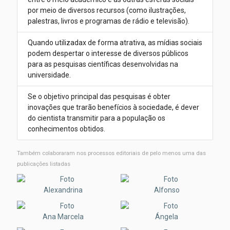
Carrara Gonçalves
,
Fernanda Moreira Florêncio
,
Aline
por meio de diversos recursos (como ilustrações,
Favaro Mendes
,
Alessandra Barbosa Da Silva
,
Alfonso
palestras, livros e programas de rádio e televisão).
Pineda
,
Luzia Cleide Rodrigues
Quando utilizadax de forma atrativa, as mídias sociais
podem despertar o interesse de diversos públicos
para as pesquisas científicas desenvolvidas na
universidade.
Se o objetivo principal das pesquisas é obter
inovações que trarão benefícios à sociedade, é dever
do cientista transmitir para a população os
conhecimentos obtidos.
Também colaboraram nos processos editoriais de pelo menos uma das
publicações listadas
Alexandrina
Alfonso
Ana Marcela
Ángela