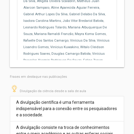
Da Silva
,
ÂNgela Oliveira Scalabrin
,
Matheus Juan
Alarcon Sampaio
,
Aline Aparecida Aguiar Ferreira
,
Gabriel Arthur Lopes Da Silva
,
Gabriel Delabio Da Silva
,
Isadora Carolina Martins
,
João Vitor Bredariol Batista
,
Leonardo Rodrigues Tolardo
,
Mariana Albuquerque De
Souza
,
Mariana Ramaldi Franzão
,
Mayra Koma Gomes
,
Rafaelle Dos Santos Camargo
,
Vinícius Da Silva
,
Vinícius
Lisandro Gomes
,
Vinícius Kuwakino
,
Witalo Cleidson
Rodrigues Soares
,
Douglas Camargo Batista
,
Vinícius
Rasvailer
,
Yasmin Rodrigues De Souza
,
Felipe Zanon
,
Luzia Cleide Rodrigues
Frases em destaque nas publicações
Divulgação da ciência desde a sala de
aula
Divulgação da ciência desde a sala de aula
Por:
Yasmin Rodrigues De Souza
,
Carolina Pedrozo Do
Nascimento
,
Melissa Progênio Da Silva
,
Gabriela Cassia
A divulgação científica é uma ferramenta
indispensável para a conexão entre os pesquisadores
Zanon Reinas
,
Edilaine Corrêa Leite
,
João Otávio Santos
e a sociedade.
Silva
,
Bárbara Scorsim Arjona
,
Rejane Guimarães Melo
,
Bruno Henrique Mioto
,
Hugo Lima Kirsten
,
Renan Borges
A divulgação consiste na troca de conhecimentos
Dos Reis
,
Matheus Henrique Ferreira Aleixo
,
Larissa
entre o meio acadêmico e as outras esferas sociais