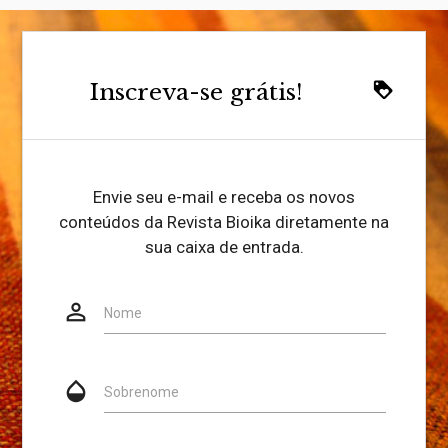
Inscreva-se grátis!
loyalty
Envie seu e-mail e receba os novos
conteúdos da Revista Bioika diretamente na
sua caixa de entrada.
person_outline
Website
Nome
opacity
Sobrenome