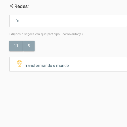
Redes:
share
Edições e seções em que participou como autor(a)
11
5
Transformando o mundo