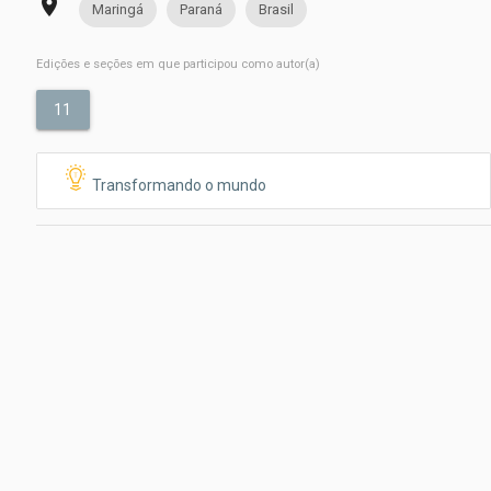
place
Maringá
Paraná
Brasil
Edições e seções em que participou como autor(a)
11
Transformando o mundo