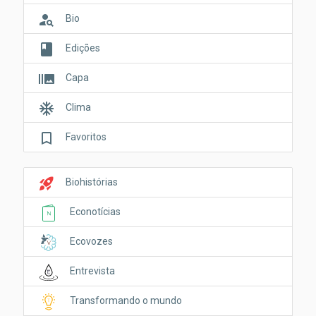
person_search
Bio
book
Edições
burst_mode
Capa
ac_unit
Clima
bookmark_border
Favoritos
rocket_launch
Biohistórias
Econotícias
Ecovozes
Entrevista
Transformando o mundo