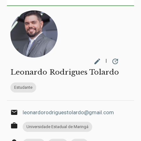
edit
update
|
Leonardo Rodrigues Tolardo
Estudante
email
leonardorodriguestolardo@gmail.com
work
Universidade Estadual de Maringá