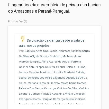
filogenético da assembleia de peixes das bacias
do Amazonas e Paraná-Paraguai.
Publicações (1)
Divulgação da ciência desde a sala de
aula: novos projetos
Por:
Gabriela Alves Silva Jesus
,
Andressa Crystine Souza
Da Silva
,
ÂNgela Oliveira Scalabrin
,
Matheus Juan
Alarcon Sampaio
,
Aline Aparecida Aguiar Ferreira
,
Gabriel Arthur Lopes Da Silva
,
Gabriel Delabio Da Silva
,
Isadora Carolina Martins
,
João Vitor Bredariol Batista
,
Leonardo Rodrigues Tolardo
,
Mariana Albuquerque De
Souza
,
Mariana Ramaldi Franzão
,
Mayra Koma Gomes
,
Rafaelle Dos Santos Camargo
,
Vinícius Da Silva
,
Vinícius
Lisandro Gomes
,
Vinícius Kuwakino
,
Witalo Cleidson
Rodrigues Soares
,
Douglas Camargo Batista
,
Vinícius
Rasvailer
,
Yasmin Rodrigues De Souza
,
Felipe Zanon
,