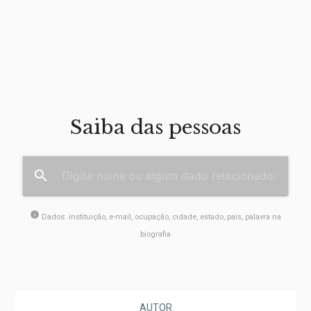
Saiba das pessoas
search
info
Dados: instituição, e-mail, ocupação, cidade, estado, país, palavra na
biografia
AUTOR