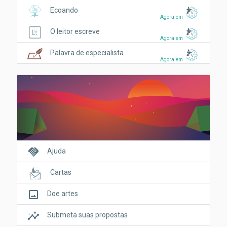
Ecoando
Agora em
O leitor escreve
Agora em
Palavra de especialista
Agora em
handshake
Ajuda
Cartas
crop_original
Doe artes
insights
Submeta suas propostas