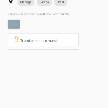
place
Maringá
Paraná
Brasil
Edições e seções em que participou como autor(a)
11
Transformando o mundo