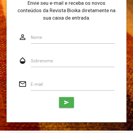
Envie seu e-mail e receba os novos
conteúdos da Revista Bioika diretamente na
sua caixa de entrada.
person_outline
Website
Nome
opacity
Sobrenome
mail_outline
E-mail
send