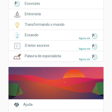
Ecovozes
Entrevista
Transformando o mundo
Ecoando
Agora em
O leitor escreve
Agora em
Palavra de especialista
Agora em
handshake
Ajuda