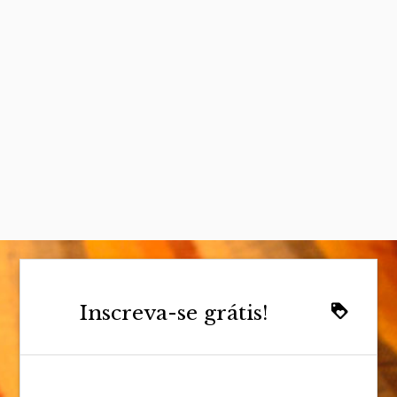
Inscreva-se grátis!
loyalty