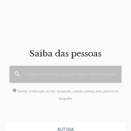
Saiba das pessoas
search
info
Dados: instituição, e-mail, ocupação, cidade, estado, país, palavra na
biografia
AUTORA