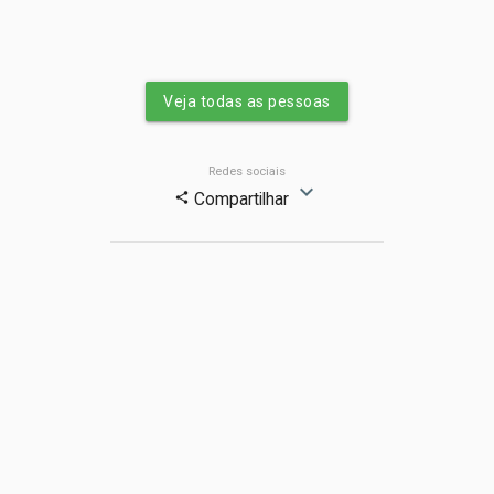
Veja todas as pessoas
Redes sociais
expand_more
Compartilhar
share