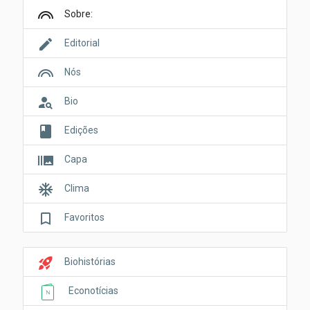
looks
Sobre:
edit
Editorial
looks
Nós
person_search
Bio
book
Edições
burst_mode
Capa
ac_unit
Clima
bookmark_border
Favoritos
rocket_launch
Biohistórias
Econotícias