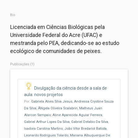
Bio
Licenciada em Ciências Biológicas pela
Universidade Federal do Acre (UFAC) e
mestranda pelo PEA, dedicando-se ao estudo
ecológico de comunidades de peixes.
Publicações (1)
Divulgação da ciência desde a sala de
aula: novos projetos
Por:
Gabriela Alves Silva Jesus
,
Andressa Crystine Souza
Da Silva
,
ÂNgela Oliveira Scalabrin
,
Matheus Juan
Alarcon Sampaio
,
Aline Aparecida Aguiar Ferreira
,
Gabriel Arthur Lopes Da Silva
,
Gabriel Delabio Da Silva
,
Isadora Carolina Martins
,
João Vitor Bredariol Batista
,
Leonardo Rodrigues Tolardo
,
Mariana Albuquerque De