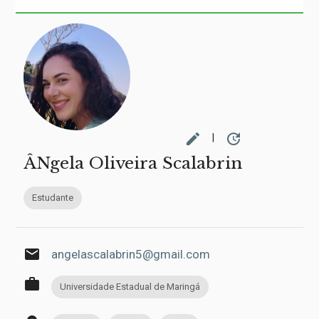
edit
update
|
ÂNgela Oliveira Scalabrin
Estudante
email
angelascalabrin5@gmail.com
work
Universidade Estadual de Maringá