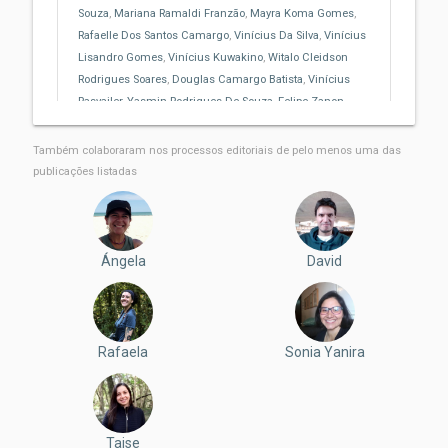
Souza
,
Mariana Ramaldi Franzão
,
Mayra Koma Gomes
,
Rafaelle Dos Santos Camargo
,
Vinícius Da Silva
,
Vinícius
Lisandro Gomes
,
Vinícius Kuwakino
,
Witalo Cleidson
Rodrigues Soares
,
Douglas Camargo Batista
,
Vinícius
Rasvailer
,
Yasmin Rodrigues De Souza
,
Felipe Zanon
,
Luzia Cleide Rodrigues
Também colaboraram nos processos editoriais de pelo menos uma das
publicações listadas
Ángela
David
Rafaela
Sonia Yanira
Taise