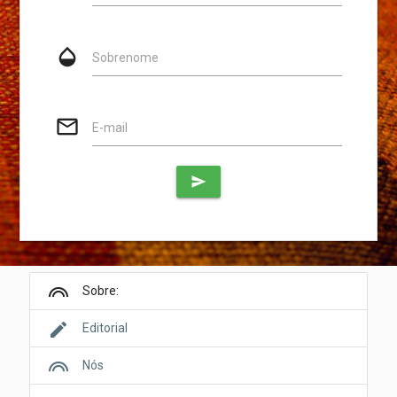
opacity
Sobrenome
mail_outline
E-mail
send
looks
Sobre:
edit
Editorial
looks
Nós