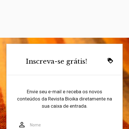
Inscreva-se grátis!
loyalty
Envie seu e-mail e receba os novos
conteúdos da Revista Bioika diretamente na
sua caixa de entrada.
person_outline
Website
Nome