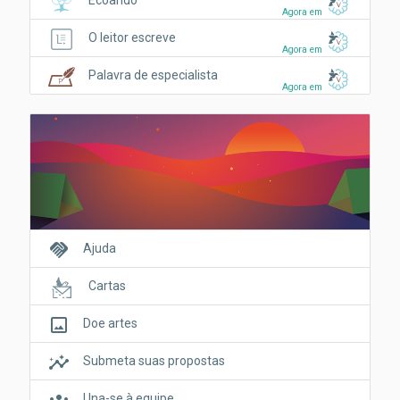
Agora em
O leitor escreve
Agora em
Palavra de especialista
Agora em
handshake
Ajuda
Cartas
crop_original
Doe artes
insights
Submeta suas propostas
Una-se à equipe