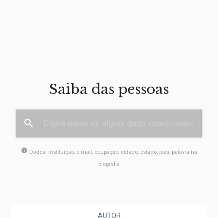
Saiba das pessoas
search
info
Dados: instituição, e-mail, ocupação, cidade, estado, país, palavra na
biografia
AUTOR