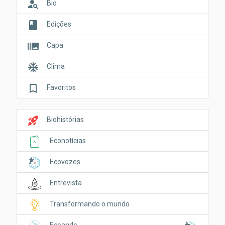
person_search
Bio
book
Edições
burst_mode
Capa
ac_unit
Clima
bookmark_border
Favoritos
rocket_launch
Biohistórias
Econotícias
Ecovozes
Entrevista
Transformando o mundo
Ecoando