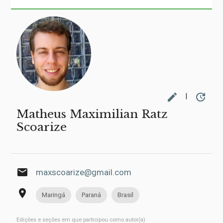
edit
update
|
Matheus Maximilian Ratz
Scoarize
email
maxscoarize@gmail.com
place
Maringá
Paraná
Brasil
Edições e seções em que participou como autor(a)