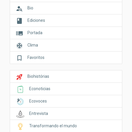
person_search
Bio
book
Ediciones
burst_mode
Portada
ac_unit
Clima
bookmark_border
Favoritos
rocket_launch
Biohistórias
Econoticias
Ecovoces
Entrevista
Transformando el mundo