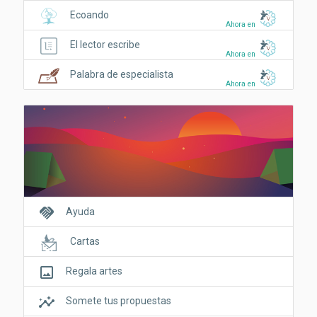
Ecoando
Ahora en
El lector escribe
Ahora en
Palabra de especialista
Ahora en
handshake
Ayuda
Cartas
crop_original
Regala artes
insights
Somete tus propuestas