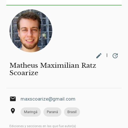
edit
update
|
Matheus Maximilian Ratz
Scoarize
email
maxscoarize@gmail.com
place
Maringá
Paraná
Brasil
Ediciones y secciones en las que fue autor(a)