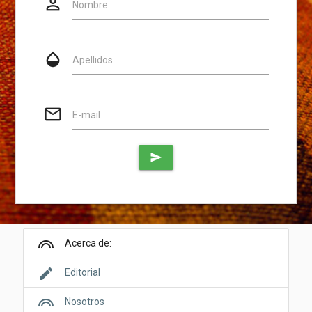
person_outline
Website
Nombre
opacity
Apellidos
mail_outline
E-mail
send
looks
Acerca de:
edit
Editorial
looks
Nosotros