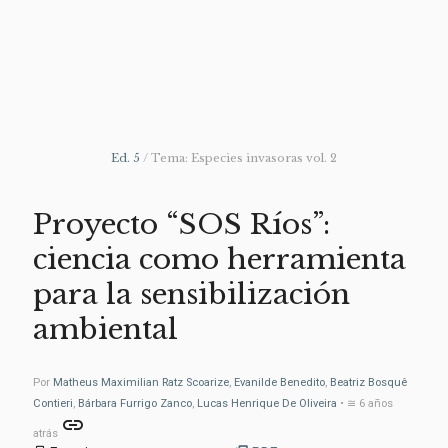
Ed. 5
/ Tema: Especies invasoras vol. 2
Proyecto “SOS Ríos”:
ciencia como herramienta
para la sensibilización
ambiental
Por
Matheus Maximilian Ratz Scoarize
,
Evanilde Benedito
,
Beatriz Bosquê
Contieri
,
Bárbara Furrigo Zanco
,
Lucas Henrique De Oliveira
• ≅ 6 años
link
atrás