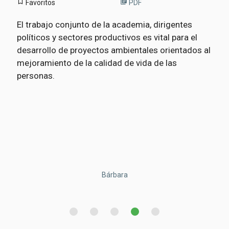
bookmark_border
library_books
Favoritos
PDF
El trabajo conjunto de la academia, dirigentes
políticos y sectores productivos es vital para el
desarrollo de proyectos ambientales orientados al
mejoramiento de la calidad de vida de las
personas.
Matheus Maximilian
Lucas Henrique
Evanilde
Bárbara
Beatriz