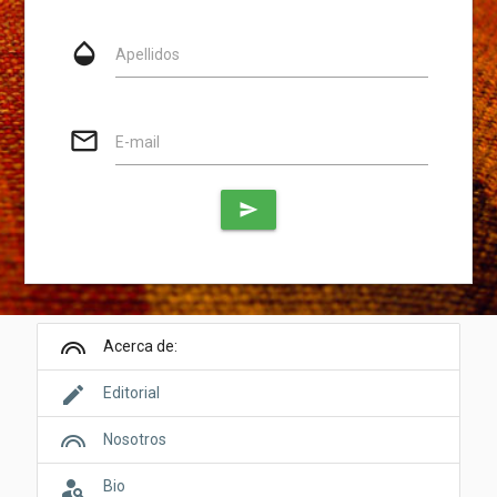
opacity
Apellidos
mail_outline
E-mail
send
looks
Acerca de:
edit
Editorial
looks
Nosotros
person_search
Bio