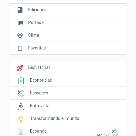
book
Ediciones
burst_mode
Portada
ac_unit
Clima
bookmark_border
Favoritos
rocket_launch
Biohistórias
Econoticias
Ecovoces
Entrevista
Transformando el mundo
Ecoando
Ahora en