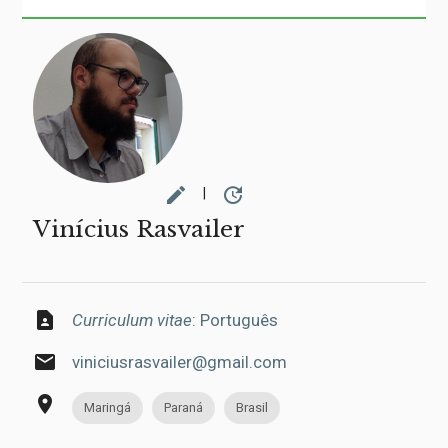
edit
update
|
Vinícius Rasvailer
contact_page
Curriculum vitae
: Português
email
viniciusrasvailer@gmail.com
place
Maringá
Paraná
Brasil