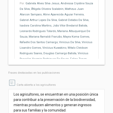
Por:
Gabriela Alves Silva Jesus
,
Andressa Crystine Souza
Da Silva
,
ÂNgela Oliveira Scalabrin
,
Matheus Juan
Alarcon Sampaio
,
Aline Aparecida Aguiar Ferreira
,
Gabriel Arthur Lopes Da Silva
,
Gabriel Delabio Da Silva
,
Isadora Carolina Martins
,
João Vitor Bredariol Batista
,
Leonardo Rodrigues Tolardo
,
Mariana Albuquerque De
Souza
,
Mariana Ramaldi Franzão
,
Mayra Koma Gomes
,
Rafaelle Dos Santos Camargo
,
Vinícius Da Silva
,
Vinícius
Lisandro Gomes
,
Vinícius Kuwakino
,
Witalo Cleidson
Rodrigues Soares
,
Douglas Camargo Batista
,
Vinícius
Rasvailer
,
Yasmin Rodrigues De Souza
,
Felipe Zanon
,
Luzia Cleide Rodrigues
Frases destacadas en las publicaciones
Carta abierta a los agricultores
Por:
Anielly Oliveira
,
Aline Rosado
,
ÉLida Gouveia
,
Mayara
Carta abierta a los agricultores
Passere
,
Rosa Maria Dias
,
Vinícius Rasvailer
Los agricultores, se encuentran en una posición única
para contribuir a la preservación de la biodiversidad,
mientras producen alimentos y generan ingresos
para sus familias y la comunidad.