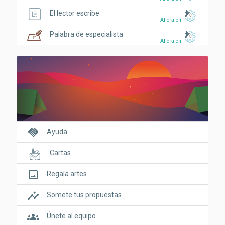
El lector escribe
Ahora en
Palabra de especialista
Ahora en
handshake
Ayuda
Cartas
crop_original
Regala artes
insights
Somete tus propuestas
groups
Únete al equipo