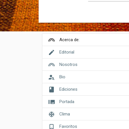
looks
Acerca de:
edit
Editorial
looks
Nosotros
person_search
Bio
book
Ediciones
burst_mode
Portada
ac_unit
Clima
bookmark_border
Favoritos