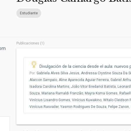
Estudiante
Publicaciones (1)
com
Divulgación de la ciencia desde el aula: nuevos
Por:
Gabriela Alves Silva Jesus
,
Andressa Crystine Souza Da Si
Alarcon Sampaio
,
Aline Aparecida Aguiar Ferreira
,
Gabriel Arth
Isadora Carolina Martins
,
João Vitor Bredariol Batista
,
Leonard
Souza
,
Mariana Ramaldi Franzão
,
Mayra Koma Gomes
,
Rafael
Vinícius Lisandro Gomes
,
Vinícius Kuwakino
,
Witalo Cleidson 
Vinícius Rasvailer
,
Yasmin Rodrigues De Souza
,
Felipe Zanon
,