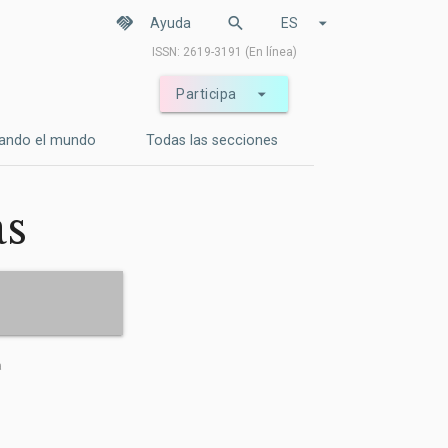
handshake
search
arrow_drop_down
Ayuda
ES
ISSN: 2619-3191 (En línea)
arrow_drop_down
Participa
ando el mundo
Todas las secciones
as
a