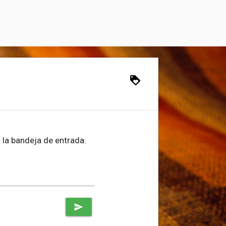
loyalty
 la bandeja de entrada.
send