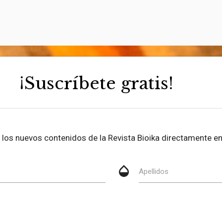
¡Suscríbete gratis!
be los nuevos contenidos de la Revista Bioika directamente en
opacity
Apellidos