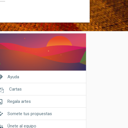
shake
Ayuda
Cartas
riginal
Regala artes
ghts
Somete tus propuestas
ups
Únete al equipo