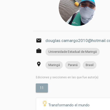
email
douglas.camargo2010@hotmail.
work
Universidade Estadual de Maringá
place
Maringá
Paraná
Brasil
Ediciones y secciones en las que fue autor(a)
11
Transformando el mundo