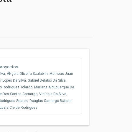
 proyectos
lva
,
ÂNgela Oliveira Scalabrin
,
Matheus Juan
ur Lopes Da Silva
,
Gabriel Delabio Da Silva
,
o Rodrigues Tolardo
,
Mariana Albuquerque De
le Dos Santos Camargo
,
Vinícius Da Silva
,
Rodrigues Soares
,
Douglas Camargo Batista
,
Luzia Cleide Rodrigues