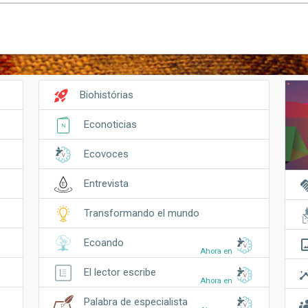
rocket_launch
Biohistórias
Econoticias
Ecovoces
hand
Entrevista
Transformando el mundo
crop_o
Ecoando
Ahora en
insi
El lector escribe
Ahora en
gro
Palabra de especialista