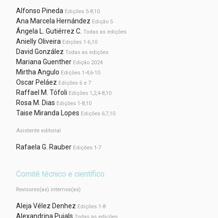
Alfonso Pineda
Edições 5-8,10
Ana Marcela Hernández
Edição 5
Ángela L. Gutiérrez C.
Todas as edições
Anielly Oliveira
Edições 1-6,10
David González
Todas as edições
Mariana Guenther
Edição 2024
Mirtha Angulo
Edições 1-4,6-10
Oscar Peláez
Edições 6 e 7
Raffael M. Tófoli
Edições 1,2,4-8,10
Rosa M. Dias
Edições 1-8,10
Taise Miranda Lopes
Edições 6,7,10
Asistente editorial
Rafaela G. Rauber
Edições 1-7
Comitê técnico e científico
Revisores(as) internos(as)
Aleja Vélez Denhez
Edições 1-8
Alexandrina Pujals
Todas as edições