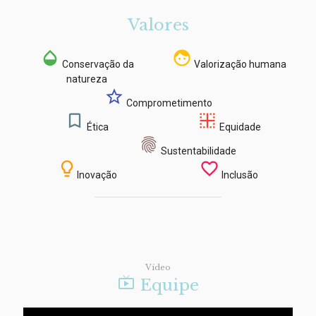
Valores
opacity
face
Conservação da
Valorização humana
natureza
star_outline
Comprometimento
bookmark_border
border_inner
Ética
Equidade
ic_fingerprint
Sustentabilidade
lightbulb_outline
favorite_border
Inovação
Inclusão
Vídeo

Equipe