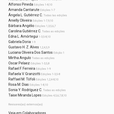
Alfonso Pineda
Edições 1-8,10
Amanda Cantarute
Edições 1-7
Ángela L. Gutiérrez C.
Todas las edições
Anielly Oliveira
Edições 1-7,9,10
Bárbara Angélio
Edições 1,3,5,6,7
Carolina Gutiérrez C.
Todas as edições
Edna L. Amórtegui
1-3,5-8,10
Gabriela Doria
1-9
Gustavo H. Z. Alves
1,2,4,5,9
Luciana Oliveira Dos Santos
Edição 1
Mirtha Angulo
Todas as edições
Oscar Pelaez
Edições 1-3,5,8
Rafael F. Ferreira
Edições 1-9
Rafaela V. Granzotti
Edições 1-3,5-8
Raffael M. Tófoli
Edições 1,2,4-8,10
Rosa M. Dias
Edições 1-8,10
Sonia Y. Rodríguez C.
Todas as edições
Taise Miranda Lopes
Edições 4,5,6,7,8,10
Revisores(as) externos(as)
Veja em Colaboradores