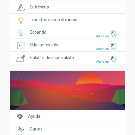
Entrevista
Transformando el mundo
Ecoando
Ahora en
El lector escribe
Ahora en
Palabra de especialista
Ahora en
handshake
Ayuda
Cartas