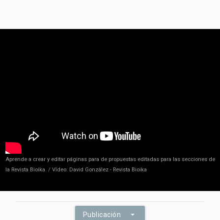
Aprende a crear y editar páginas para de propuestas editadas para las secciones de
la Revista Bioika. / Vídeo: David González - Revista Bioika
arrow_drop_down
Publicación