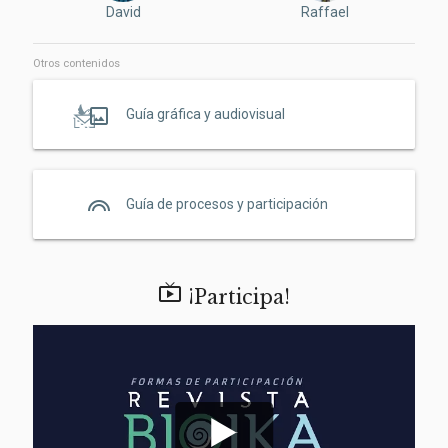
David
Raffael
Otros contenidos
crop_original
Guía gráfica y audiovisual
looks
Guía de procesos y participación

¡Participa!