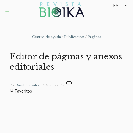
arrow_drop_down
ES
menu
Centro de ayuda
/
Publicación
/
Páginas
Editor de páginas y anexos
editoriales
link
Por
David González
• ≅ 5 años atrás
bookmark_border
Favoritos