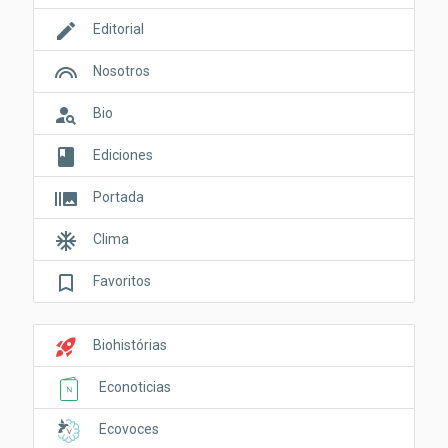
edit
Editorial
looks
Nosotros
person_search
Bio
book
Ediciones
burst_mode
Portada
ac_unit
Clima
bookmark_border
Favoritos
rocket_launch
Biohistórias
Econoticias
Ecovoces