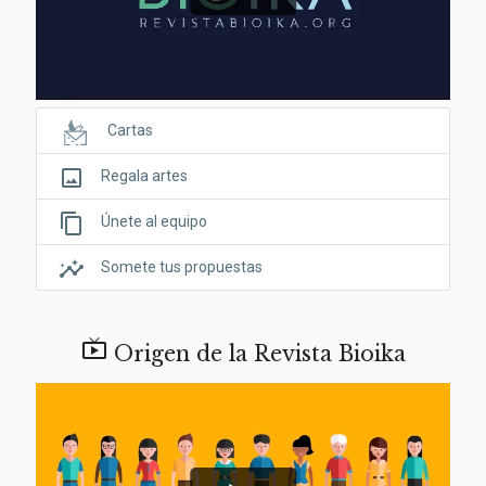
Cartas
crop_original
Regala artes
content_copy
Únete al equipo
insights
Somete tus propuestas

Origen de la Revista Bioika