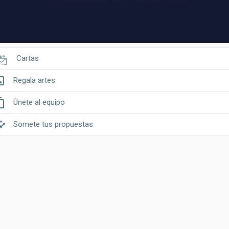
Cartas
riginal
Regala artes
t_copy
Únete al equipo
ghts
Somete tus propuestas