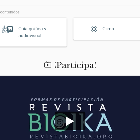
 contenidos
crop_original
ac_unit
Guía gráfica y
Clima
audiovisual
¡Participa!
