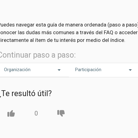
Puedes navegar esta guía de manera ordenada (paso a paso)
conocer las dudas más comunes a través del FAQ o acceder
irectamente al ítem de tu interés por medio del índice.
Continuar paso a paso:
arrow_drop_down
arrow_drop_down
Organización
Participación
¿Te resultó útil?
0