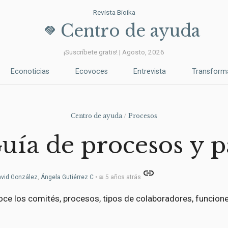
Revista Bioika
Centro de ayuda
handshake
¡Suscríbete gratis! | Agosto, 2026
Econoticias
Ecovoces
Entrevista
Transform
Centro de ayuda
/
Procesos
uía de procesos y p
link
vid González
,
Ángela Gutiérrez C
• ≅ 5 años atrás
ce los comités, procesos, tipos de colaboradores, funcione