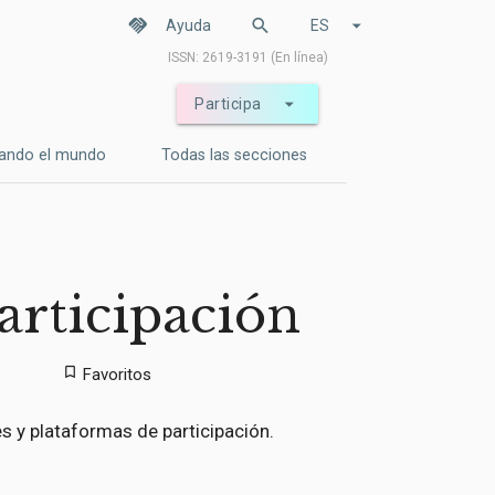
handshake
search
arrow_drop_down
Ayuda
ES
ISSN: 2619-3191 (En línea)
arrow_drop_down
Participa
ando el mundo
Todas las secciones
articipación
bookmark_border
Favoritos
s y plataformas de participación.