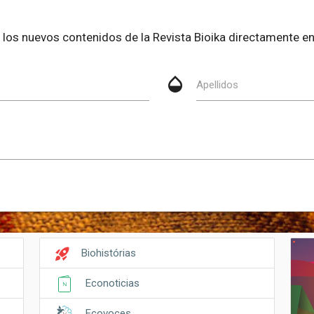
be los nuevos contenidos de la Revista Bioika directamente en
opacity
Apellidos
rocket_launch
Biohistórias
Econoticias
Ecovoces