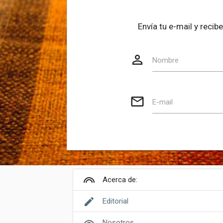
Envía tu e-mail y reci
person_outline
Website
Nombre
mail_outline
E-mail
looks
Acerca de:
edit
Editorial
Nosotros