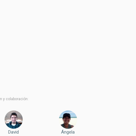
n y colaboración:
David
Ángela