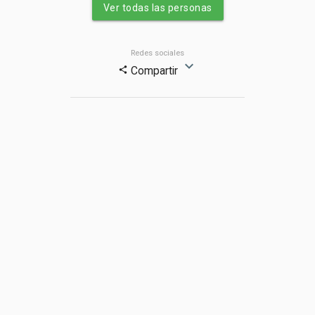
Ver todas las personas
Redes sociales
expand_more
Compartir
share