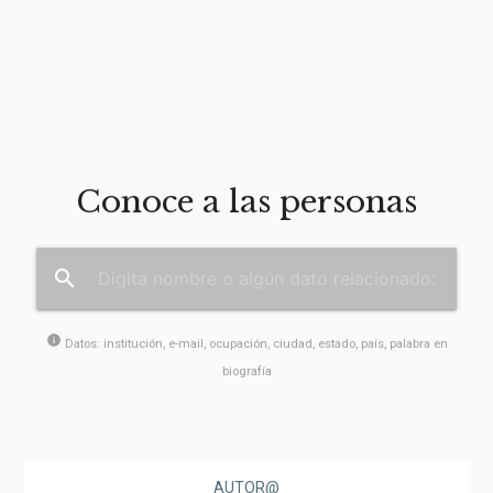
Conoce a las personas
search
info
Datos: institución, e-mail, ocupación, ciudad, estado, país, palabra en
biografía
AUTOR@