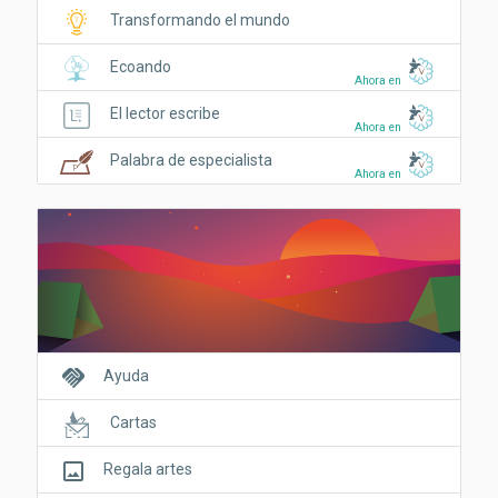
Transformando el mundo
Ecoando
Ahora en
El lector escribe
Ahora en
Palabra de especialista
Ahora en
handshake
Ayuda
Cartas
crop_original
Regala artes