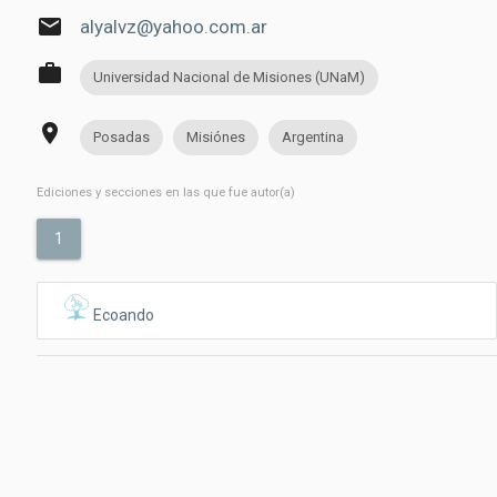
email
alyalvz@yahoo.com.ar
work
Universidad Nacional de Misiones (UNaM)
place
Posadas
Misiónes
Argentina
Ediciones y secciones en las que fue autor(a)
1
Ecoando