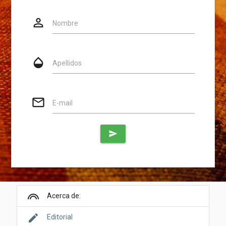
person_outline
Website
Nombre
opacity
Apellidos
mail_outline
E-mail
send
looks
Acerca de:
edit
Editorial