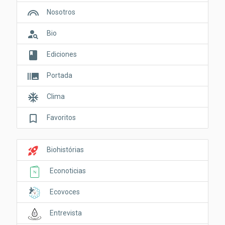
looks
Nosotros
person_search
Bio
book
Ediciones
burst_mode
Portada
ac_unit
Clima
bookmark_border
Favoritos
rocket_launch
Biohistórias
Econoticias
Ecovoces
Entrevista