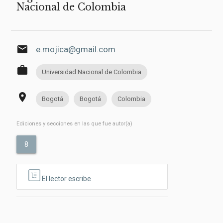
Nacional de Colombia
email
e.mojica@gmail.com
work
Universidad Nacional de Colombia
place
Bogotá
Bogotá
Colombia
Ediciones y secciones en las que fue autor(a)
8
El lector escribe