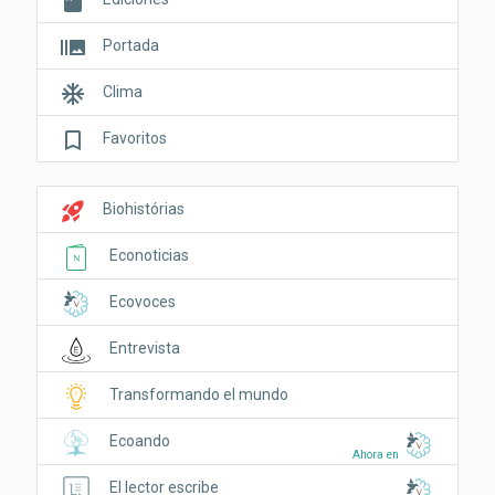
book
burst_mode
Portada
ac_unit
Clima
bookmark_border
Favoritos
rocket_launch
Biohistórias
Econoticias
Ecovoces
Entrevista
Transformando el mundo
Ecoando
Ahora en
El lector escribe