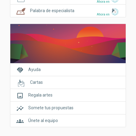
Ahora en
Palabra de especialista
Ahora en
handshake
Ayuda
Cartas
crop_original
Regala artes
insights
Somete tus propuestas
groups
Únete al equipo