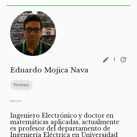
edit
update
|
Eduardo Mojica Nava
Profesor
Minibio
Ingeniero Electrónico y doctor en
matemáticas aplicadas, actualmente
es profesor del departamento de
Ingeniería Eléctrica en Universidad