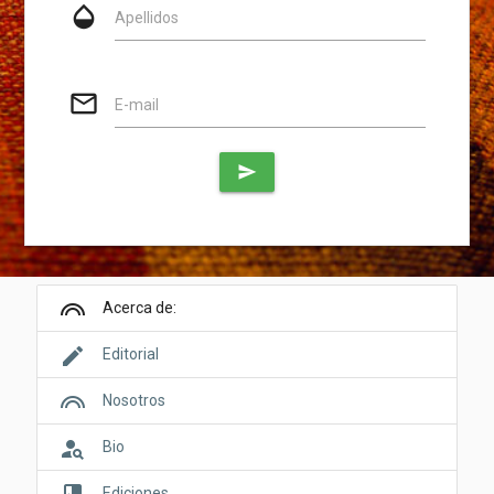
opacity
Apellidos
mail_outline
E-mail
send
looks
Acerca de:
edit
Editorial
looks
Nosotros
person_search
Bio
Ediciones