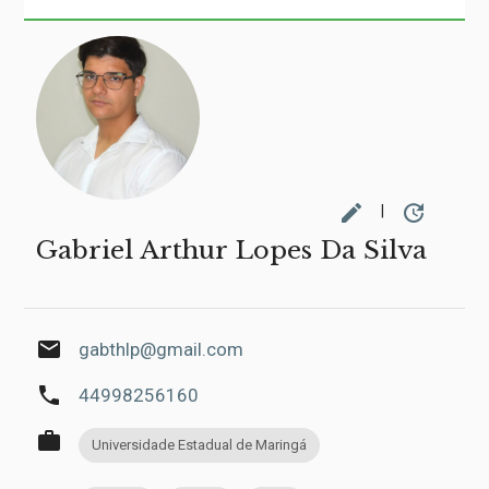
edit
update
|
Gabriel Arthur Lopes Da Silva
email
gabthlp@gmail.com
phone
44998256160
work
Universidade Estadual de Maringá