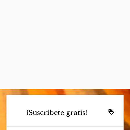
¡Suscríbete gratis!
loyalty