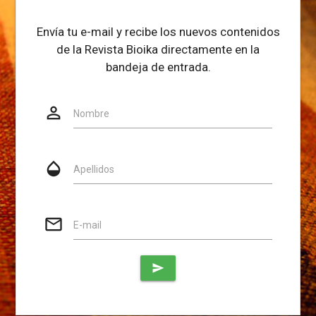
Envía tu e-mail y recibe los nuevos contenidos
de la Revista Bioika directamente en la
bandeja de entrada.
person_outline
Website
Nombre
opacity
Apellidos
mail_outline
E-mail
send