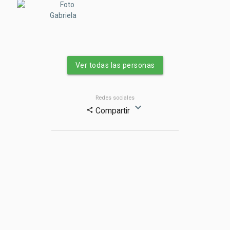
Gabriela
Ver todas las personas
Redes sociales
expand_more
Compartir
share