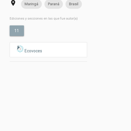
place
Maringá
Paraná
Brasil
Ediciones y secciones en las que fue autor(a)
11
Ecovoces