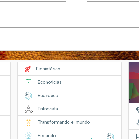
rocket_launch
Biohistórias
Econoticias
Ecovoces
hand
Entrevista
Transformando el mundo
crop_o
Ecoando