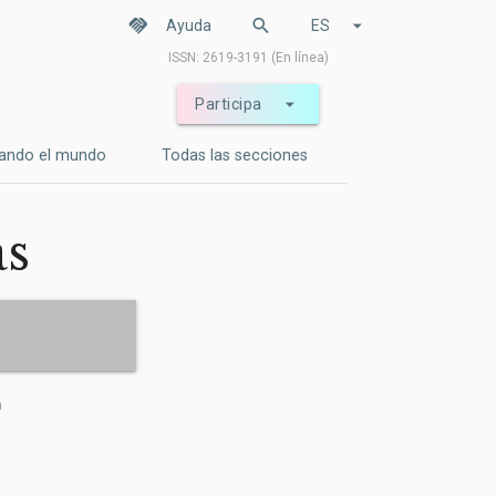
handshake
search
arrow_drop_down
Ayuda
ES
ISSN: 2619-3191 (En línea)
arrow_drop_down
Participa
ando el mundo
Todas las secciones
as
a