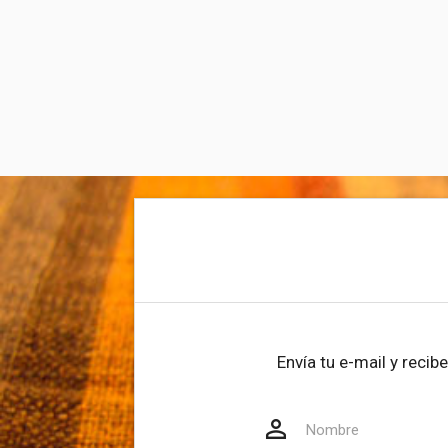
Envía tu e-mail y reci
person_outline
Website
Nombre