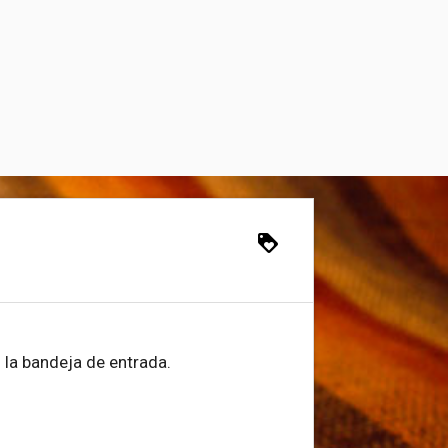
loyalty
 la bandeja de entrada.