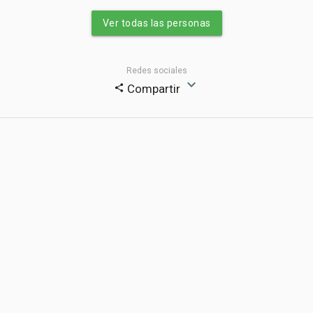
Ver todas las personas
Redes sociales
expand_more
Compartir
share