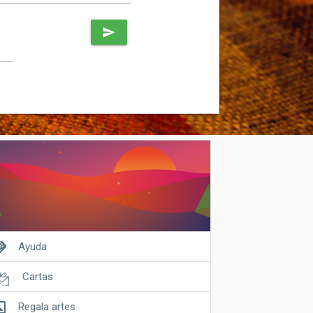
send
shake
Ayuda
Cartas
riginal
Regala artes