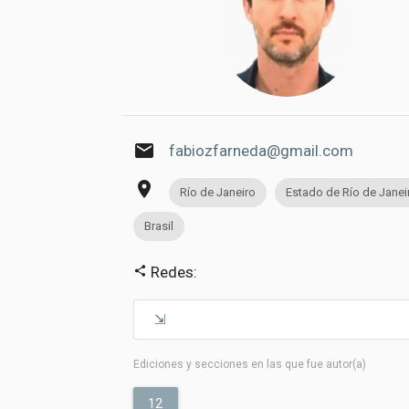
email
fabiozfarneda@gmail.com
place
Río de Janeiro
Estado de Río de Janei
Brasil
Redes:
share
Ediciones y secciones en las que fue autor(a)
12