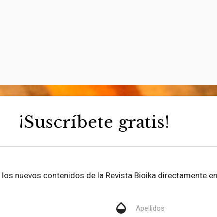
¡Suscríbete gratis!
be los nuevos contenidos de la Revista Bioika directamente en
opacity
Apellidos