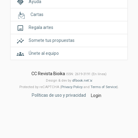
handshake
Ayuda
Cartas
crop_original
Regala artes
insights
Somete tus propuestas
groups
Únete al equipo
CC Revista Bioika
ISSN: 2619-3191 (En línea)
Design & dev by
dfbook.net
Protected by reCAPTCHA (
Privacy Policy
and
Terms of Service
).
Políticas de uso y privacidad
Login