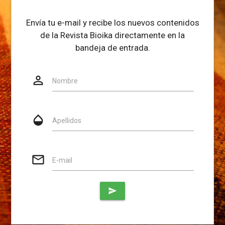
Envía tu e-mail y recibe los nuevos contenidos
de la Revista Bioika directamente en la
bandeja de entrada.
person_outline
Website
Nombre
opacity
Apellidos
mail_outline
E-mail
send