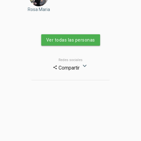
Rosa Maria
Ver todas las personas
Redes sociales
expand_more
Compartir
share