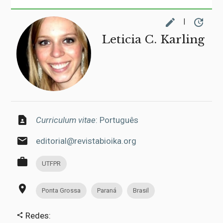
edit
update
|
Leticia C. Karling
contact_page
Curriculum vitae
: Português
email
editorial@revistabioika.org
work
UTFPR
place
Ponta Grossa
Paraná
Brasil
Redes:
share