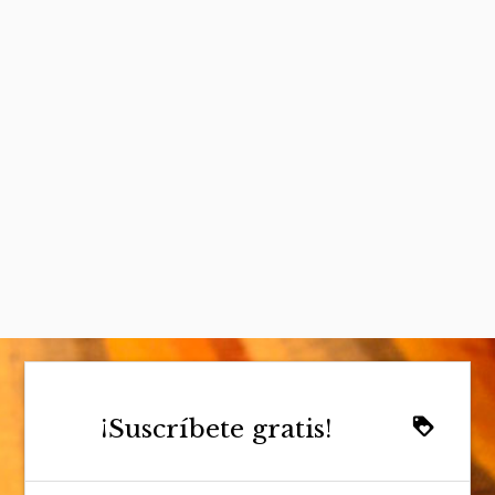
¡Suscríbete gratis!
loyalty