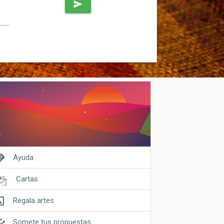
send
shake
Ayuda
Cartas
riginal
Regala artes
ghts
Somete tus propuestas