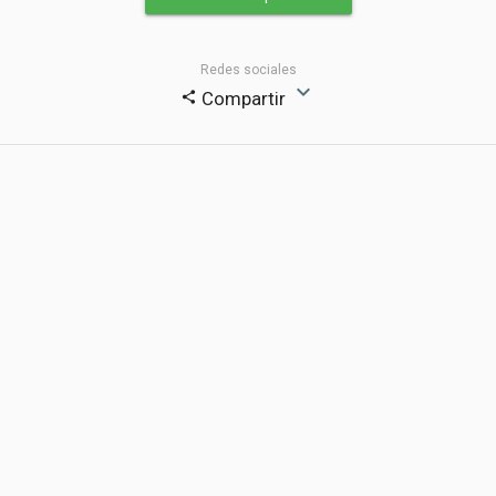
Redes sociales
expand_more
Compartir
share