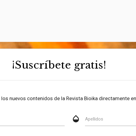
¡Suscríbete gratis!
be los nuevos contenidos de la Revista Bioika directamente en
opacity
Apellidos