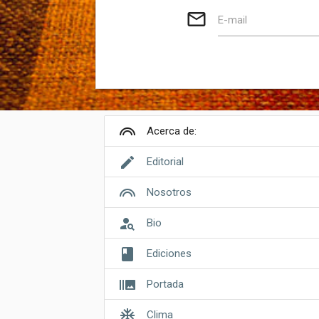
mail_outline
E-mail
looks
Acerca de:
edit
Editorial
looks
Nosotros
person_search
Bio
book
Ediciones
burst_mode
Portada
ac_unit
Clima