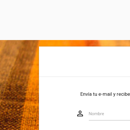
Envía tu e-mail y reci
person_outline
Website
Nombre