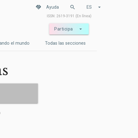
handshake
search
arrow_drop_down
Ayuda
ES
ISSN: 2619-3191 (En línea)
arrow_drop_down
Participa
ando el mundo
Todas las secciones
as
a