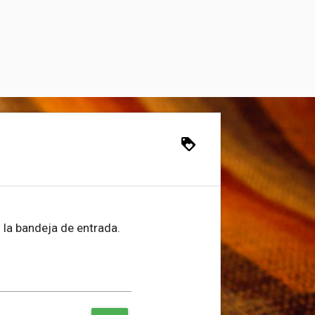
loyalty
 la bandeja de entrada.