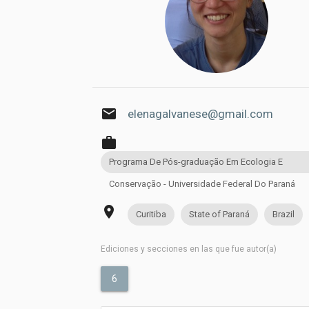
email
elenagalvanese@gmail.com
work
Programa De Pós-graduação Em Ecologia E
Conservação - Universidade Federal Do Paraná
place
Curitiba
State of Paraná
Brazil
Ediciones y secciones en las que fue autor(a)
6