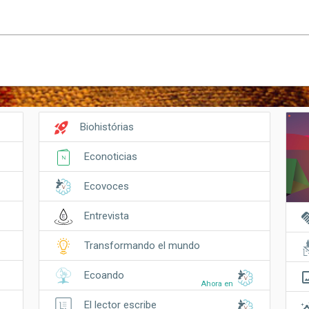
rocket_launch
Biohistórias
Econoticias
Ecovoces
hand
Entrevista
Transformando el mundo
crop_o
Ecoando
Ahora en
insi
El lector escribe