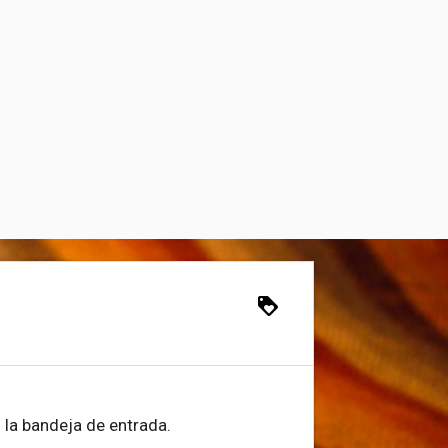
loyalty
 la bandeja de entrada.