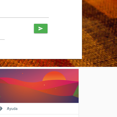
send
shake
Ayuda