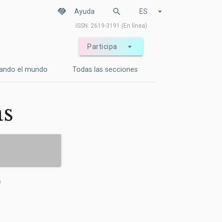
handshake
search
arrow_drop_down
Ayuda
ES
ISSN: 2619-3191 (En línea)
arrow_drop_down
Participa
ando el mundo
Todas las secciones
as
a