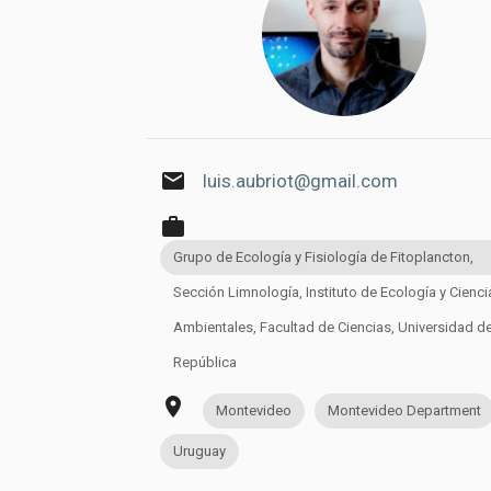
email
luis.aubriot@gmail.com
work
Grupo de Ecología y Fisiología de Fitoplancton,
Sección Limnología, Instituto de Ecología y Cienci
Ambientales, Facultad de Ciencias, Universidad de
República
place
Montevideo
Montevideo Department
Uruguay