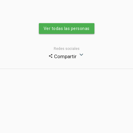
Ver todas las personas
Redes sociales
expand_more
Compartir
share