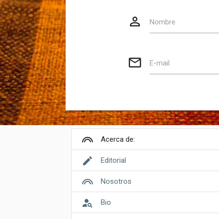
person_outline
Website
Nombre
mail_outline
E-mail
looks
Acerca de:
edit
Editorial
looks
Nosotros
person_search
Bio