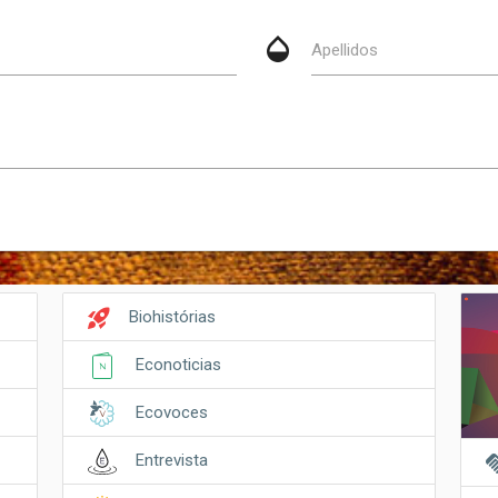
opacity
Apellidos
rocket_launch
Biohistórias
Econoticias
Ecovoces
hand
Entrevista