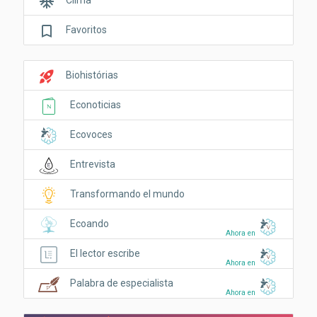
ac_unit
bookmark_border
Favoritos
rocket_launch
Biohistórias
Econoticias
Ecovoces
Entrevista
Transformando el mundo
Ecoando
Ahora en
El lector escribe
Ahora en
Palabra de especialista
Ahora en