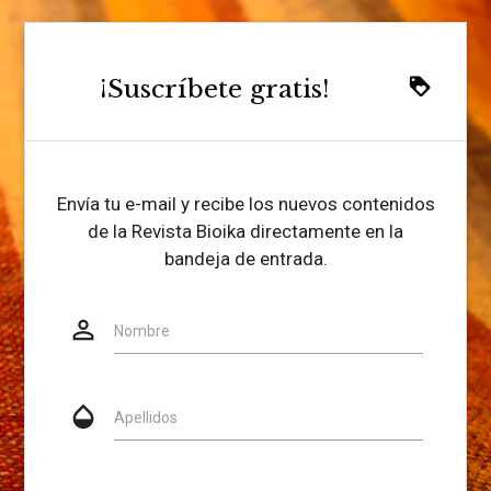
¡Suscríbete gratis!
loyalty
Envía tu e-mail y recibe los nuevos contenidos
de la Revista Bioika directamente en la
bandeja de entrada.
person_outline
Website
Nombre
opacity
Apellidos