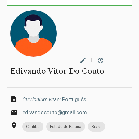
edit
update
|
Edivando Vitor Do Couto
contact_page
Curriculum vitae
: Português
email
edivandocouto@gmail.com
place
Curitiba
Estado de Paraná
Brasil