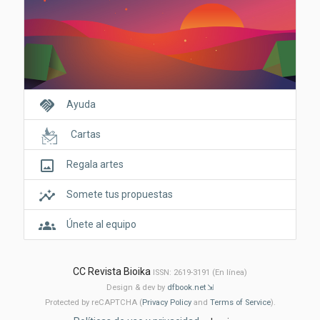
handshake
Ayuda
Cartas
crop_original
Regala artes
insights
Somete tus propuestas
groups
Únete al equipo
CC Revista Bioika
ISSN: 2619-3191 (En línea)
Design & dev by
dfbook.net
Protected by reCAPTCHA (
Privacy Policy
and
Terms of Service
).