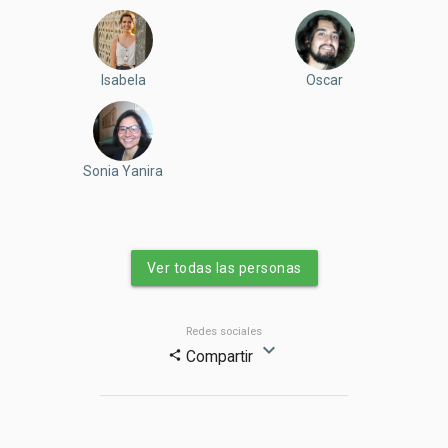
Isabela
Oscar
Sonia Yanira
Ver todas las personas
Redes sociales
expand_more
Compartir
share