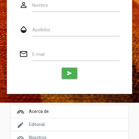
person_outline
Website
Nombre
opacity
Apellidos
mail_outline
E-mail
send
looks
Acerca de:
edit
Editorial
looks
Nosotros