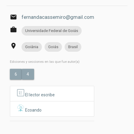
email
fernandacassemiro@gmail.com
work
Universidade Federal de Goiás
place
Goiânia
Goiás
Brasil
Ediciones y secciones en las que fue autor(a)
6
4
El lector escribe
Ecoando