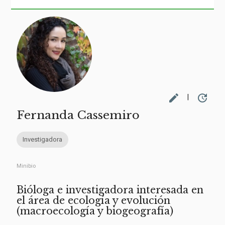
edit
update
|
Fernanda Cassemiro
Investigadora
Minibio
Bióloga e investigadora interesada en
el área de ecología y evolución
(macroecología y biogeografía)