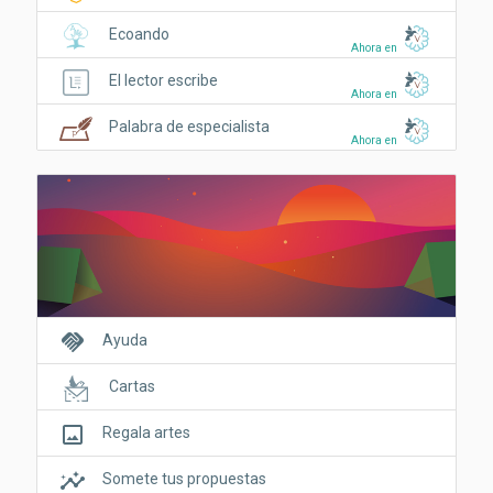
Ecoando
Ahora en
El lector escribe
Ahora en
Palabra de especialista
Ahora en
handshake
Ayuda
Cartas
crop_original
Regala artes
insights
Somete tus propuestas