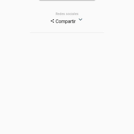
Redes sociales
expand_more
Compartir
share