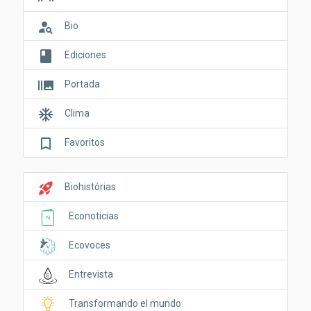
person_search
Bio
book
Ediciones
burst_mode
Portada
ac_unit
Clima
bookmark_border
Favoritos
rocket_launch
Biohistórias
Econoticias
Ecovoces
Entrevista
Transformando el mundo