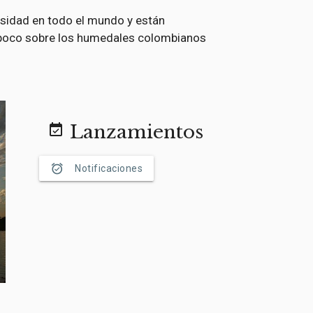
sidad en todo el mundo y están
 poco sobre los humedales colombianos
Lanzamientos
event_available
alarm_on
Notificaciones