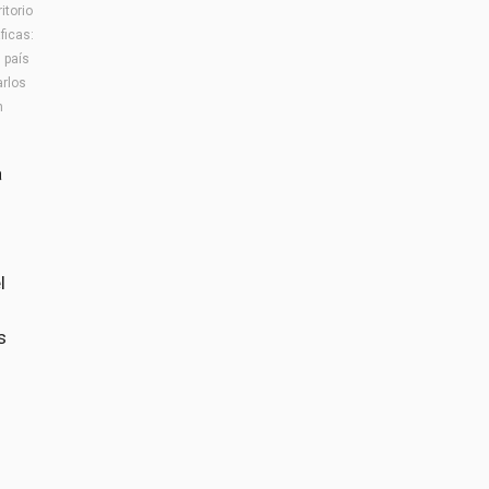
itorio
ficas:
 país
arlos
n
a
l
s