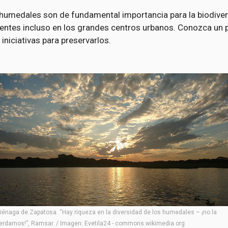
humedales son de fundamental importancia para la biodiver
entes incluso en los grandes centros urbanos. Conozca un
s iniciativas para preservarlos.
iénaga de Zapatosa. “Hay riqueza en la diversidad de los humedales – ¡no la
erdamos!”, Ramsar. / Imagen: Evetila24 - commons.wikimedia.org