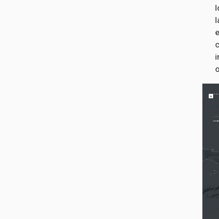
l
l
i
o