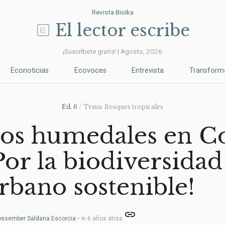
Revista Bioika
El lector escribe
¡Suscríbete gratis! | Agosto, 2026
Econoticias
Ecovoces
Entrevista
Transform
Ed. 6
/ Tema: Bosques tropicales
os humedales en C
Por la biodiversidad
rbano sostenible!
link
ossember Saldana Escorcia
• ≅ 6 años atrás