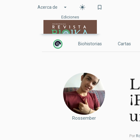
arrow_drop_down
light_mode
bookmark_border
Acerca de
Ediciones
Biohistorias
Cartas
L
¡
u
Rossember
Por
R