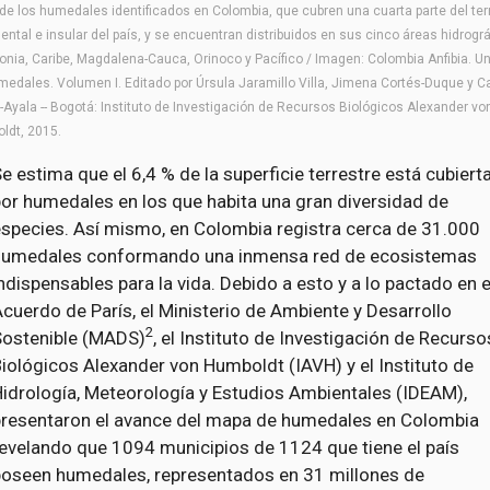
de los humedales identificados en Colombia, que cubren una cuarta parte del terr
ental e insular del país, y se encuentran distribuidos en sus cinco áreas hidrográ
nia, Caribe, Magdalena-Cauca, Orinoco y Pacífico / Imagen: Colombia Anfibia. Un
medales. Volumen I. Editado por Úrsula Jaramillo Villa, Jimena Cortés-Duque y C
-Ayala -- Bogotá: Instituto de Investigación de Recursos Biológicos Alexander vo
ldt, 2015.
e estima que el 6,4 % de la superficie terrestre está cubiert
or humedales en los que habita una gran diversidad de
especies. Así mismo, en Colombia registra cerca de 31.000
humedales conformando una inmensa red de ecosistemas
ndispensables para la vida. Debido a esto y a lo pactado en e
cuerdo de París, el Ministerio de Ambiente y Desarrollo
2
Sostenible (MADS)
, el Instituto de Investigación de Recurso
iológicos Alexander von Humboldt (IAVH) y el Instituto de
idrología, Meteorología y Estudios Ambientales (IDEAM),
presentaron el avance del mapa de humedales en Colombia
evelando que 1094 municipios de 1124 que tiene el país
poseen humedales, representados en 31 millones de