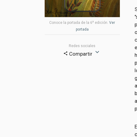
"
a
Conoce la portada de la 6
edición.
Ver
portada
o
c
Redes sociales
e
expand_more
Compartir
share
p
l
g
a
p