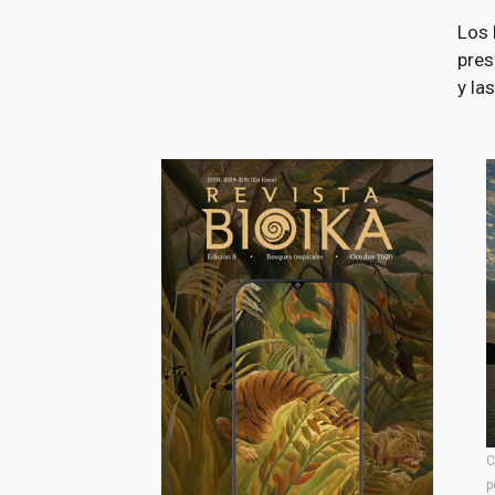
Los 
pres
y la
C
p