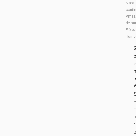
Mapa 
contin
Amazo
de hu
Flórez
Humbo
S
p
i
A
B
H
r