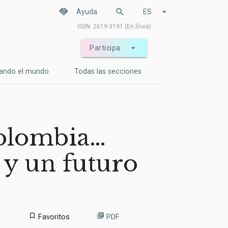
handshake
search
arrow_drop_down
Ayuda
ES
ISSN: 2619-3191 (En línea)
arrow_drop_down
Participa
ando el mundo
Todas las secciones
olombia…
 y un futuro
bookmark_border
library_books
Favoritos
PDF