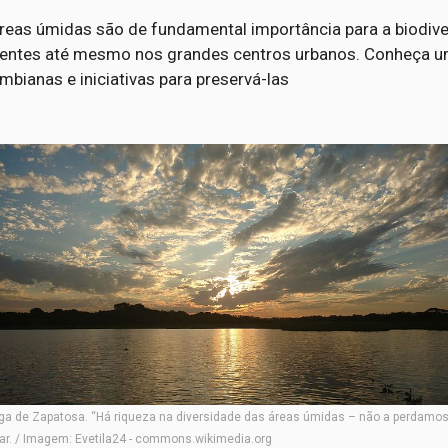
reas úmidas são de fundamental importância para a biodi
entes até mesmo nos grandes centros urbanos. Conheça u
mbianas e iniciativas para preservá-las
ga de Zapatosa. “Há riqueza na diversidade das áreas úmidas – não a perdamos!
r. / Imagem: Evetila24 - commons.wikimedia.org