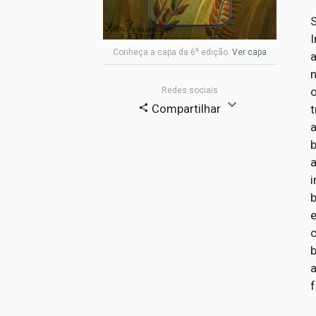
a
Conheça a capa da 6
edição.
Ver capa
a
n
Redes sociais
expand_more
Compartilhar
t
share
a
b
i