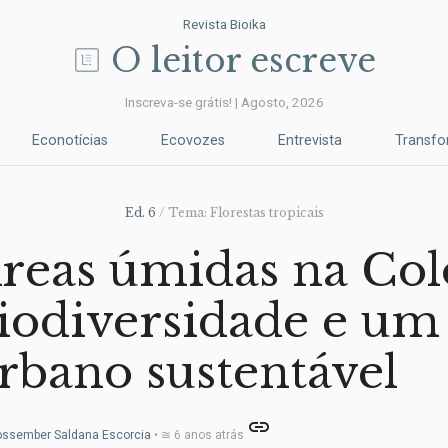
Revista Bioika
O leitor escreve
Inscreva-se grátis! | Agosto, 2026
Econotícias
Ecovozes
Entrevista
Transf
Ed. 6
/ Tema: Florestas tropicais
reas úmidas na Col
iodiversidade e um
rbano sustentável
link
ossember Saldana Escorcia
• ≅ 6 anos atrás