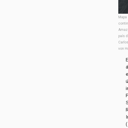
Mapa 
contin
Amazô
país 
Carlos
von H
E
i
P
I