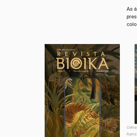
As á
pres
colo
Ciéna
Ramsa