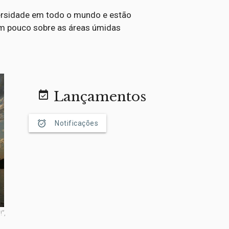
versidade em todo o mundo e estão
m pouco sobre as áreas úmidas
Lançamentos
event_available
alarm_on
Notificações
”,