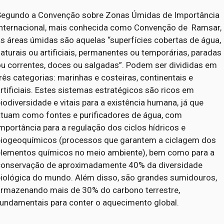
Segundo a Convenção sobre Zonas Úmidas de Importância
Internacional, mais conhecida como Convenção de Ramsar,
s áreas úmidas são aquelas “superfícies cobertas de água,
aturais ou artificiais, permanentes ou temporárias, paradas
ou correntes, doces ou salgadas”. Podem ser divididas em
rês categorias: marinhas e costeiras, continentais e
rtificiais. Estes sistemas estratégicos são ricos em
iodiversidade e vitais para a existência humana, já que
atuam como fontes e purificadores de água, com
mportância para a regulação dos ciclos hídricos e
biogeoquímicos (processos que garantem a ciclagem dos
elementos químicos no meio ambiente), bem como para a
conservação de aproximadamente 40% da diversidade
biológica do mundo. Além disso, são grandes sumidouros,
armazenando mais de 30% do carbono terrestre,
fundamentais para conter o aquecimento global.