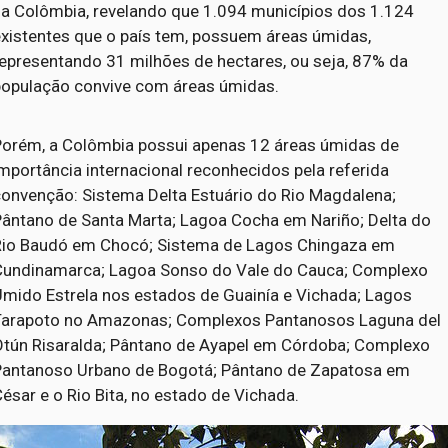
na Colômbia, revelando que 1.094 municípios dos 1.124
existentes que o país tem, possuem áreas úmidas,
representando 31 milhões de hectares, ou seja, 87% da
população convive com áreas úmidas.
Porém, a Colômbia possui apenas 12 áreas úmidas de
mportância internacional reconhecidos pela referida
convenção: Sistema Delta Estuário do Rio Magdalena;
Pântano de Santa Marta; Lagoa Cocha em Nariño; Delta do
Rio Baudó em Chocó; Sistema de Lagos Chingaza em
Cundinamarca; Lagoa Sonso do Vale do Cauca; Complexo
Úmido Estrela nos estados de Guainía e Vichada; Lagos
Tarapoto no Amazonas; Complexos Pantanosos Laguna del
Otún Risaralda; Pântano de Ayapel em Córdoba; Complexo
Pantanoso Urbano de Bogotá; Pântano de Zapatosa em
ésar e o Rio Bita, no estado de Vichada.