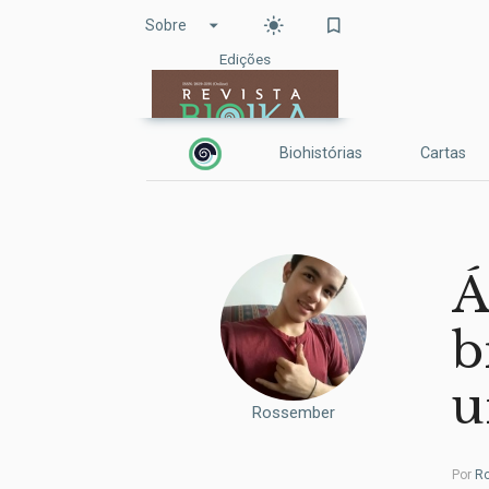
arrow_drop_down
light_mode
bookmark_border
Sobre
Edições
Biohistórias
Cartas
Á
b
u
Rossember
Por
R