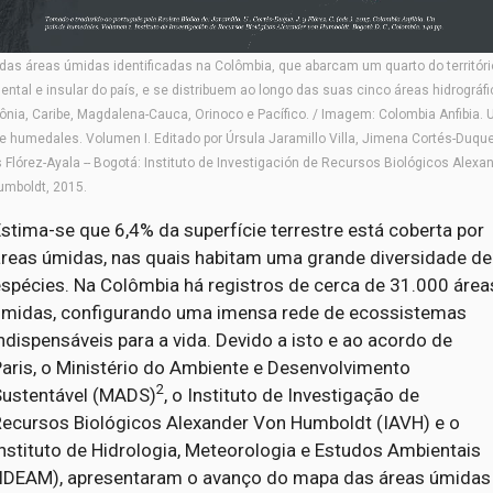
das áreas úmidas identificadas na Colômbia, que abarcam um quarto do territóri
ental e insular do país, e se distribuem ao longo das suas cinco áreas hidrográfi
nia, Caribe, Magdalena-Cauca, Orinoco e Pacífico. / Imagem: Colombia Anfibia. 
de humedales. Volumen I. Editado por Úrsula Jaramillo Villa, Jimena Cortés-Duqu
 Flórez-Ayala -- Bogotá: Instituto de Investigación de Recursos Biológicos Alexa
umboldt, 2015.
stima-se que 6,4% da superfície terrestre está coberta por
áreas úmidas, nas quais habitam uma grande diversidade de
espécies. Na Colômbia há registros de cerca de 31.000 área
úmidas, configurando uma imensa rede de ecossistemas
ndispensáveis para a vida. Devido a isto e ao acordo de
aris, o Ministério do Ambiente e Desenvolvimento
2
Sustentável (MADS)
, o Instituto de Investigação de
Recursos Biológicos Alexander Von Humboldt (IAVH) e o
nstituto de Hidrologia, Meteorologia e Estudos Ambientais
(IDEAM), apresentaram o avanço do mapa das áreas úmidas