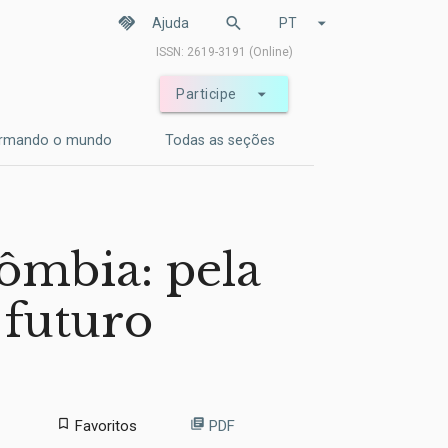
handshake
search
arrow_drop_down
Ajuda
PT
ISSN: 2619-3191 (Online)
arrow_drop_down
Participe
ormando o mundo
Todas as seções
ômbia: pela
 futuro
bookmark_border
library_books
Favoritos
PDF