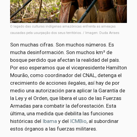
O legado das culturas indígenas amazônicas enfrenta as ameaças
causadas pela usurpação dos seus territórios. / Imagen: Duda Arraes
Son muchas cifras. Son muchos números. Es
mucha desinformación. Son muchos km² de
bosque perdido que afectan la realidad del país.
Por eso esperamos que el vicepresidente Hamilton
Mourão, como coordinador del CNAL, detenga el
crecimiento de acciones ilegales, así hay de por
medio una autorización para aplicar la Garantía de
la Ley y el Orden, que libera el uso de las Fuerzas
Armadas para combatir la deforestación. Esta
última, una medida que debilita las funciones
históricas del
Ibama
y del
ICMBio
, al subordinar
estos órganos a las fuerzas militares.