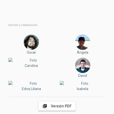
Edición y colaboración:
Oscar
Ángela
Carolina
David
Edna Liliana
Isabela
library_books
Versión PDF