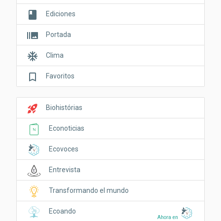
book
Ediciones
burst_mode
Portada
ac_unit
Clima
bookmark_border
Favoritos
rocket_launch
Biohistórias
Econoticias
Ecovoces
Entrevista
Transformando el mundo
Ecoando
Ahora en