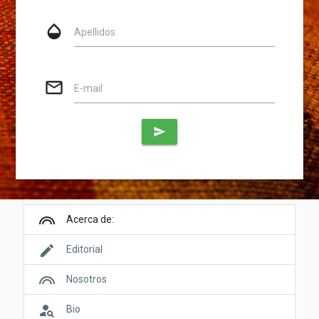
opacity
Apellidos
mail_outline
E-mail
send
looks
Acerca de:
edit
Editorial
looks
Nosotros
person_search
Bio