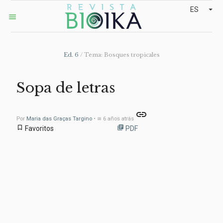
arrow_drop_down
ES
menu
Ed. 6
/ Tema: Bosques tropicales
Sopa de letras
link
Por
Maria das Graças Targino
• ≅ 6 años atrás
bookmark_border
library_books
Favoritos
PDF