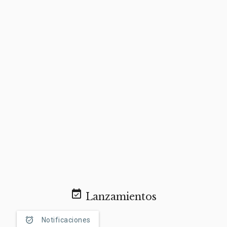
event_available
Lanzamientos
alarm_on
Notificaciones