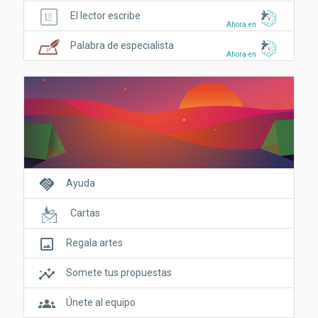
El lector escribe
Ahora en
Palabra de especialista
Ahora en
handshake
Ayuda
Cartas
crop_original
Regala artes
insights
Somete tus propuestas
groups
Únete al equipo