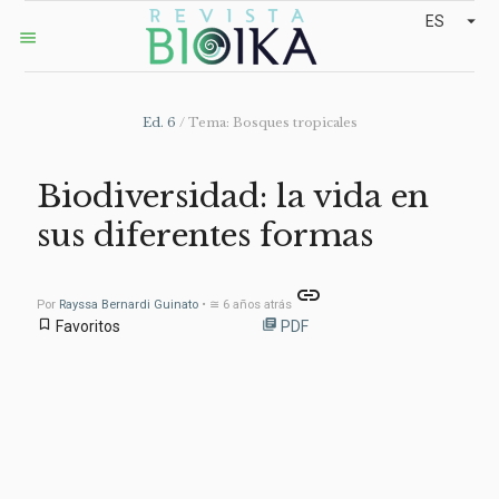
arrow_drop_down
ES
menu
Ed. 6
/ Tema: Bosques tropicales
Biodiversidad: la vida en
sus diferentes formas
link
Por
Rayssa Bernardi Guinato
• ≅ 6 años atrás
bookmark_border
library_books
Favoritos
PDF