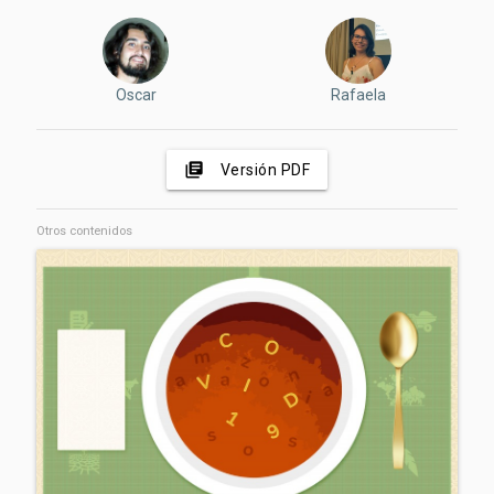
Oscar
Rafaela
library_books
Versión PDF
Otros contenidos