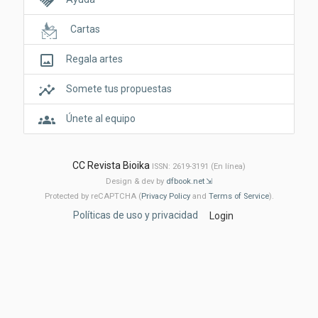
handshake
Cartas
crop_original
Regala artes
insights
Somete tus propuestas
groups
Únete al equipo
CC Revista Bioika
ISSN: 2619-3191 (En línea)
Design & dev by
dfbook.net
Protected by reCAPTCHA (
Privacy Policy
and
Terms of Service
).
Políticas de uso y privacidad
Login