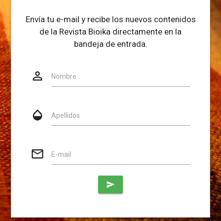
Envía tu e-mail y recibe los nuevos contenidos
de la Revista Bioika directamente en la
bandeja de entrada.
person_outline
Website
Nombre
opacity
Apellidos
mail_outline
E-mail
send