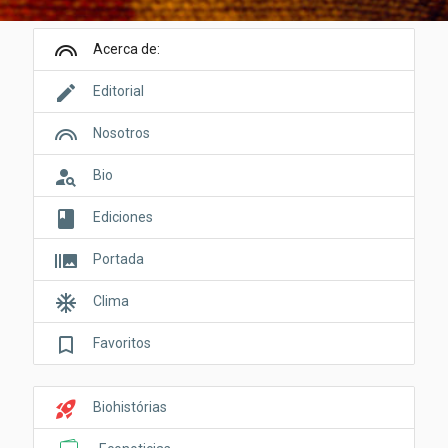
looks
Acerca de:
edit
Editorial
looks
Nosotros
person_search
Bio
book
Ediciones
burst_mode
Portada
ac_unit
Clima
bookmark_border
Favoritos
rocket_launch
Biohistórias