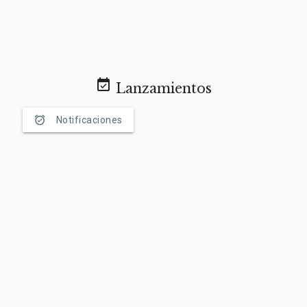
event_available
Lanzamientos
alarm_on
Notificaciones