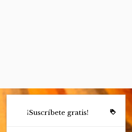
¡Suscríbete gratis!
loyalty