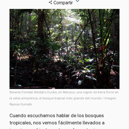
expand_more
Compartir
share
Reserva Forestal Adolpho Ducke, en Manaus, una región de tierra firme en
la selva amazónica, el bosque tropical más grande del mundo / Imagen:
Rayssa Guinato
Cuando escuchamos hablar de los bosques
tropicales, nos vemos fácilmente llevados a