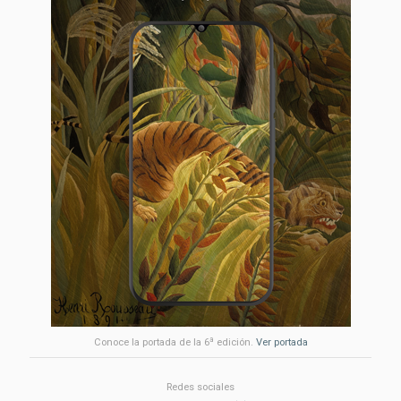
a
Conoce la portada de la 6
edición.
Ver portada
Redes sociales