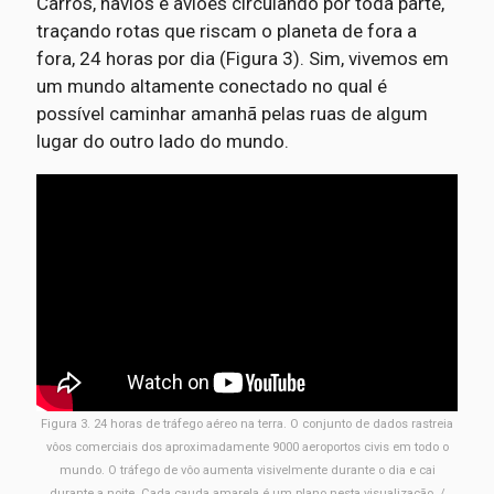
Carros, navios e aviões circulando por toda parte,
traçando rotas que riscam o planeta de fora a
fora, 24 horas por dia (Figura 3). Sim, vivemos em
um mundo altamente conectado no qual é
possível caminhar amanhã pelas ruas de algum
lugar do outro lado do mundo.
Figura 3. 24 horas de tráfego aéreo na terra. O conjunto de dados rastreia
vôos comerciais dos aproximadamente 9000 aeroportos civis em todo o
mundo. O tráfego de vôo aumenta visivelmente durante o dia e cai
durante a noite. Cada cauda amarela é um plano nesta visualização. /