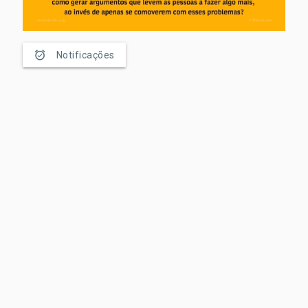
alarm_on
Notificações