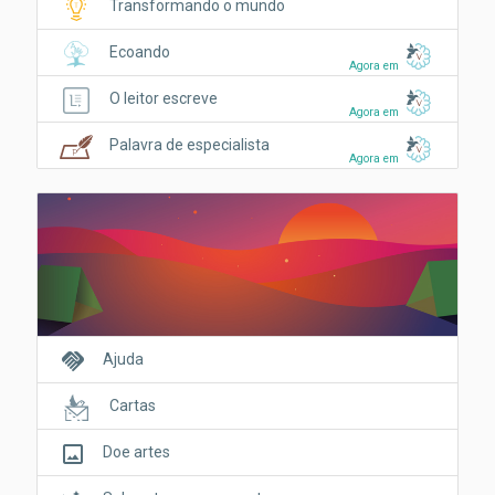
Transformando o mundo
Ecoando
Agora em
O leitor escreve
Agora em
Palavra de especialista
Agora em
handshake
Ajuda
Cartas
crop_original
Doe artes