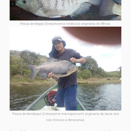
Pesca de tilápia (Oreochromis niloticus) originária de África.
Pesca de tambaquí (Colossoma macropomum) originaria da bacia dos
rios Orinoco e Amazonas.