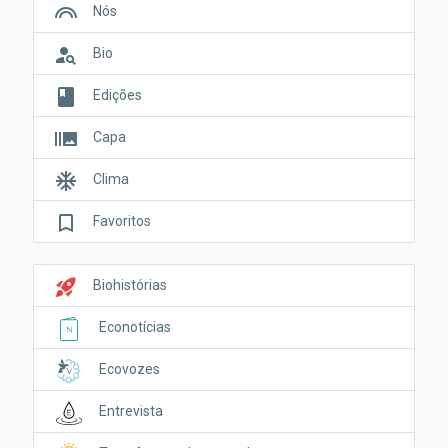
looks
Nós
person_search
Bio
book
Edições
burst_mode
Capa
ac_unit
Clima
bookmark_border
Favoritos
rocket_launch
Biohistórias
Econotícias
Ecovozes
Entrevista