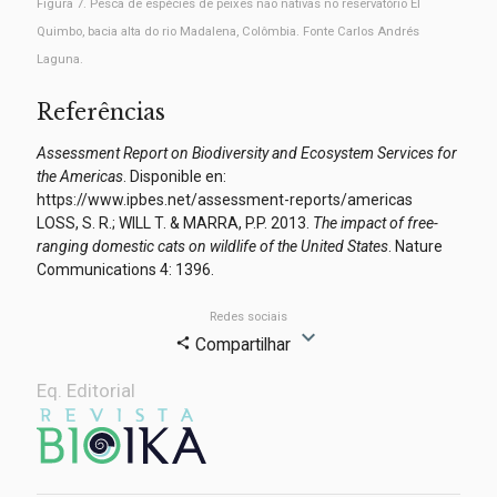
Figura 7. Pesca de espécies de peixes não nativas no reservatório El
Quimbo, bacia alta do rio Madalena, Colômbia. Fonte Carlos Andrés
Laguna.
Referências
Assessment Report on Biodiversity and Ecosystem Services for
the Americas
. Disponible en:
https://www.ipbes.net/assessment-reports/americas
LOSS, S. R.; WILL T. & MARRA, P.P. 2013.
The impact of free-
ranging domestic cats on wildlife of the United States
. Nature
Communications 4: 1396.
Redes sociais
expand_more
Compartilhar
share
Eq. Editorial