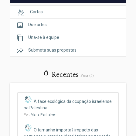
Cartas
crop_original
Doe artes
content_copy
Una-se à equipe
insights
Submeta suas propostas
notifications_none
Recentes
Post (5)
A face ecológica da ocupação israelense
na Palestina
Por:
Maria Penhalver
O tamanho importa? impacto das