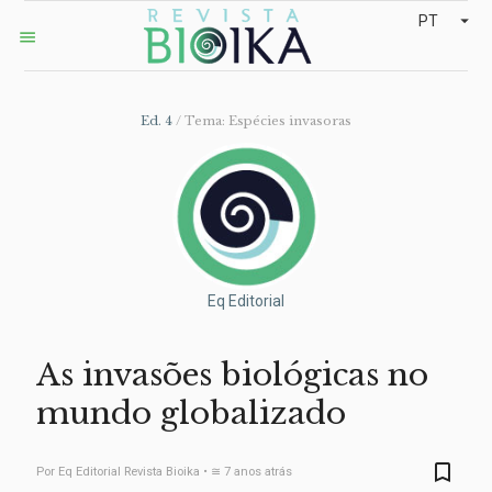
arrow_drop_down
PT
menu
Ed. 4
/ Tema: Espécies invasoras
Eq Editorial
As invasões biológicas no
mundo globalizado
bookmark_border
Por Eq Editorial Revista Bioika • ≅ 7 anos atrás