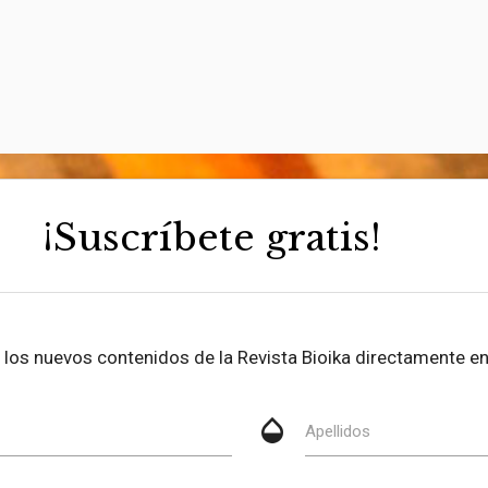
¡Suscríbete gratis!
be los nuevos contenidos de la Revista Bioika directamente en
opacity
Apellidos