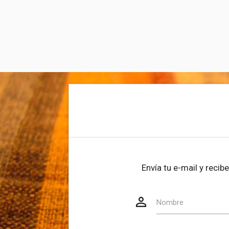
Envía tu e-mail y reci
person_outline
Website
Nombre