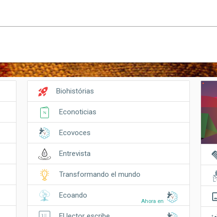
rocket_launch
Biohistórias
Econoticias
Ecovoces
hand
Entrevista
Transformando el mundo
crop_o
Ecoando
Ahora en
El lector escribe