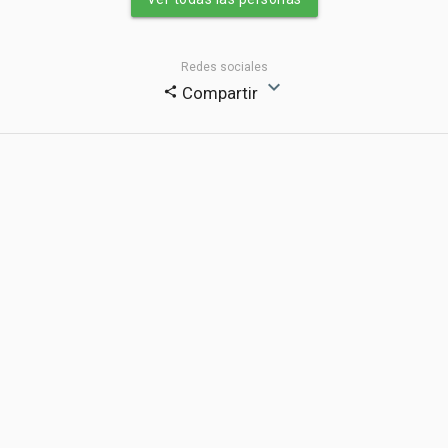
Redes sociales
expand_more
Compartir
share