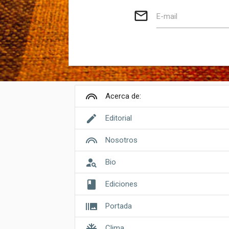
mail_outline
E-mail
looks
Acerca de:
edit
Editorial
looks
Nosotros
person_search
Bio
book
Ediciones
burst_mode
Portada
ac_unit
Clima