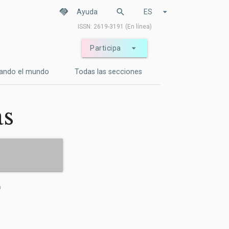
handshake
search
arrow_drop_down
Ayuda
ES
ISSN: 2619-3191 (En línea)
arrow_drop_down
Participa
ando el mundo
Todas las secciones
as
a