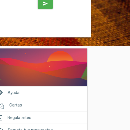
send
shake
Ayuda
Cartas
riginal
Regala artes
Somete tus propuestas