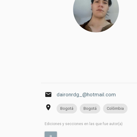
email
daironrdg_@hotmail.com
place
Bogotá
Bogotá
Colômbia
Ediciones y secciones en las que fue autor(a)