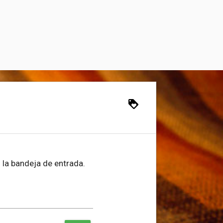
loyalty
 la bandeja de entrada.