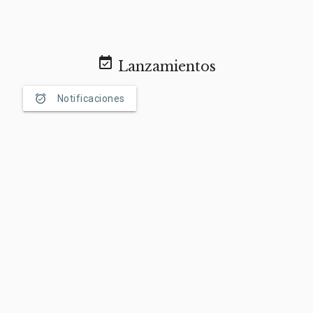
event_available
Lanzamientos
alarm_on
Notificaciones