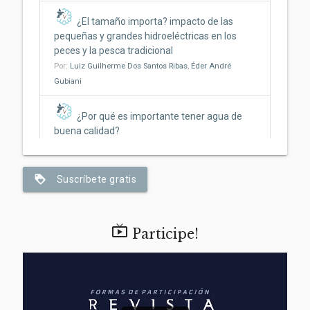
¿El tamaño importa? impacto de las
pequeñas y grandes hidroeléctricas en los
peces y la pesca tradicional
Por:
Luiz Guilherme Dos Santos Ribas
,
Éder André
Gubiani
¿Por qué es importante tener agua de
buena calidad?
Por:
Jonathan Rosa
,
Beatriz Bosquê Contieri
,
Marina
Santos
,
Claudia Bonecker
loyalty
Suscríbete gratis
Del fuego al fogón: cómo el acto de
cocinar pudo haber ayudado a que nos
volviéramos humanos

Participe!
Por:
Anielly Oliveira
Fuego y agua: ¿Cómo afectan las
cenizas de los incendios al ambiente
acuático?