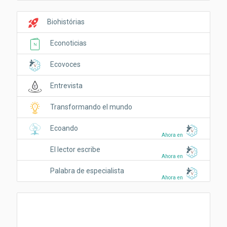
rocket_launch
Biohistórias
Econoticias
Ecovoces
Entrevista
Transformando el mundo
Ecoando
Ahora en
El lector escribe
Ahora en
Palabra de especialista
Ahora en