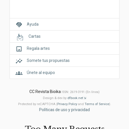
handshake
Ayuda
Cartas
crop_original
Regala artes
insights
Somete tus propuestas
groups
Únete al equipo
CC Revista Bioika
ISSN: 2619-3191 (En línea)
Design & dev by
dfbook.net
Protected by reCAPTCHA (
Privacy Policy
and
Terms of Service
).
Políticas de uso y privacidad