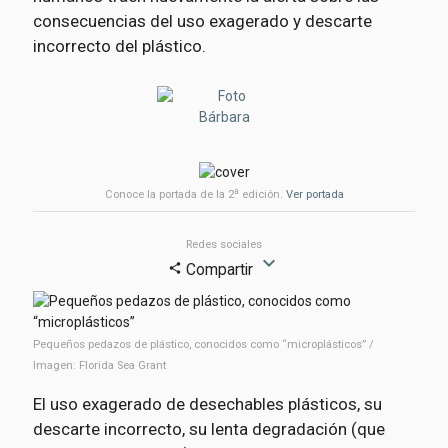
consecuencias del uso exagerado y descarte
incorrecto del plástico.
Bárbara
a
Conoce la portada de la 2
edición.
Ver portada
Redes sociales
expand_more
Compartir
share
Pequeños pedazos de plástico, conocidos como “microplásticos” /
Imagen: Florida Sea Grant
El uso exagerado de desechables plásticos, su
descarte incorrecto, su lenta degradación (que