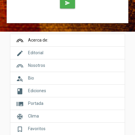
send
looks
Acerca de:
edit
Editorial
looks
Nosotros
person_search
Bio
book
Ediciones
burst_mode
Portada
ac_unit
Clima
bookmark_border
Favoritos