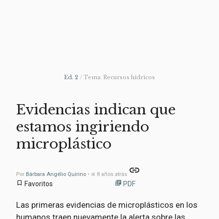
Ed. 2
/ Tema: Recursos hídricos
Evidencias indican que
estamos ingiriendo
microplástico
link
Por
Bárbara Angélio Quirino
• ≅ 8 años atrás
bookmark_border
library_books
Favoritos
PDF
Las primeras evidencias de microplásticos en los
humanos traen nuevamente la alerta sobre las