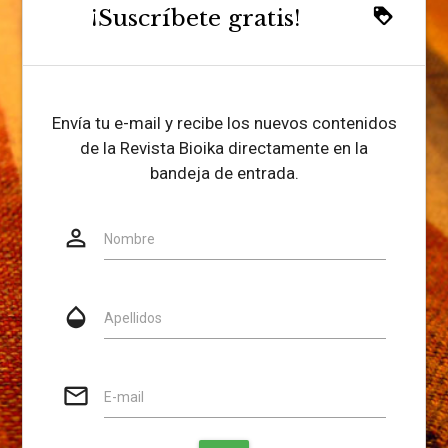
¡Suscríbete gratis!
loyalty
Envía tu e-mail y recibe los nuevos contenidos
de la Revista Bioika directamente en la
bandeja de entrada.
person_outline
Website
Nombre
opacity
Apellidos
mail_outline
E-mail