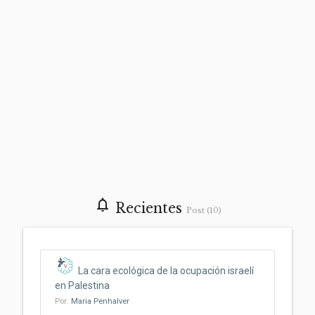
notifications_none
Recientes
Post (10)
La cara ecológica de la ocupación israelí
en Palestina
Por:
Maria Penhalver