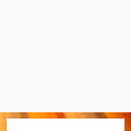
Por:
Fábio Farneda
,
Aída Otálora Ardila
Alas entre el asfalto: ¿cómo enferman,
se adaptan y resisten las aves urbanas?
Por:
Juliana Tamayo Quintero