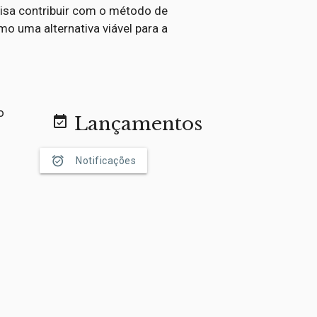
visa contribuir com o método de
mo uma alternativa viável para a
o
Lançamentos
event_available
alarm_on
Notificações