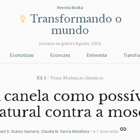
Revista Bioika
Transformando o
mundo
Inscreva-se grátis! | Agosto, 2026
Econotícias
Ecovozes
Entrevista
Transf
Ed. 3
/ Tema: Mudanças climáticas
 canela como possív
atural contra a mo
link
bert D. Suárez Gamarra
,
Claudia M. García Matallana
• ≅ 7 anos atrás