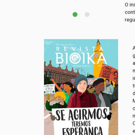
O in
cont
regu
g
a
i
M