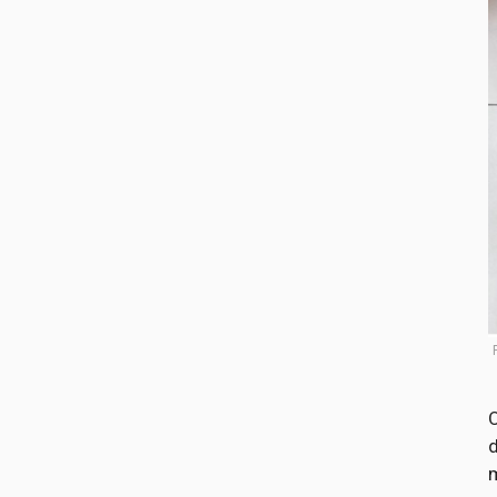
O
d
m