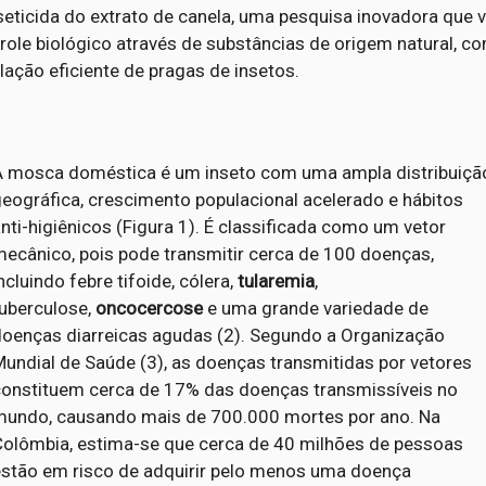
seticida do extrato de canela, uma pesquisa inovadora que 
role biológico através de substâncias de origem natural, co
lação eficiente de pragas de insetos.
A mosca doméstica é um inseto com uma ampla distribuiçã
eográfica, crescimento populacional acelerado e hábitos
nti-higiênicos (Figura 1). É classificada como um vetor
mecânico, pois pode transmitir cerca de 100 doenças,
ncluindo febre tifoide, cólera,
tularemia
,
tuberculose,
oncocercose
e uma grande variedade de
doenças diarreicas agudas (2). Segundo a Organização
undial de Saúde (3), as doenças transmitidas por vetores
constituem cerca de 17% das doenças transmissíveis no
mundo, causando mais de 700.000 mortes por ano. Na
Colômbia, estima-se que cerca de 40 milhões de pessoas
estão em risco de adquirir pelo menos uma doença