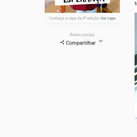
t
a
Conheça a capa da 3
edição.
Ver capa
Redes sociais
expand_more
Compartilhar
share