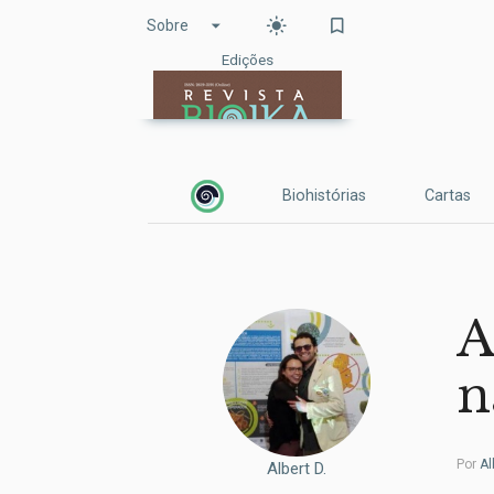
arrow_drop_down
light_mode
bookmark_border
Sobre
Edições
Biohistórias
Cartas
A
n
Por
Al
Claudia M.
Albert D.