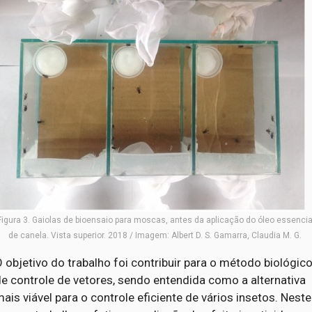
Figura 3. Gaiolas de bioensaio para moscas, antes da aplicação do óleo essencia
de canela. Vista superior. 2018 / Imagem: Albert D. S. Gamarra, Claudia M. G.
 objetivo do trabalho foi contribuir para o método biológic
e controle de vetores, sendo entendida como a alternativa
ais viável para o controle eficiente de vários insetos. Neste