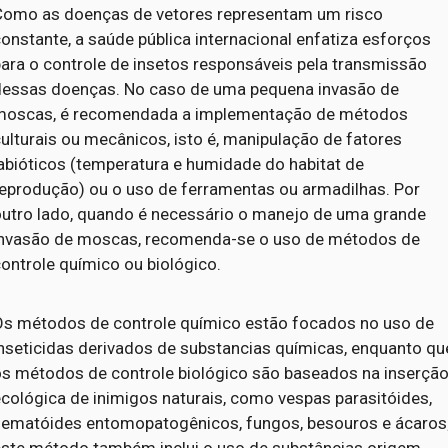
Como as doenças de vetores representam um risco
onstante, a saúde pública internacional enfatiza esforços
ara o controle de insetos responsáveis pela transmissão
dessas doenças. No caso de uma pequena invasão de
moscas, é recomendada a implementação de métodos
ulturais ou mecânicos, isto é, manipulação de fatores
abióticos (temperatura e humidade do habitat de
reprodução) ou o uso de ferramentas ou armadilhas. Por
outro lado, quando é necessário o manejo de uma grande
invasão de moscas, recomenda-se o uso de métodos de
ontrole químico ou biológico.
Os métodos de controle químico estão focados no uso de
inseticidas derivados de substancias químicas, enquanto qu
os métodos de controle biológico são baseados na inserçã
cológica de inimigos naturais, como vespas parasitóides,
nematóides entomopatogênicos, fungos, besouros e ácaros
este método também inclui o uso de substâncias origem