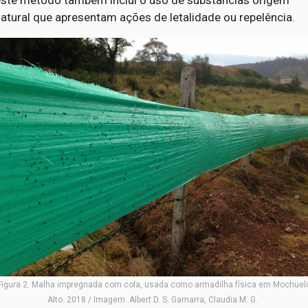
atural que apresentam ações de letalidade ou repelência.
Figura 2. Malha impregnada com cola, usada como armadilha física em Mochuel
Alto. 2018 / Imagem: Albert D. S. Gamarra, Claudia M. G.