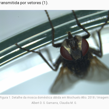
ransmitida por vetores (1).
Figura 1. Detalhe da mosca doméstica obtida em Mochuelo Alto. 2018 / Imagem
Albert D. S. Gamarra, Claudia M. G.