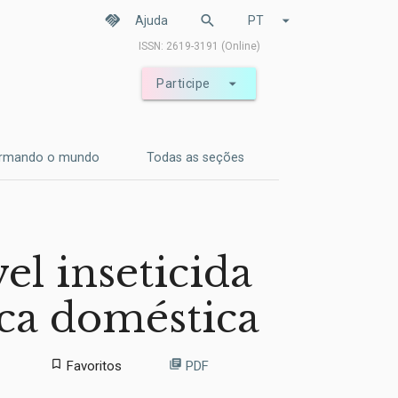
handshake
search
arrow_drop_down
Ajuda
PT
ISSN: 2619-3191 (Online)
arrow_drop_down
Participe
ormando o mundo
Todas as seções
el inseticida
sca doméstica
bookmark_border
library_books
Favoritos
PDF