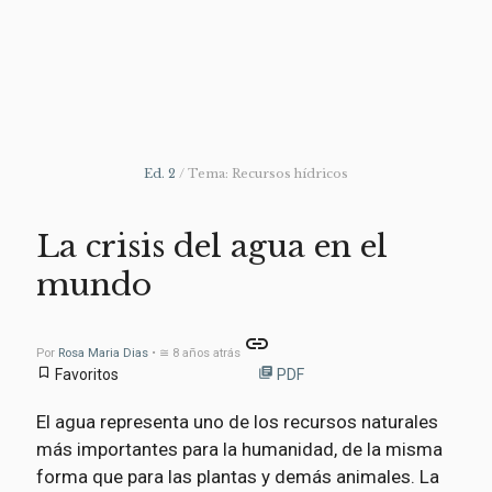
Ed. 2
/ Tema: Recursos hídricos
La crisis del agua en el
mundo
link
Por
Rosa Maria Dias
• ≅ 8 años atrás
bookmark_border
library_books
Favoritos
PDF
El agua representa uno de los recursos naturales
más importantes para la humanidad, de la misma
forma que para las plantas y demás animales. La