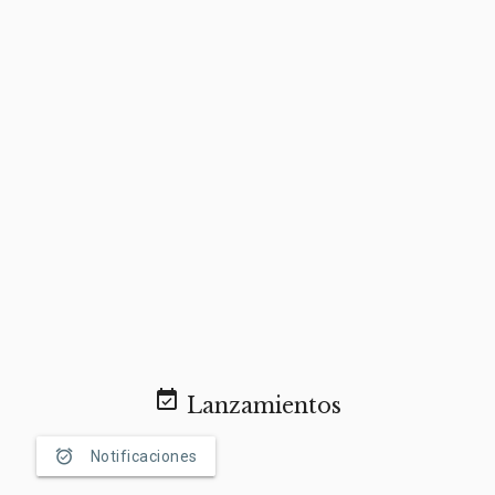
event_available
Lanzamientos
alarm_on
Notificaciones