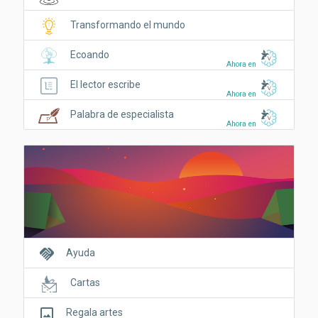
Transformando el mundo
Ecoando
Ahora en
El lector escribe
Ahora en
Palabra de especialista
Ahora en
handshake
Ayuda
Cartas
crop_original
Regala artes