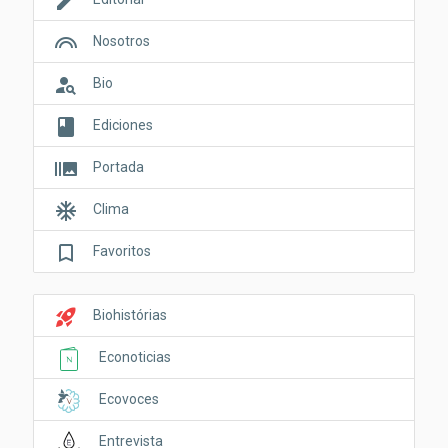
edit
looks
Nosotros
person_search
Bio
book
Ediciones
burst_mode
Portada
ac_unit
Clima
bookmark_border
Favoritos
rocket_launch
Biohistórias
Econoticias
Ecovoces
Entrevista