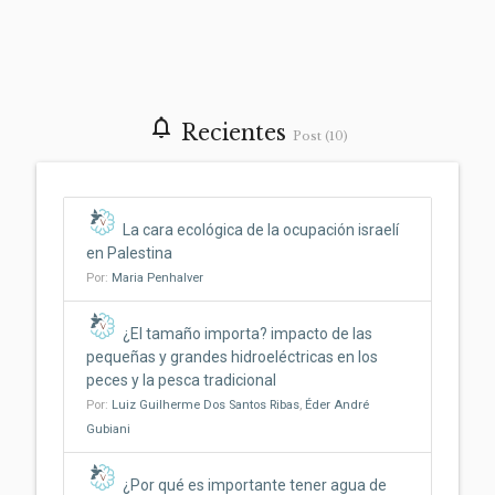
notifications_none
Recientes
Post (10)
La cara ecológica de la ocupación israelí
en Palestina
Por:
Maria Penhalver
¿El tamaño importa? impacto de las
pequeñas y grandes hidroeléctricas en los
peces y la pesca tradicional
Por:
Luiz Guilherme Dos Santos Ribas
,
Éder André
Gubiani
¿Por qué es importante tener agua de