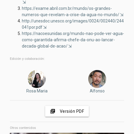
https://exame.abril.com.br/mundo/os-grandes-
numeros-que-revelam-a-crise-da-agua-no-mundo/
http://unesdoc.unesco.org/images/0024/002440/244
041por.pdf
https://nacoesunidas.org/mundo-nao-pode-ver-agua-
como-garantida-afirma-chefe-da-onu-ao-lancar-
decada-global-de-acao/
Edición y colaboración:
Rosa Maria
Alfonso
library_books
Versión PDF
Otros contenidos