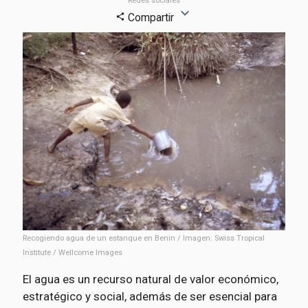
Redes sociales
expand_more
Compartir
share
Recogiendo agua de un estanque en Benin / Imagen: Swiss Tropical
Institute / Wellcome Images
El agua es un recurso natural de valor económico,
estratégico y social, además de ser esencial para