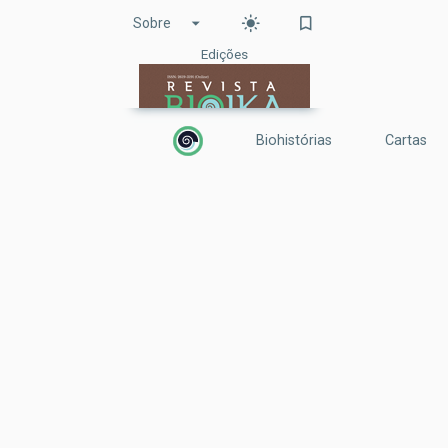
arrow_drop_down
light_mode
bookmark_border
Sobre
Edições
Biohistórias
Cartas