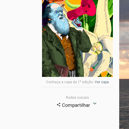
a
Conheça a capa da 1
edição.
Ver capa
Redes sociais
expand_more
Compartilhar
share