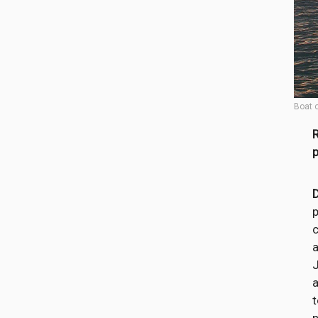
Boat 
R
D
c
a
t