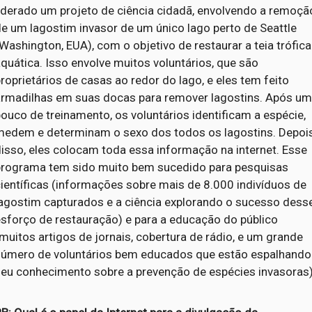
liderado um projeto de ciência cidadã, envolvendo a remoçã
e um lagostim invasor de um único lago perto de Seattle
Washington, EUA), com o objetivo de restaurar a teia trófica
quática. Isso envolve muitos voluntários, que são
roprietários de casas ao redor do lago, e eles tem feito
armadilhas em suas docas para remover lagostins. Após u
ouco de treinamento, os voluntários identificam a espécie,
medem e determinam o sexo dos todos os lagostins. Depoi
isso, eles colocam toda essa informação na internet. Esse
programa tem sido muito bem sucedido para pesquisas
ientíficas (informações sobre mais de 8.000 indivíduos de
lagostim capturados e a ciência explorando o sucesso dess
esforço de restauração) e para a educação do público
muitos artigos de jornais, cobertura de rádio, e um grande
número de voluntários bem educados que estão espalhando
seu conhecimento sobre a prevenção de espécies invasoras)