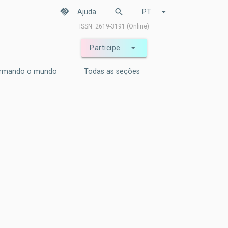
handshake
search
arrow_drop_down
Ajuda
PT
ISSN: 2619-3191 (Online)
arrow_drop_down
Participe
ormando o mundo
Todas as seções