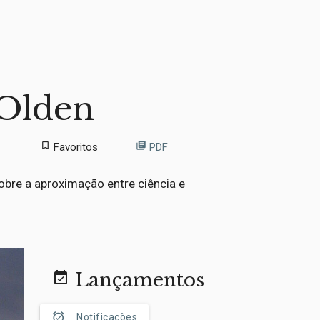
 Olden
bookmark_border
library_books
Favoritos
PDF
sobre a aproximação entre ciência e
Lançamentos
event_available
alarm_on
Notificações