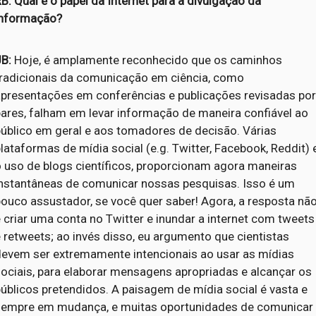
B: Qual é o papel da Internet para a divulgação da
informação?
JB:
Hoje, é amplamente reconhecido que os caminhos
tradicionais da comunicação em ciência, como
apresentações em conferências e publicações revisadas po
pares, falham em levar informação de maneira confiável ao
público em geral e aos tomadores de decisão. Várias
lataformas de mídia social (e.g. Twitter, Facebook, Reddit) 
o uso de blogs científicos, proporcionam agora maneiras
instantâneas de comunicar nossas pesquisas. Isso é um
ouco assustador, se você quer saber! Agora, a resposta nã
 criar uma conta no Twitter e inundar a internet com tweets
 retweets; ao invés disso, eu argumento que cientistas
devem ser extremamente intencionais ao usar as mídias
ociais, para elaborar mensagens apropriadas e alcançar os
úblicos pretendidos. A paisagem de mídia social é vasta e
sempre em mudança, e muitas oportunidades de comunicar