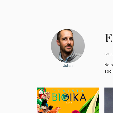
E
Por
Ju
Na p
Julian
soci