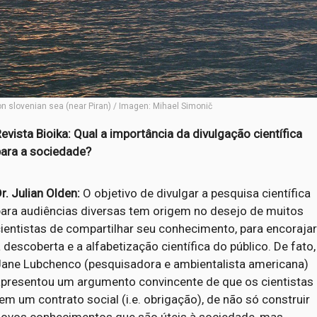
on slovenian sea (near Piran) / Imagen: Mihael Simonič
evista Bioika: Qual a importância da divulgação científica
para a sociedade?
r. Julian Olden:
O objetivo de divulgar a pesquisa científica
para audiências diversas tem origem no desejo de muitos
ientistas de compartilhar seu conhecimento, para encoraja
 descoberta e a alfabetização científica do público. De fato,
Jane Lubchenco (pesquisadora e ambientalista americana)
apresentou um argumento convincente de que os cientistas
em um contrato social (i.e. obrigação), de não só construir
novos conhecimentos que são úteis à sociedade, mas