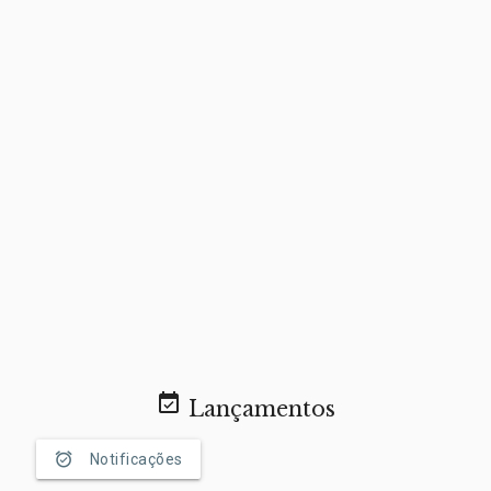
event_available
Lançamentos
alarm_on
Notificações