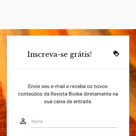
Inscreva-se grátis!
loyalty
Envie seu e-mail e receba os novos
conteúdos da Revista Bioika diretamente na
sua caixa de entrada.
person_outline
Website
Nome