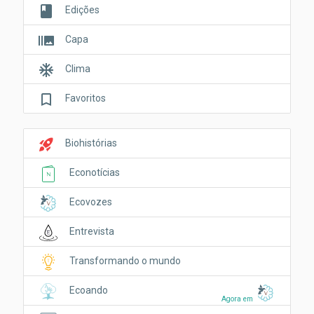
book
Edições
burst_mode
Capa
ac_unit
Clima
bookmark_border
Favoritos
rocket_launch
Biohistórias
Econotícias
Ecovozes
Entrevista
Transformando o mundo
Ecoando
Agora em