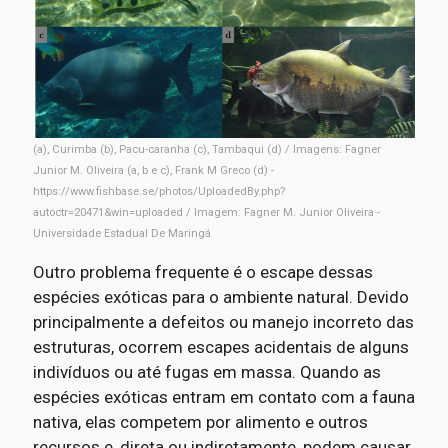
(a), Curimba (b), Pacu-caranha (c), Tambaqui (d) / Imagens: Fagner
Junior M. Oliveira (a, b e c), Frank M Greco (d) -
https://www.fishbase.se/photos/UploadedBy.php?
autoctr=20471&win=uploaded / Imagem: Fagner M. Junior Oliveira -
Universidade Estadual De Maringá
Outro problema frequente é o escape dessas
espécies exóticas para o ambiente natural. Devido
principalmente a defeitos ou manejo incorreto das
estruturas, ocorrem escapes acidentais de alguns
indivíduos ou até fugas em massa. Quando as
espécies exóticas entram em contato com a fauna
nativa, elas competem por alimento e outros
recursos e, direta ou indiretamente, podem causar