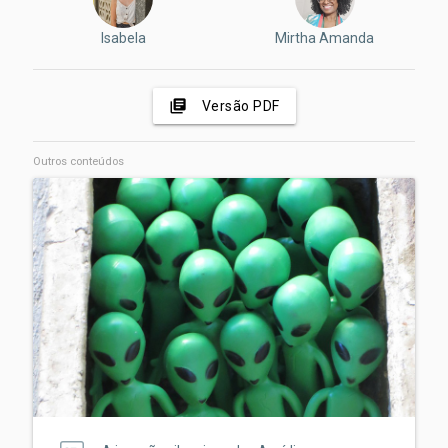
Isabela
Mirtha Amanda
library_books
Versão PDF
Outros conteúdos