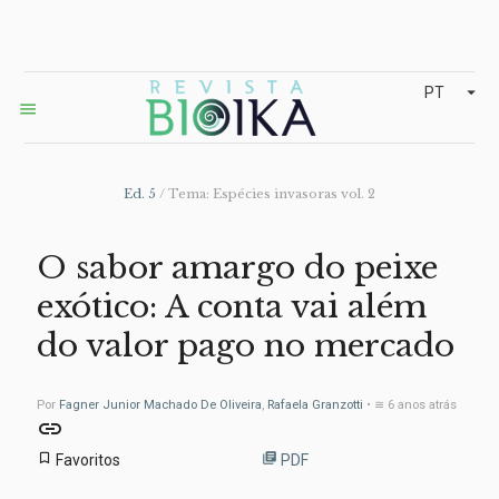
arrow_drop_down
PT
menu
Ed. 5
/ Tema: Espécies invasoras vol. 2
O sabor amargo do peixe
exótico: A conta vai além
do valor pago no mercado
Por
Fagner Junior Machado De Oliveira
,
Rafaela Granzotti
• ≅ 6 anos atrás
link
bookmark_border
library_books
Favoritos
PDF