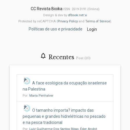
CC Revista Bioika
ISSN: 2619-3191 (Online)
Design & dev by
dfbook.net
Protected by reCAPTCHA (
Privacy Policy
and
Terms of Service
).
Políticas de uso e privacidade
Login
notifications_none
Recentes
Post (10)
A face ecológica da ocupação israelense
na Palestina
Por:
Maria Penhalver
O tamanho importa? impacto das
pequenas e grandes hidrelétricas no pescado
e na pesca tradicional
Por:
Luiz Guilherme Dos Santos Ribas
,
Éder André