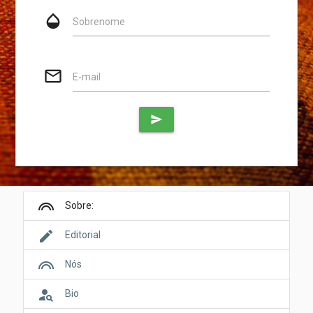
opacity
Sobrenome
mail_outline
E-mail
send
looks
Sobre:
edit
Editorial
looks
Nós
person_search
Bio