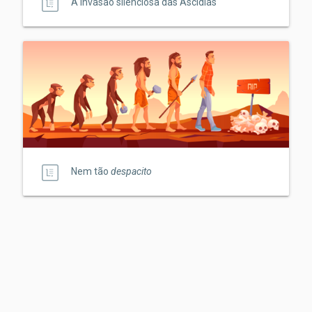
A invasão silenciosa das Ascídias
Nem tão
despacito