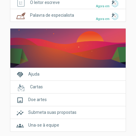
O leitor escreve
Agora em
Palavra de especialista
Agora em
handshake
Ajuda
Cartas
crop_original
Doe artes
insights
Submeta suas propostas
groups
Una-se à equipe