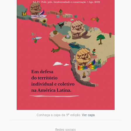
a
Conheça a capa da 9
edição.
Ver capa
Redes sociais