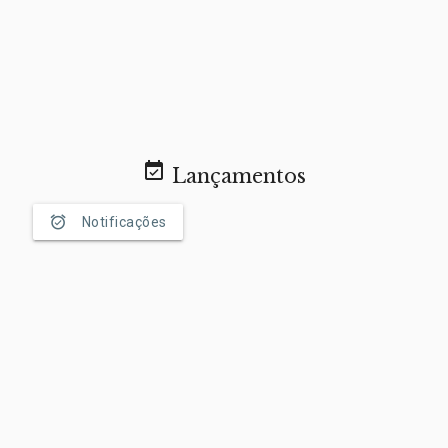
event_available
Lançamentos
alarm_on
Notificações