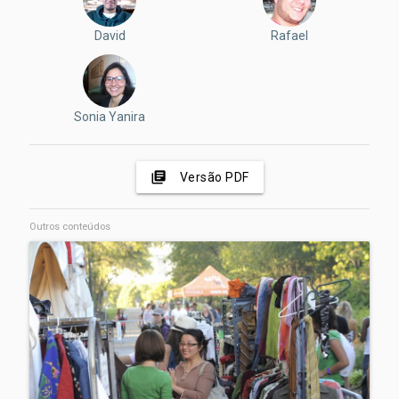
David
Rafael
Sonia Yanira
library_books
Versão PDF
Outros conteúdos