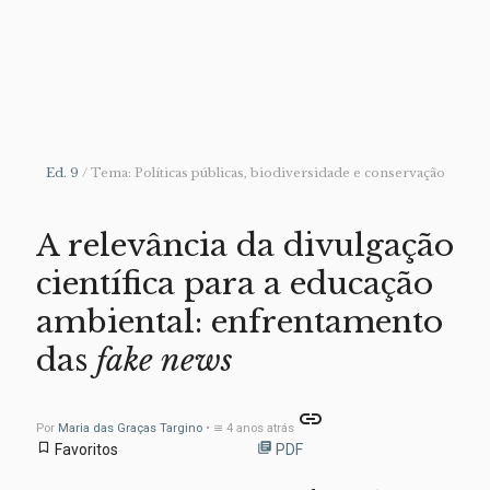
Ed. 9
/ Tema: Políticas públicas, biodiversidade e conservação
A relevância da divulgação
científica para a educação
ambiental: enfrentamento
das
fake news
link
Por
Maria das Graças Targino
• ≅ 4 anos atrás
bookmark_border
library_books
Favoritos
PDF