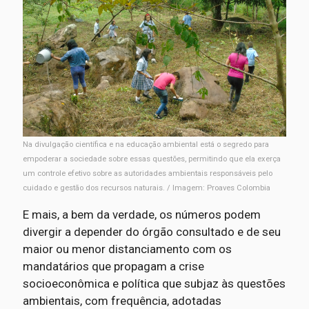
Na divulgação científica e na educação ambiental está o segredo para
empoderar a sociedade sobre essas questões, permitindo que ela exerça
um controle efetivo sobre as autoridades ambientais responsáveis pelo
cuidado e gestão dos recursos naturais. / Imagem: Proaves Colombia
E mais, a bem da verdade, os números podem
divergir a depender do órgão consultado e de seu
maior ou menor distanciamento com os
mandatários que propagam a crise
socioeconômica e política que subjaz às questões
ambientais, com frequência, adotadas