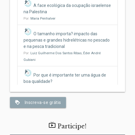
A face ecológica da ocupação israelense
na Palestina
Por:
Maria Penhalver
O tamanho importa? impacto das
pequenas e grandes hidrelétricas no pescado
e na pesca tradicional
Por:
Luiz Guilherme Dos Santos Ribas
,
Éder André
Gubiani
Por que é importante ter uma água de
boa qualidade?
Por:
Jonathan Rosa
,
Beatriz Bosquê Contieri
,
Marina
Santos
,
Claudia Bonecker
loyalty
Inscreva-se grátis
Da fogueira ao fogão: como o ato de
cozinhar pode ter ajudado a nos tornar
humanos

Participe!
Por:
Anielly Oliveira