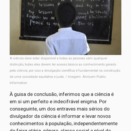
A ciência deve estar disponível a todas as pessoas sem qualquer
distinção, todas elas devem ter acesso básico ao conhecimento gerado
pela ciência, por isso a divulgação científica é fundamental na construção
de uma sociedade equitativa e justa. / Imagem: Amisom Public
Information
À guisa de conclusão, inferimos que a ciência é
em si um perfeito e indecifrável enigma. Por
conseguinte, um dos entraves mais sérios do
divulgador da ciência é informar e levar novos
conhecimentos à população, independentemente
de faixa etária, gênero, classe social e nível de