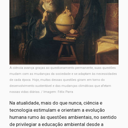
A ciência avança graças ao questionamento permanente, suas questões
mudam com as mudanças da sociedade e se adaptam às necessidades
de cada época. Hoje, muitas dessas questões giram em torno do
desenvolvimento sustentável e das mudanças climáticas que afetam
nossas vidas diárias. / Imagem: Félix Parra
Na atualidade, mais do que nunca, ciência e
tecnologia estimulam e orientam a evolução
humana rumo às questões ambientais, no sentido
de privilegiar a educação ambiental desde a