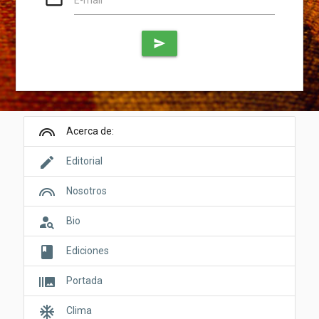
E-mail
send
looks
Acerca de:
edit
Editorial
looks
Nosotros
person_search
Bio
book
Ediciones
burst_mode
Portada
ac_unit
Clima