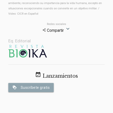
ambiente, reconociendo su importancia para la vida humana, excepto en
situaciones excepcionales cuando se convierte en un objetivo militar. /
Video: CICR en Español
Redes sociales
expand_more
Compartir
share
Eq. Editorial
event_available
Lanzamientos
loyalty
Suscríbete gratis