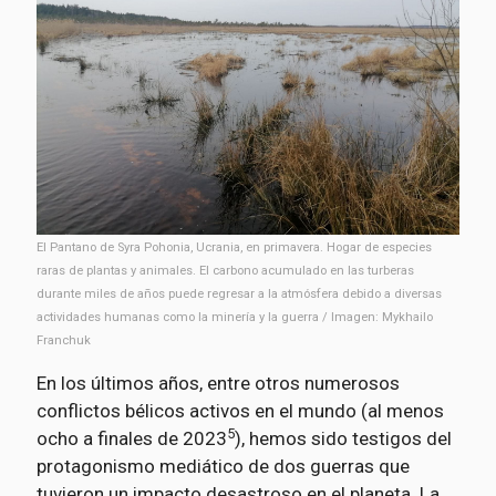
El Pantano de Syra Pohonia, Ucrania, en primavera. Hogar de especies
raras de plantas y animales. El carbono acumulado en las turberas
durante miles de años puede regresar a la atmósfera debido a diversas
actividades humanas como la minería y la guerra / Imagen: Mykhailo
Franchuk
En los últimos años, entre otros numerosos
conflictos bélicos activos en el mundo (al menos
5
ocho a finales de 2023
), hemos sido testigos del
protagonismo mediático de dos guerras que
tuvieron un impacto desastroso en el planeta. La