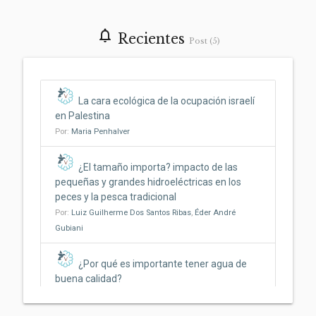
notifications_none
Recientes
Post (5)
La cara ecológica de la ocupación israelí
en Palestina
Por:
Maria Penhalver
¿El tamaño importa? impacto de las
pequeñas y grandes hidroeléctricas en los
peces y la pesca tradicional
Por:
Luiz Guilherme Dos Santos Ribas
,
Éder André
Gubiani
¿Por qué es importante tener agua de
buena calidad?
Por:
Jonathan Rosa
,
Beatriz Bosquê Contieri
,
Marina
Santos
,
Claudia Bonecker