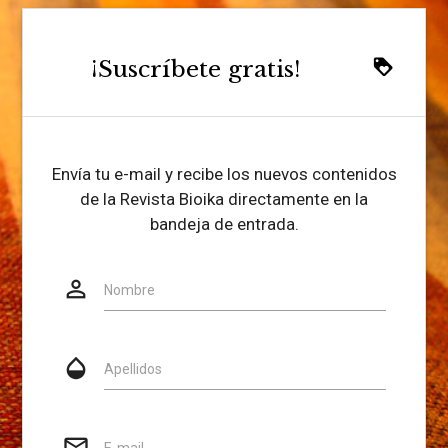
¡Suscríbete gratis!
loyalty
Envía tu e-mail y recibe los nuevos contenidos
de la Revista Bioika directamente en la
bandeja de entrada.
person_outline
Website
Nombre
opacity
Apellidos
mail_outline