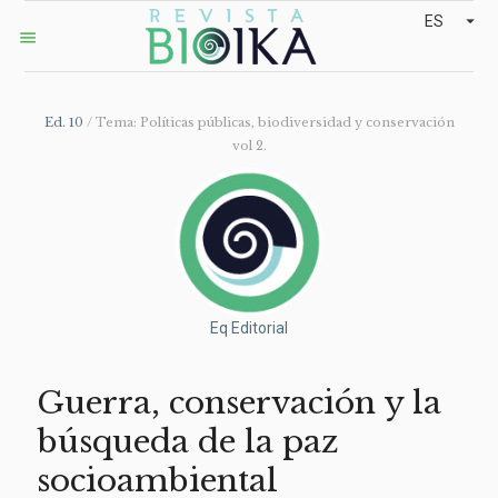
arrow_drop_down
ES
menu
Ed. 10
/ Tema: Políticas públicas, biodiversidad y conservación
vol 2.
Eq Editorial
Guerra, conservación y la
búsqueda de la paz
socioambiental