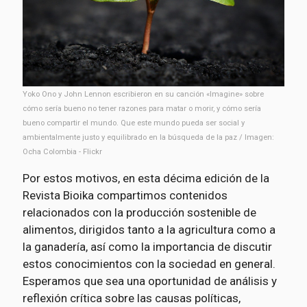
Yoko Ono y John Lennon escribieron en su canción «Imagine» sobre
cómo sería bueno no tener razones para matar o morir, y cómo sería
bueno compartir el mundo. Que este mundo pueda ser social y
ambientalmente justo y equilibrado en la búsqueda de la paz / Imagen:
Ocha Colombia - Flickr
Por estos motivos, en esta décima edición de la
Revista Bioika compartimos contenidos
relacionados con la producción sostenible de
alimentos, dirigidos tanto a la agricultura como a
la ganadería, así como la importancia de discutir
estos conocimientos con la sociedad en general.
Esperamos que sea una oportunidad de análisis y
reflexión crítica sobre las causas políticas,