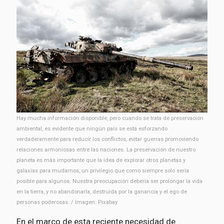
Hay mucha información disponible, pero cuando se trata de preservación
ambiental, es evidente que ningún país se está esforzando
verdaderamente para reducir los conflictos, evitar guerras promoviendo
relaciones armoniosas entre las naciones. La preservación de nuestro
planeta es más importante que la idea de explorar otros planetas y
galaxias para mudarnos, un privilegio que como siempre solo sería
posible para algunos. Nuestra preocupación debería ser prolongar la vida
en la tierra, y no abandonarla, destruida por la ganancia y el ego de
personas poderosas. / Imagen: Pixabay
En el marco de esta reciente necesidad de