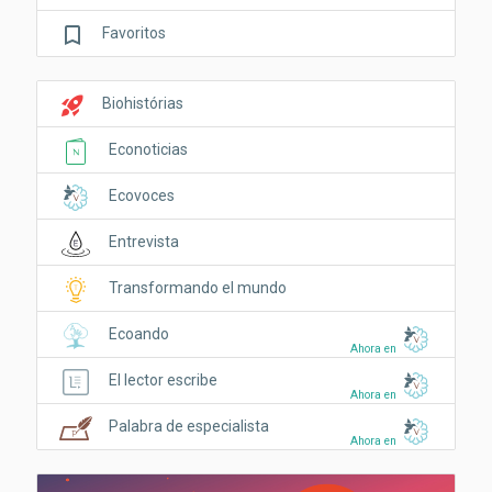
bookmark_border
Favoritos
rocket_launch
Biohistórias
Econoticias
Ecovoces
Entrevista
Transformando el mundo
Ecoando
Ahora en
El lector escribe
Ahora en
Palabra de especialista
Ahora en