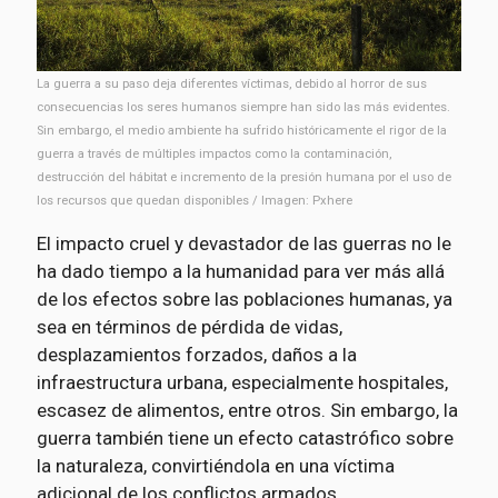
La guerra a su paso deja diferentes víctimas, debido al horror de sus
consecuencias los seres humanos siempre han sido las más evidentes.
Sin embargo, el medio ambiente ha sufrido históricamente el rigor de la
guerra a través de múltiples impactos como la contaminación,
destrucción del hábitat e incremento de la presión humana por el uso de
los recursos que quedan disponibles / Imagen: Pxhere
El impacto cruel y devastador de las guerras no le
ha dado tiempo a la humanidad para ver más allá
de los efectos sobre las poblaciones humanas, ya
sea en términos de pérdida de vidas,
desplazamientos forzados, daños a la
infraestructura urbana, especialmente hospitales,
escasez de alimentos, entre otros. Sin embargo, la
guerra también tiene un efecto catastrófico sobre
la naturaleza, convirtiéndola en una víctima
adicional de los conflictos armados.