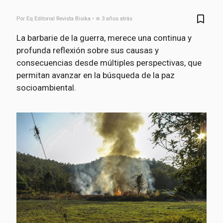
bookmark_border
Por Eq Editorial Revista Bioika • ≅ 3 años atrás
La barbarie de la guerra, merece una continua y
profunda reflexión sobre sus causas y
consecuencias desde múltiples perspectivas, que
permitan avanzar en la búsqueda de la paz
socioambiental.