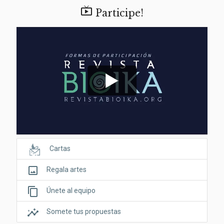

Participe!
Cartas
crop_original
Regala artes
content_copy
Únete al equipo
insights
Somete tus propuestas