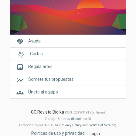
handshake
Ayuda
Cartas
crop_original
Regala artes
insights
Somete tus propuestas
groups
Únete al equipo
CC Revista Bioika
ISSN: 2619-3191 (En línea)
Design & dev by
dfbook.net
Protected by reCAPTCHA (
Privacy Policy
and
Terms of Service
).
Políticas de uso y privacidad
Login