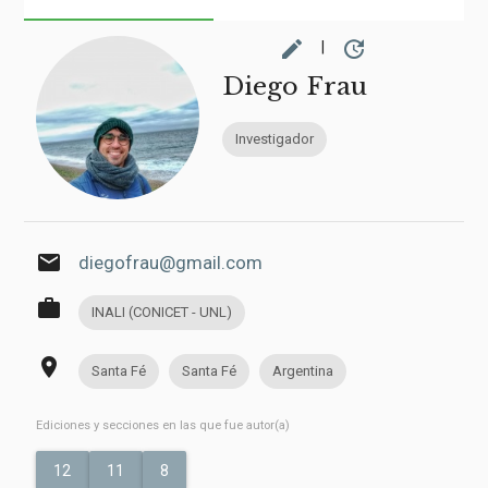
edit
update
|
Diego Frau
Investigador
email
diegofrau@gmail.com
work
INALI (CONICET - UNL)
place
Santa Fé
Santa Fé
Argentina
Ediciones y secciones en las que fue autor(a)
12
11
8