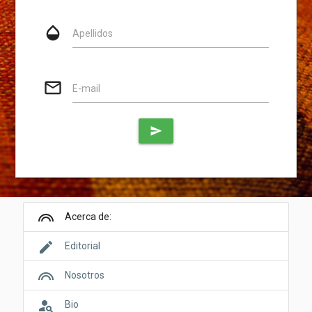
opacity
Apellidos
mail_outline
E-mail
send
looks
Acerca de:
edit
Editorial
looks
Nosotros
person_search
Bio