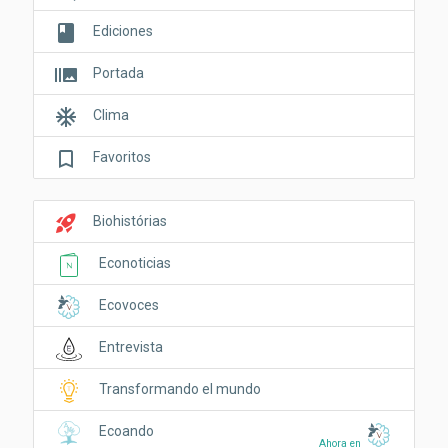
book
Ediciones
burst_mode
Portada
ac_unit
Clima
bookmark_border
Favoritos
rocket_launch
Biohistórias
Econoticias
Ecovoces
Entrevista
Transformando el mundo
Ecoando
Ahora en