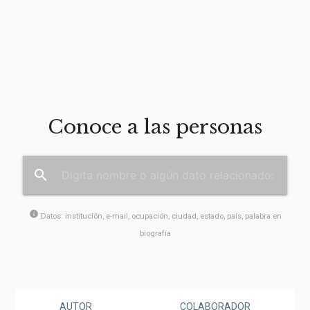
Conoce a las personas
search
info
Datos: institución, e-mail, ocupación, ciudad, estado, país, palabra en
biografía
AUTOR
COLABORADOR