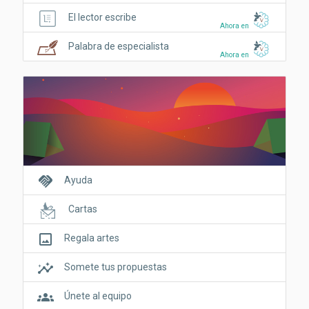
El lector escribe
Ahora en
Palabra de especialista
Ahora en
handshake
Ayuda
Cartas
crop_original
Regala artes
insights
Somete tus propuestas
groups
Únete al equipo