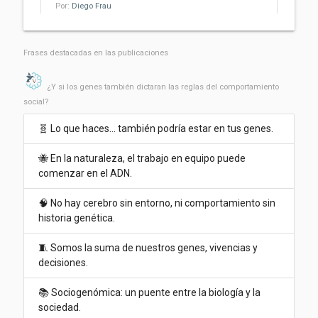
Por:
Diego Frau
La comunicación secreta de los árboles:
Frases destacadas en las publicaciones
¿pueden intercambiar información a través de
las micorrizas de sus raíces?
¿Y si los genes también dictaran las reglas del comportamiento
Por:
Diego Frau
social?
Humedales del altiplano de Sudamérica:
🧬 Lo que haces… también podría estar en tus genes.
características y amenazas
Por:
Diego Frau
🐝 En la naturaleza, el trabajo en equipo puede
comenzar en el ADN.
🧠 No hay cerebro sin entorno, ni comportamiento sin
historia genética.
🧵 Somos la suma de nuestros genes, vivencias y
decisiones.
📚 Sociogenómica: un puente entre la biología y la
sociedad.